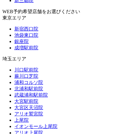
新三郷院
WEB予約希望店舗をお選びください
東京エリア
新宿西口院
池袋東口院
銀座院
成増駅前院
埼玉エリア
川口駅前院
蕨川口芝院
浦和コルソ院
北浦和駅前院
武蔵浦和駅前院
大宮駅前院
大宮区天沼院
アリオ鷲宮院
上尾院
イオンモール上尾院
アリオ上尾院