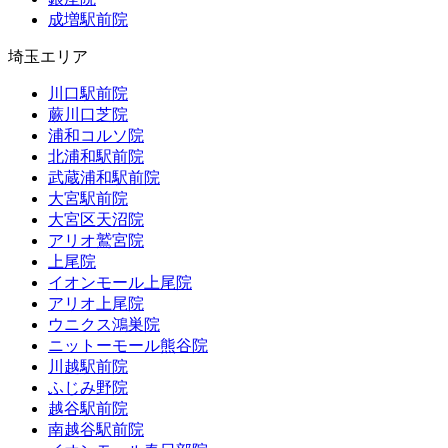
成増駅前院
埼玉エリア
川口駅前院
蕨川口芝院
浦和コルソ院
北浦和駅前院
武蔵浦和駅前院
大宮駅前院
大宮区天沼院
アリオ鷲宮院
上尾院
イオンモール上尾院
アリオ上尾院
ウニクス鴻巣院
ニットーモール熊谷院
川越駅前院
ふじみ野院
越谷駅前院
南越谷駅前院