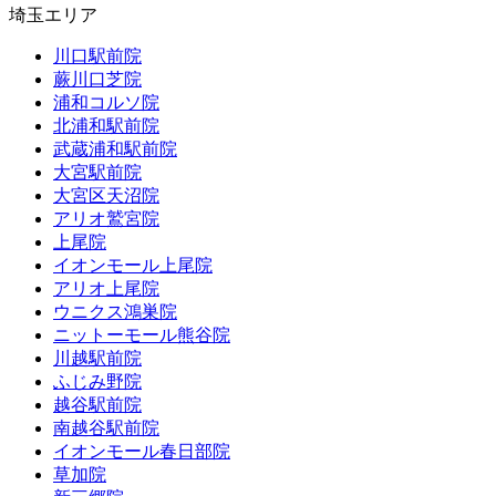
埼玉エリア
川口駅前院
蕨川口芝院
浦和コルソ院
北浦和駅前院
武蔵浦和駅前院
大宮駅前院
大宮区天沼院
アリオ鷲宮院
上尾院
イオンモール上尾院
アリオ上尾院
ウニクス鴻巣院
ニットーモール熊谷院
川越駅前院
ふじみ野院
越谷駅前院
南越谷駅前院
イオンモール春日部院
草加院