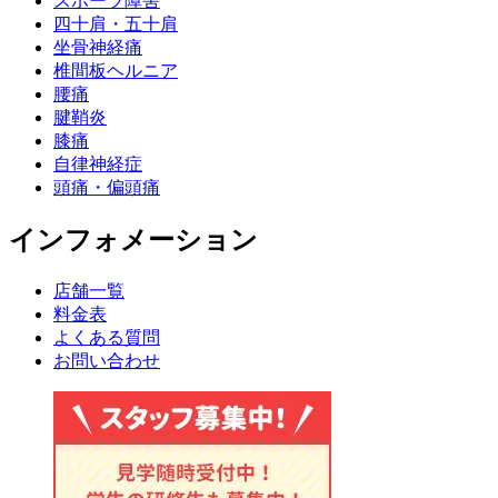
スポーツ障害
四十肩・五十肩
坐骨神経痛
椎間板ヘルニア
腰痛
腱鞘炎
膝痛
自律神経症
頭痛・偏頭痛
インフォメーション
店舗一覧
料金表
よくある質問
お問い合わせ