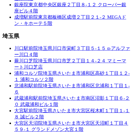
銀座院
東京都中央区銀座２丁目８-１２ クローバー銀
座ビル４階
成増駅前院
東京都板橋区成増２丁目２１-２ MEGAド
ン・キホーテ５階
埼玉県
川口駅前院
埼玉県川口市栄町３丁目５-１５ α-アルファ
ー川口４階
蕨川口芝院
埼玉県川口市芝２丁目１４-２４ マミーマ
ート川口芝店
浦和コルソ院
埼玉県さいたま市浦和区高砂１丁目１２-
１ 浦和コルソ２階
北浦和駅前院
埼玉県さいたま市浦和区北浦和１丁目１-
６
武蔵浦和駅前院
埼玉県さいたま市南区沼影１丁目６-２
０ 武蔵浦和ビル１階
大宮駅前院
埼玉県さいたま市大宮区桜木町１丁目１-１
８ 誠ビル２階
大宮区天沼院
埼玉県さいたま市大宮区天沼町１丁目４
５９-１ グランドメゾン大宮１階