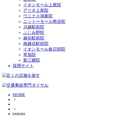
イオンモール上尾院
アリオ上尾院
ウニクス鴻巣院
ニットーモール熊谷院
川越駅前院
ふじみ野院
越谷駅前院
南越谷駅前院
イオンモール春日部院
草加院
新三郷院
採用サイト
HOME
>
>
exterior