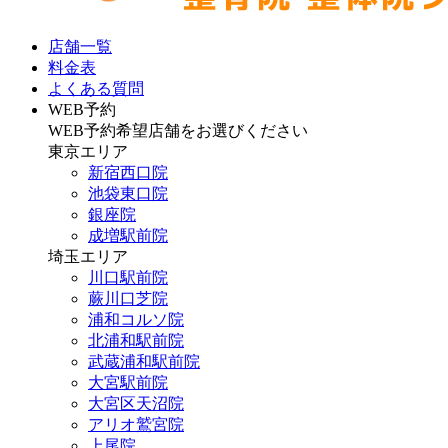
店舗一覧
料金表
よくある質問
WEB予約
WEB予約希望店舗をお選びください
東京エリア
新宿西口院
池袋東口院
銀座院
成増駅前院
埼玉エリア
川口駅前院
蕨川口芝院
浦和コルソ院
北浦和駅前院
武蔵浦和駅前院
大宮駅前院
大宮区天沼院
アリオ鷲宮院
上尾院