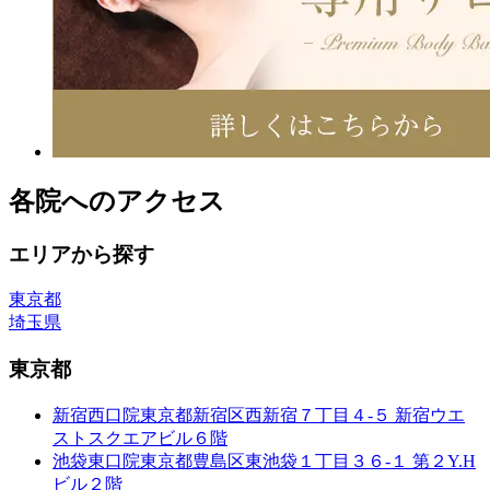
各院へのアクセス
エリアから探す
東京都
埼玉県
東京都
新宿西口院
東京都新宿区西新宿７丁目４-５ 新宿ウエ
ストスクエアビル６階
池袋東口院
東京都豊島区東池袋１丁目３６-１ 第２Y.H
ビル２階