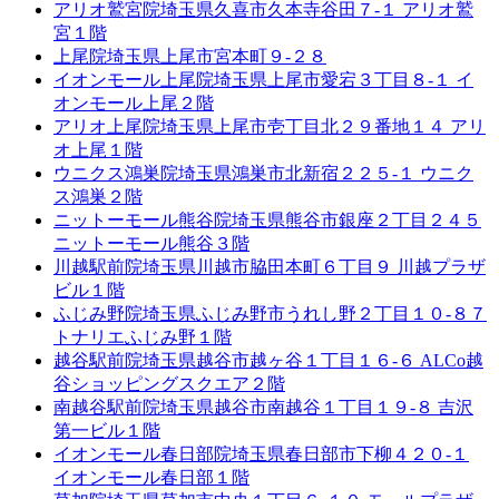
アリオ鷲宮院
埼玉県久喜市久本寺谷田７-１ アリオ鷲
宮１階
上尾院
埼玉県上尾市宮本町９-２８
イオンモール上尾院
埼玉県上尾市愛宕３丁目８-１ イ
オンモール上尾２階
アリオ上尾院
埼玉県上尾市壱丁目北２９番地１４ アリ
オ上尾１階
ウニクス鴻巣院
埼玉県鴻巣市北新宿２２５-１ ウニク
ス鴻巣２階
ニットーモール熊谷院
埼玉県熊谷市銀座２丁目２４５
ニットーモール熊谷３階
川越駅前院
埼玉県川越市脇田本町６丁目９ 川越プラザ
ビル１階
ふじみ野院
埼玉県ふじみ野市うれし野２丁目１０-８７
トナリエふじみ野１階
越谷駅前院
埼玉県越谷市越ヶ谷１丁目１６-６ ALCo越
谷ショッピングスクエア２階
南越谷駅前院
埼玉県越谷市南越谷１丁目１９-８ 吉沢
第一ビル１階
イオンモール春日部院
埼玉県春日部市下柳４２０-１
イオンモール春日部１階