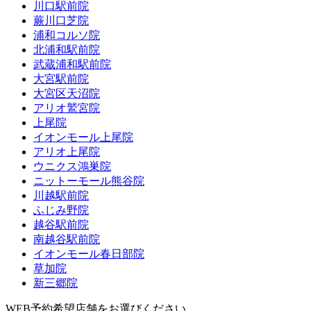
川口駅前院
蕨川口芝院
浦和コルソ院
北浦和駅前院
武蔵浦和駅前院
大宮駅前院
大宮区天沼院
アリオ鷲宮院
上尾院
イオンモール上尾院
アリオ上尾院
ウニクス鴻巣院
ニットーモール熊谷院
川越駅前院
ふじみ野院
越谷駅前院
南越谷駅前院
イオンモール春日部院
草加院
新三郷院
WEB予約希望店舗をお選びください