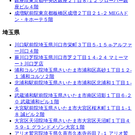
銀座院
東京都中央区銀座２丁目８-１２ クローバー銀
座ビル４階
成増駅前院
東京都板橋区成増２丁目２１-２ MEGAド
ン・キホーテ５階
埼玉県
川口駅前院
埼玉県川口市栄町３丁目５-１５ α-アルファ
ー川口４階
蕨川口芝院
埼玉県川口市芝２丁目１４-２４ マミーマ
ート川口芝店
浦和コルソ院
埼玉県さいたま市浦和区高砂１丁目１２-
１ 浦和コルソ２階
北浦和駅前院
埼玉県さいたま市浦和区北浦和１丁目１-
６
武蔵浦和駅前院
埼玉県さいたま市南区沼影１丁目６-２
０ 武蔵浦和ビル１階
大宮駅前院
埼玉県さいたま市大宮区桜木町１丁目１-１
８ 誠ビル２階
大宮区天沼院
埼玉県さいたま市大宮区天沼町１丁目４
５９-１ グランドメゾン大宮１階
アリオ鷲宮院
埼玉県久喜市久本寺谷田７-１ アリオ鷲