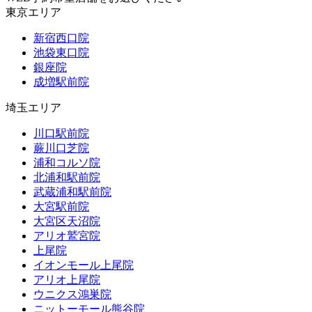
東京エリア
新宿西口院
池袋東口院
銀座院
成増駅前院
埼玉エリア
川口駅前院
蕨川口芝院
浦和コルソ院
北浦和駅前院
武蔵浦和駅前院
大宮駅前院
大宮区天沼院
アリオ鷲宮院
上尾院
イオンモール上尾院
アリオ上尾院
ウニクス鴻巣院
ニットーモール熊谷院