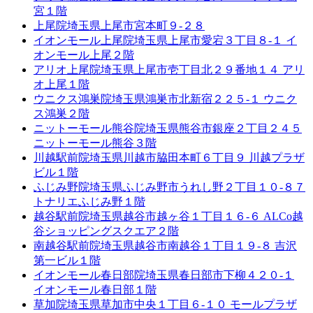
宮１階
上尾院
埼玉県上尾市宮本町９-２８
イオンモール上尾院
埼玉県上尾市愛宕３丁目８-１ イ
オンモール上尾２階
アリオ上尾院
埼玉県上尾市壱丁目北２９番地１４ アリ
オ上尾１階
ウニクス鴻巣院
埼玉県鴻巣市北新宿２２５-１ ウニク
ス鴻巣２階
ニットーモール熊谷院
埼玉県熊谷市銀座２丁目２４５
ニットーモール熊谷３階
川越駅前院
埼玉県川越市脇田本町６丁目９ 川越プラザ
ビル１階
ふじみ野院
埼玉県ふじみ野市うれし野２丁目１０-８７
トナリエふじみ野１階
越谷駅前院
埼玉県越谷市越ヶ谷１丁目１６-６ ALCo越
谷ショッピングスクエア２階
南越谷駅前院
埼玉県越谷市南越谷１丁目１９-８ 吉沢
第一ビル１階
イオンモール春日部院
埼玉県春日部市下柳４２０-１
イオンモール春日部１階
草加院
埼玉県草加市中央１丁目６-１０ モールプラザ