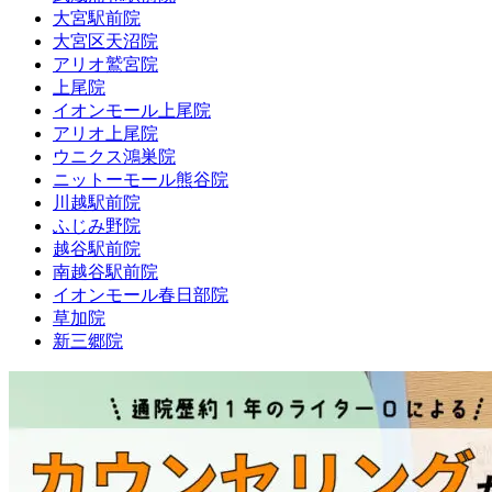
大宮駅前院
大宮区天沼院
アリオ鷲宮院
上尾院
イオンモール上尾院
アリオ上尾院
ウニクス鴻巣院
ニットーモール熊谷院
川越駅前院
ふじみ野院
越谷駅前院
南越谷駅前院
イオンモール春日部院
草加院
新三郷院