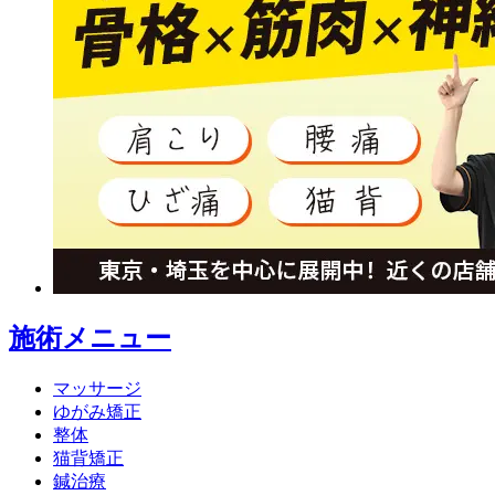
施術メニュー
マッサージ
ゆがみ矯正
整体
猫背矯正
鍼治療