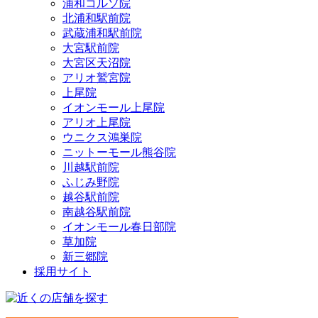
浦和コルソ院
北浦和駅前院
武蔵浦和駅前院
大宮駅前院
大宮区天沼院
アリオ鷲宮院
上尾院
イオンモール上尾院
アリオ上尾院
ウニクス鴻巣院
ニットーモール熊谷院
川越駅前院
ふじみ野院
越谷駅前院
南越谷駅前院
イオンモール春日部院
草加院
新三郷院
採用サイト