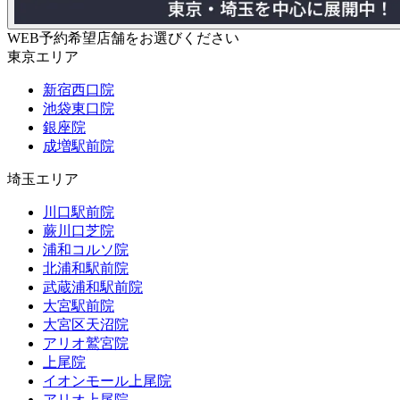
WEB予約希望店舗をお選びください
東京エリア
新宿西口院
池袋東口院
銀座院
成増駅前院
埼玉エリア
川口駅前院
蕨川口芝院
浦和コルソ院
北浦和駅前院
武蔵浦和駅前院
大宮駅前院
大宮区天沼院
アリオ鷲宮院
上尾院
イオンモール上尾院
アリオ上尾院