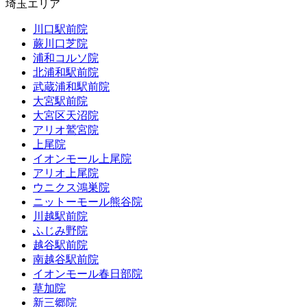
埼玉エリア
川口駅前院
蕨川口芝院
浦和コルソ院
北浦和駅前院
武蔵浦和駅前院
大宮駅前院
大宮区天沼院
アリオ鷲宮院
上尾院
イオンモール上尾院
アリオ上尾院
ウニクス鴻巣院
ニットーモール熊谷院
川越駅前院
ふじみ野院
越谷駅前院
南越谷駅前院
イオンモール春日部院
草加院
新三郷院