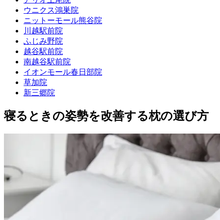
ウニクス鴻巣院
ニットーモール熊谷院
川越駅前院
ふじみ野院
越谷駅前院
南越谷駅前院
イオンモール春日部院
草加院
新三郷院
寝るときの姿勢を改善する枕の選び方