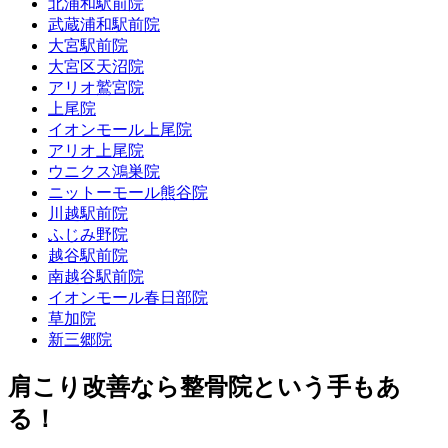
北浦和駅前院
武蔵浦和駅前院
大宮駅前院
大宮区天沼院
アリオ鷲宮院
上尾院
イオンモール上尾院
アリオ上尾院
ウニクス鴻巣院
ニットーモール熊谷院
川越駅前院
ふじみ野院
越谷駅前院
南越谷駅前院
イオンモール春日部院
草加院
新三郷院
肩こり改善なら整骨院という手もあ
る！