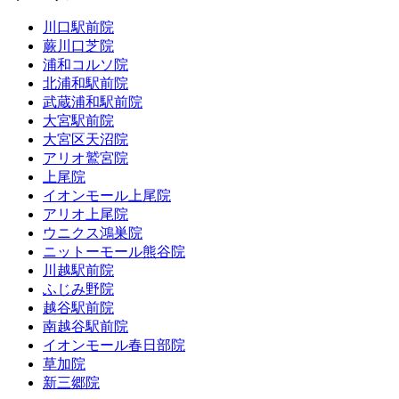
川口駅前院
蕨川口芝院
浦和コルソ院
北浦和駅前院
武蔵浦和駅前院
大宮駅前院
大宮区天沼院
アリオ鷲宮院
上尾院
イオンモール上尾院
アリオ上尾院
ウニクス鴻巣院
ニットーモール熊谷院
川越駅前院
ふじみ野院
越谷駅前院
南越谷駅前院
イオンモール春日部院
草加院
新三郷院