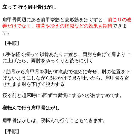
立って 行う肩甲骨はがし
肩甲骨周辺にある肩甲挙筋と菱形筋をほぐすと、
肩こりの改
善だけでなく、猫背や冷えの軽減などの効果も期待
できま
す。
【手順】
1.手を軽く握って鎖骨あたりに置き、両肘を曲げて肩より上
に上げたら、両肘をゆっくりと後ろに引く
2.肋骨から肩甲骨を剥がす意識で強めに寄せ、肘の位置を下
げないようにしながら5秒かけて息を吐いたら、肩甲骨を寄
せたまま肘を下げて脱力する
寝る前と起床時に5回ずつ習慣にするのがおすすめです。
寝転んで行う肩甲骨はがし
肩甲骨はがしは、寝転んで行うこともできます。
【手順】