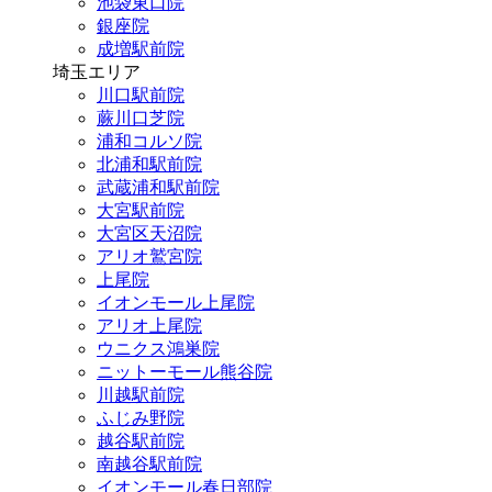
池袋東口院
銀座院
成増駅前院
埼玉エリア
川口駅前院
蕨川口芝院
浦和コルソ院
北浦和駅前院
武蔵浦和駅前院
大宮駅前院
大宮区天沼院
アリオ鷲宮院
上尾院
イオンモール上尾院
アリオ上尾院
ウニクス鴻巣院
ニットーモール熊谷院
川越駅前院
ふじみ野院
越谷駅前院
南越谷駅前院
イオンモール春日部院