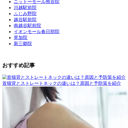
ニットーモール熊谷院
川越駅前院
ふじみ野院
越谷駅前院
南越谷駅前院
イオンモール春日部院
草加院
新三郷院
おすすめ記事
首猫背とストレートネックの違いは？原因と予防策を紹介