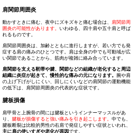
肩関節周囲炎
動かすときに痛む、夜中にズキズキと痛む場合は、
肩関節周
囲炎の可能性があります。
いわゆる、四十肩や五十肩と呼ば
れるものです。
肩関節周囲炎は、加齢とともに進行しますが、若い方でも発
症する肩の痛みのひとつです。肩は全身の中でも可動域が広
い関節であることから、筋肉が複雑に絡み合っています。
肩関節を支える靭帯や腱、関節などの組織が老化すると周辺
組織に炎症が起きて、慢性的な痛みの元になります。
腕や肩
の上げ下げがしにくい、回しにくいなどの肩関節の運動機能
の低下は、肩関節周囲炎の代表的な症状です。
腱板損傷
肩甲骨と上腕骨の間には腱板というインナーマッスルがあ
り、
腱板が損傷すると強い痛みを引き起こします。
中でも、
腱板断裂は比較的男性の右肩で発症しやすい症状といわれ、
主に肩の使いすぎや老化が原因
です。