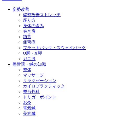
姿勢改善
姿勢改善ストレッチ
座り方
身体の歪み
巻き肩
猫背
側弯症
フラットバック・スウェイバック
O脚・X脚
ガニ股
整骨院・鍼の知識
整体
マッサージ
リラクゼーション
カイロプラクティック
整形外科
トリガーポイント
お灸
電気鍼
美容鍼