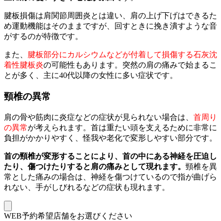
腱板損傷は肩関節周囲炎とは違い、肩の上げ下げはできるた
め運動機能はそのままですが、回すときに挽き潰すような音
がするのが特徴です。
また、
腱板部分にカルシウムなどが付着して損傷する石灰沈
着性腱板炎
の可能性もあります。突然の肩の痛みで始まるこ
とが多く、主に40代以降の女性に多い症状です。
頸椎の異常
肩の骨や筋肉に炎症などの症状が見られない場合は、
首周り
の異常
が考えられます。首は重たい頭を支えるために非常に
負担がかかりやすく、怪我や老化で変形しやすい部分です。
首の頸椎が変形することにより、首の中にある神経を圧迫し
たり、傷つけたりすると肩の痛みとして現れます。
頸椎を異
常とした痛みの場合は、神経を傷つけているので指が曲げら
れない、手がしびれるなどの症状も現れます。
WEB予約希望店舗をお選びください