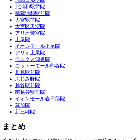
浦和コルソ院
北浦和駅前院
武蔵浦和駅前院
大宮駅前院
大宮区天沼院
アリオ鷲宮院
上尾院
イオンモール上尾院
アリオ上尾院
ウニクス鴻巣院
ニットーモール熊谷院
川越駅前院
ふじみ野院
越谷駅前院
南越谷駅前院
イオンモール春日部院
草加院
新三郷院
まとめ