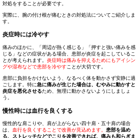
対処をすることが必要です。
実際に、腕の付け根が痛むときの対処法についてご紹介しま
す。
炎症時には冷やす
痛みのほかに、「周辺が熱く感じる」「押すと強い痛みを感
じる」などの症状がある場合、患部が炎症を起こしているこ
とが考えられます。
炎症時は痛みを抑えるためにもアイシン
グや湿布などで患部を冷やす
ことが大切です。
患部に負担をかけないよう、なるべく体を動かさず安静に過
ごします。特に
急に痛みが生じた場合は、むやみに動かすと
炎症を悪化させる
ため、無理に動かさないようにしましょ
う。
慢性時には血行を良くする
慢性的な肩こりや、肩が上がらない四十肩・五十肩の場合
は、
血行を良くすることで改善が見込めます。
患部を温め
る、ストレッチなどでこりを改善できれば、痛みも和らぎま