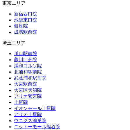
東京エリア
新宿西口院
池袋東口院
銀座院
成増駅前院
埼玉エリア
川口駅前院
蕨川口芝院
浦和コルソ院
北浦和駅前院
武蔵浦和駅前院
大宮駅前院
大宮区天沼院
アリオ鷲宮院
上尾院
イオンモール上尾院
アリオ上尾院
ウニクス鴻巣院
ニットーモール熊谷院