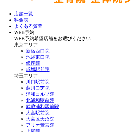
店舗一覧
料金表
よくある質問
WEB予約
WEB予約希望店舗をお選びください
東京エリア
新宿西口院
池袋東口院
銀座院
成増駅前院
埼玉エリア
川口駅前院
蕨川口芝院
浦和コルソ院
北浦和駅前院
武蔵浦和駅前院
大宮駅前院
大宮区天沼院
アリオ鷲宮院
上尾院