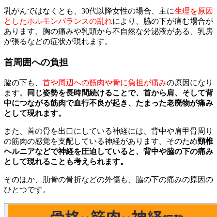
乳がんではなくとも、30代以降女性の場合、主に
生理を原因
としたホルモンバランスの乱れ
により、脇の下が痛む場合が
あります。胸の痛みや乳頭から不自然な分泌液がある、乳房
が張るなどの症状が現れます。
首周囲への負担
脇の下も、
首や周辺への筋肉や骨に負担が痛み
の原因になり
ます。
同じ姿勢を長時間続けることで、首から肩、そして背
中につながる筋肉で血行不良が起き、たまった老廃物が痛み
として現れます。
また、首の骨を出口にしている神経には、背中や肩甲骨周り
の筋肉の感覚を支配している神経があります。そのため
頸椎
ヘルニアなどで神経を圧迫していると、背中や脇の下の痛み
として現れることも考えられます。
そのほか、肋骨の骨折などの外傷も、脇の下の痛みの原因の
ひとつです。