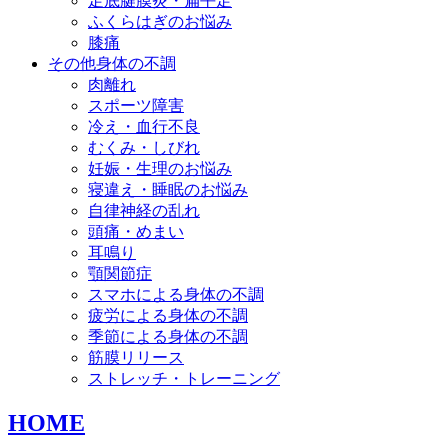
足底腱膜炎・扁平足
ふくらはぎのお悩み
膝痛
その他身体の不調
肉離れ
スポーツ障害
冷え・血行不良
むくみ・しびれ
妊娠・生理のお悩み
寝違え・睡眠のお悩み
自律神経の乱れ
頭痛・めまい
耳鳴り
顎関節症
スマホによる身体の不調
疲労による身体の不調
季節による身体の不調
筋膜リリース
ストレッチ・トレーニング
HOME