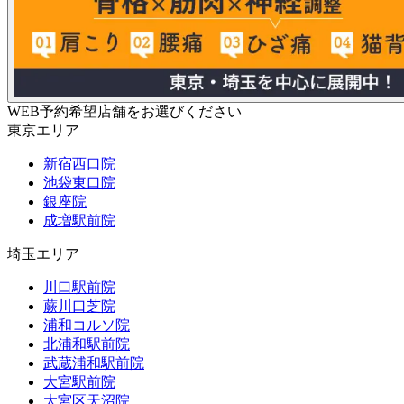
WEB予約希望店舗をお選びください
東京エリア
新宿西口院
池袋東口院
銀座院
成増駅前院
埼玉エリア
川口駅前院
蕨川口芝院
浦和コルソ院
北浦和駅前院
武蔵浦和駅前院
大宮駅前院
大宮区天沼院