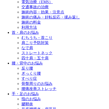
電気治療（EMS）
交通事故の治療
施術内容・効果・注意点
施術の痛み・好転反応・揉み返し
施術の料金
利用方法
首・肩のお悩み
むちうち・首こり
肩こり予防対策
なで肩
ストレートネック
四十肩・五十肩
腰・背中のお悩み
反り腰
ぎっくり腰
すべり症
骨盤周りのお悩み
腰痛改善ストレッチ
手・足のお悩み
指のお悩み
腱鞘炎