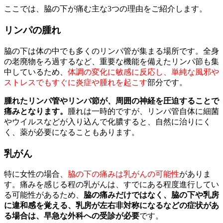
ここでは、脇の下が痛む主な3つの理由をご紹介します。
リンパの腫れ
脇の下は体の中でも多くのリンパ管が集まる場所です。全身
の老廃物をろ過するなど、重要な機能を備えたリンパ節も集
中しているため、
体調の変化に敏感に反応し、単純な風邪や
ストレスでもすぐに炎症や腫れを起こす
部分です。
腫れたリンパ管やリンパ節が、周囲の神経を圧迫することで
痛みとなります。
腫れは一時的ですが、リンパ管自体に細菌
やウイルスなどが入り込んで化膿すると、自然に治りにく
く、薬が必要になることもあります。
乳がん
特に女性の場合、
脇の下の痛みは乳がんの可能性
がありま
す。痛みを感じる程の乳がんは、すでにある程度進行してい
る可能性があるため、
脇の痛みだけではなく、脇の下や乳房
に違和感を覚える、乳房が左右非対称になるなどの症状があ
る場合は、早急な外科への受診が必要
です。