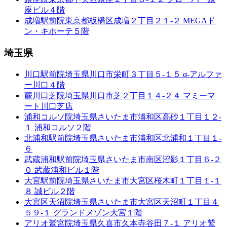
座ビル４階
成増駅前院
東京都板橋区成増２丁目２１-２ MEGAド
ン・キホーテ５階
埼玉県
川口駅前院
埼玉県川口市栄町３丁目５-１５ α-アルファ
ー川口４階
蕨川口芝院
埼玉県川口市芝２丁目１４-２４ マミーマ
ート川口芝店
浦和コルソ院
埼玉県さいたま市浦和区高砂１丁目１２-
１ 浦和コルソ２階
北浦和駅前院
埼玉県さいたま市浦和区北浦和１丁目１-
６
武蔵浦和駅前院
埼玉県さいたま市南区沼影１丁目６-２
０ 武蔵浦和ビル１階
大宮駅前院
埼玉県さいたま市大宮区桜木町１丁目１-１
８ 誠ビル２階
大宮区天沼院
埼玉県さいたま市大宮区天沼町１丁目４
５９-１ グランドメゾン大宮１階
アリオ鷲宮院
埼玉県久喜市久本寺谷田７-１ アリオ鷲