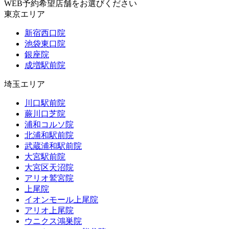
WEB予約希望店舗をお選びください
東京エリア
新宿西口院
池袋東口院
銀座院
成増駅前院
埼玉エリア
川口駅前院
蕨川口芝院
浦和コルソ院
北浦和駅前院
武蔵浦和駅前院
大宮駅前院
大宮区天沼院
アリオ鷲宮院
上尾院
イオンモール上尾院
アリオ上尾院
ウニクス鴻巣院