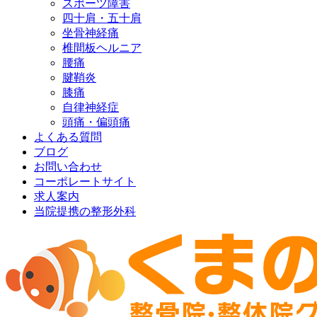
スポーツ障害
四十肩・五十肩
坐骨神経痛
椎間板ヘルニア
腰痛
腱鞘炎
膝痛
自律神経症
頭痛・偏頭痛
よくある質問
ブログ
お問い合わせ
コーポレートサイト
求人案内
当院提携の整形外科