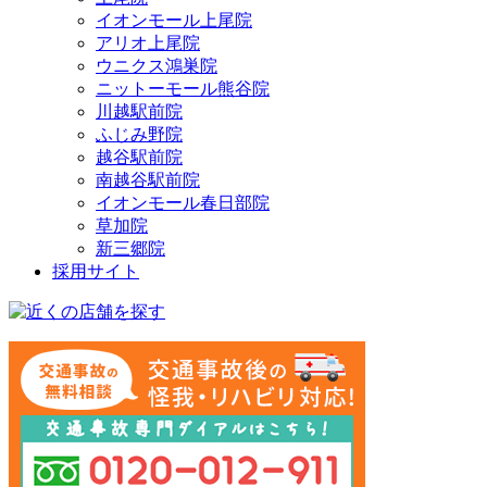
イオンモール上尾院
アリオ上尾院
ウニクス鴻巣院
ニットーモール熊谷院
川越駅前院
ふじみ野院
越谷駅前院
南越谷駅前院
イオンモール春日部院
草加院
新三郷院
採用サイト