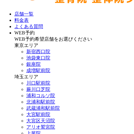
店舗一覧
料金表
よくある質問
WEB予約
WEB予約希望店舗をお選びください
東京エリア
新宿西口院
池袋東口院
銀座院
成増駅前院
埼玉エリア
川口駅前院
蕨川口芝院
浦和コルソ院
北浦和駅前院
武蔵浦和駅前院
大宮駅前院
大宮区天沼院
アリオ鷲宮院
上尾院