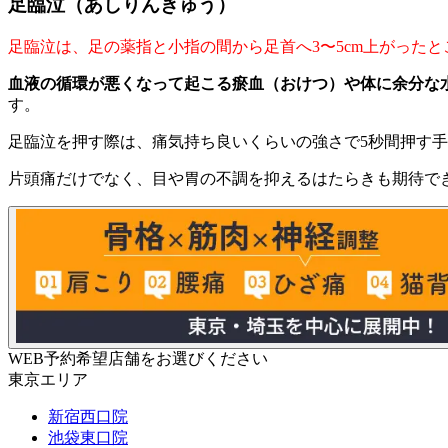
足臨泣（あしりんきゅう）
足臨泣は、足の薬指と小指の間から足首へ3〜5cm上がった
血液の循環が悪くなって起こる瘀血（おけつ）や体に余分な
す。
足臨泣を押す際は、痛気持ち良いくらいの強さで5秒間押す手
片頭痛だけでなく、目や胃の不調を抑えるはたらきも期待で
WEB予約希望店舗をお選びください
東京エリア
新宿西口院
池袋東口院