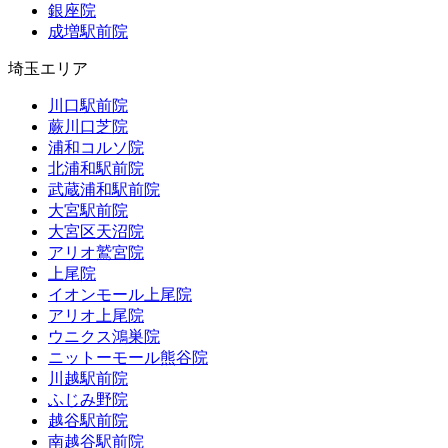
銀座院
成増駅前院
埼玉エリア
川口駅前院
蕨川口芝院
浦和コルソ院
北浦和駅前院
武蔵浦和駅前院
大宮駅前院
大宮区天沼院
アリオ鷲宮院
上尾院
イオンモール上尾院
アリオ上尾院
ウニクス鴻巣院
ニットーモール熊谷院
川越駅前院
ふじみ野院
越谷駅前院
南越谷駅前院