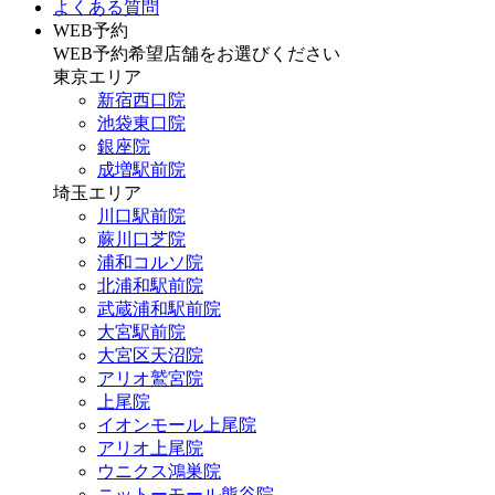
よくある質問
WEB予約
WEB予約希望店舗をお選びください
東京エリア
新宿西口院
池袋東口院
銀座院
成増駅前院
埼玉エリア
川口駅前院
蕨川口芝院
浦和コルソ院
北浦和駅前院
武蔵浦和駅前院
大宮駅前院
大宮区天沼院
アリオ鷲宮院
上尾院
イオンモール上尾院
アリオ上尾院
ウニクス鴻巣院
ニットーモール熊谷院