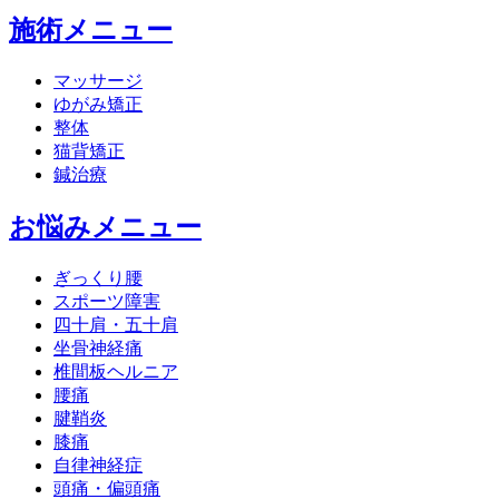
施術メニュー
マッサージ
ゆがみ矯正
整体
猫背矯正
鍼治療
お悩みメニュー
ぎっくり腰
スポーツ障害
四十肩・五十肩
坐骨神経痛
椎間板ヘルニア
腰痛
腱鞘炎
膝痛
自律神経症
頭痛・偏頭痛