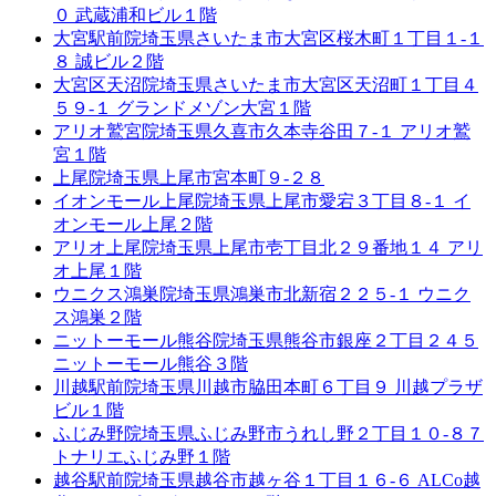
０ 武蔵浦和ビル１階
大宮駅前院
埼玉県さいたま市大宮区桜木町１丁目１-１
８ 誠ビル２階
大宮区天沼院
埼玉県さいたま市大宮区天沼町１丁目４
５９-１ グランドメゾン大宮１階
アリオ鷲宮院
埼玉県久喜市久本寺谷田７-１ アリオ鷲
宮１階
上尾院
埼玉県上尾市宮本町９-２８
イオンモール上尾院
埼玉県上尾市愛宕３丁目８-１ イ
オンモール上尾２階
アリオ上尾院
埼玉県上尾市壱丁目北２９番地１４ アリ
オ上尾１階
ウニクス鴻巣院
埼玉県鴻巣市北新宿２２５-１ ウニク
ス鴻巣２階
ニットーモール熊谷院
埼玉県熊谷市銀座２丁目２４５
ニットーモール熊谷３階
川越駅前院
埼玉県川越市脇田本町６丁目９ 川越プラザ
ビル１階
ふじみ野院
埼玉県ふじみ野市うれし野２丁目１０-８７
トナリエふじみ野１階
越谷駅前院
埼玉県越谷市越ヶ谷１丁目１６-６ ALCo越