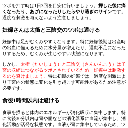
ツボを押す時は1日3回を目安に行いましょう。
押した後に痛
くなったり、あざになったりしたらやり過ぎのサイン
です。
過度な刺激を与えないよう注意しましょう。
妊婦さんは太衝と三陰交のツボは避ける
妊娠中は足がむくみやすくなります。特に妊娠後期は出産時
の出血に備えるために水分量が増えたり、運動不足になった
りするため、むくみが生じやすい状態になります。
しかし、
太衝（たいしょう）と三陰交（さんいんこう）は子
宮の収縮につながるツボとされているため、妊娠中は刺激す
るのを避けましょう。
特に初期の妊娠では、過度な刺激によ
り子宮内の状態に変化を引き起こす可能性があるため注意が
必要です。
食後1時間以内は避ける
食事を摂ると体内のエネルギーが消化吸収に集中します。特
に食後30分以内は胃や腸などの消化器系に血流が集中し、消
化活動が活発な状態です。血液が胃に集中しているため、ツ