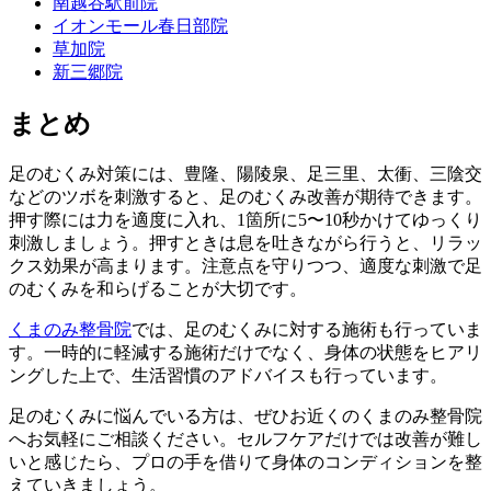
南越谷駅前院
イオンモール春日部院
草加院
新三郷院
まとめ
足のむくみ対策には、豊隆、陽陵泉、足三里、太衝、三陰交
などのツボを刺激すると、足のむくみ改善が期待できます。
押す際には力を適度に入れ、1箇所に5〜10秒かけてゆっくり
刺激しましょう。押すときは息を吐きながら行うと、リラッ
クス効果が高まります。注意点を守りつつ、適度な刺激で足
のむくみを和らげることが大切です。
くまのみ整骨院
では、足のむくみに対する施術も行っていま
す。一時的に軽減する施術だけでなく、身体の状態をヒアリ
ングした上で、生活習慣のアドバイスも行っています。
足のむくみに悩んでいる方は、ぜひお近くのくまのみ整骨院
へお気軽にご相談ください。セルフケアだけでは改善が難し
いと感じたら、プロの手を借りて身体のコンディションを整
えていきましょう。