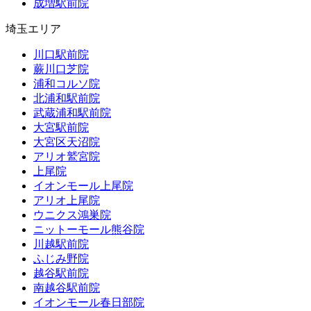
成増駅前院
埼玉エリア
川口駅前院
蕨川口芝院
浦和コルソ院
北浦和駅前院
武蔵浦和駅前院
大宮駅前院
大宮区天沼院
アリオ鷲宮院
上尾院
イオンモール上尾院
アリオ上尾院
ウニクス鴻巣院
ニットーモール熊谷院
川越駅前院
ふじみ野院
越谷駅前院
南越谷駅前院
イオンモール春日部院