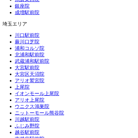
銀座院
成増駅前院
埼玉エリア
川口駅前院
蕨川口芝院
浦和コルソ院
北浦和駅前院
武蔵浦和駅前院
大宮駅前院
大宮区天沼院
アリオ鷲宮院
上尾院
イオンモール上尾院
アリオ上尾院
ウニクス鴻巣院
ニットーモール熊谷院
川越駅前院
ふじみ野院
越谷駅前院