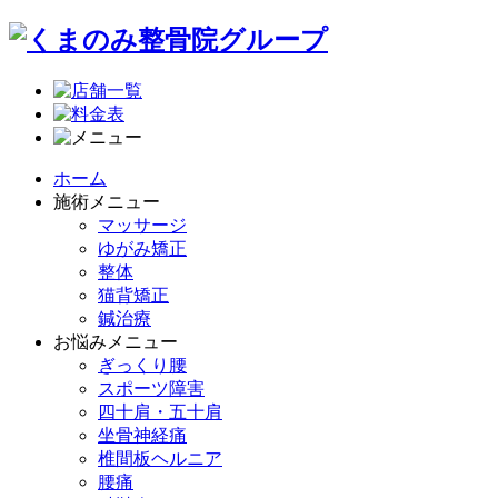
ホーム
施術メニュー
マッサージ
ゆがみ矯正
整体
猫背矯正
鍼治療
お悩みメニュー
ぎっくり腰
スポーツ障害
四十肩・五十肩
坐骨神経痛
椎間板ヘルニア
腰痛