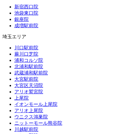
新宿西口院
池袋東口院
銀座院
成増駅前院
埼玉エリア
川口駅前院
蕨川口芝院
浦和コルソ院
北浦和駅前院
武蔵浦和駅前院
大宮駅前院
大宮区天沼院
アリオ鷲宮院
上尾院
イオンモール上尾院
アリオ上尾院
ウニクス鴻巣院
ニットーモール熊谷院
川越駅前院