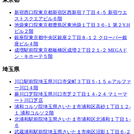
新宿西口院
東京都新宿区西新宿７丁目４-５ 新宿ウエ
ストスクエアビル６階
池袋東口院
東京都豊島区東池袋１丁目３６-１ 第２Y.H
ビル２階
銀座院
東京都中央区銀座２丁目８-１２ クローバー銀
座ビル４階
成増駅前院
東京都板橋区成増２丁目２１-２ MEGAド
ン・キホーテ５階
埼玉県
川口駅前院
埼玉県川口市栄町３丁目５-１５ α-アルファ
ー川口４階
蕨川口芝院
埼玉県川口市芝２丁目１４-２４ マミーマ
ート川口芝店
浦和コルソ院
埼玉県さいたま市浦和区高砂１丁目１２-
１ 浦和コルソ２階
北浦和駅前院
埼玉県さいたま市浦和区北浦和１丁目１-
６
武蔵浦和駅前院
埼玉県さいたま市南区沼影１丁目６-２