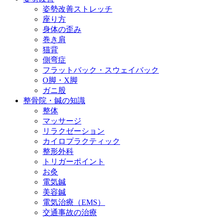
姿勢改善ストレッチ
座り方
身体の歪み
巻き肩
猫背
側弯症
フラットバック・スウェイバック
O脚・X脚
ガニ股
整骨院・鍼の知識
整体
マッサージ
リラクゼーション
カイロプラクティック
整形外科
トリガーポイント
お灸
電気鍼
美容鍼
電気治療（EMS）
交通事故の治療