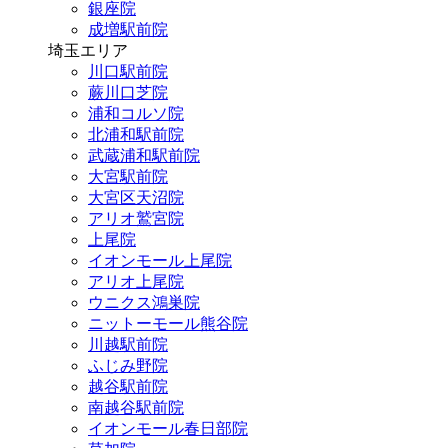
銀座院
成増駅前院
埼玉エリア
川口駅前院
蕨川口芝院
浦和コルソ院
北浦和駅前院
武蔵浦和駅前院
大宮駅前院
大宮区天沼院
アリオ鷲宮院
上尾院
イオンモール上尾院
アリオ上尾院
ウニクス鴻巣院
ニットーモール熊谷院
川越駅前院
ふじみ野院
越谷駅前院
南越谷駅前院
イオンモール春日部院