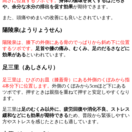
高さに位置するツボです。
身体の循環を良くするはたらき
や、余分な水分の排出を促す効果
が期待できます。
また、頭痛やめまいの改善にも良いとされています。
陽陵泉(ようりょうせん)
陽陵泉は、膝下の外側にある骨のでっぱりから斜め下に位置
するツボです。
足首や膝の痛み、むくみ、足のだるさなどに
効果がある
といわれています。
足三里（あしさんり）
足三里は、ひざのお皿（膝蓋骨）にある外側のくぼみから指
4本分下に位置します。
外側のくぼみから5cmほど下にある
ツボです。押すときは親指を重ねて押すと安定しやすくなり
ます。
足三里は
足のむくみ以外に、疲労回復や消化不良、ストレス
緩和などにも効果が期待できる
ため、普段から緊張しやすい
方やストレスを感じたときにも適しています。