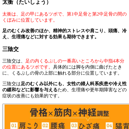
太衝（たいしょう）
太衝は、足の甲にあるツボで、第1中足骨と第2中足骨の間の
くぼみに位置しています。
足のむくみ改善のほか、精神的ストレスや肩こり、頭痛、冷
え、生理痛などに対する効果も期待できます。
三陰交
三陰交は、
足の内くるぶしの一番高いところから中指4本分
の位置にあるツボです。
具体的には脚を内側に曲げたとき
に、くるぶしの骨の上部に触れる部分に位置しています。
三陰交は
足のむくみ以外にも、女性の婦人科系疾患や冷え性
の緩和などに影響を与える
ため、生理痛や更年期障害などの
症状の改善にも効果的です。