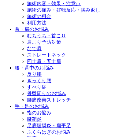
施術内容・効果・注意点
施術の痛み・好転反応・揉み返し
施術の料金
利用方法
首・肩のお悩み
むちうち・首こり
肩こり予防対策
なで肩
ストレートネック
四十肩・五十肩
腰・背中のお悩み
反り腰
ぎっくり腰
すべり症
骨盤周りのお悩み
腰痛改善ストレッチ
手・足のお悩み
指のお悩み
腱鞘炎
足底腱膜炎・扁平足
ふくらはぎのお悩み