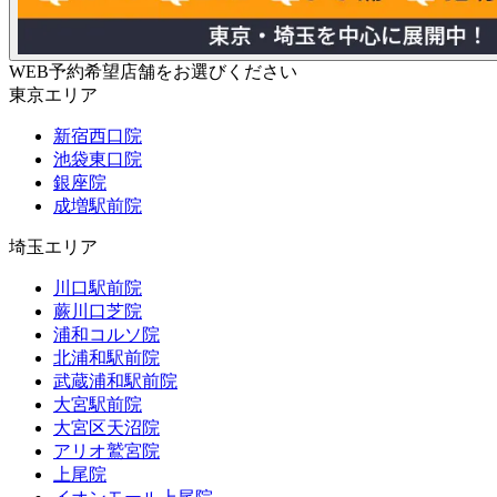
WEB予約希望店舗をお選びください
東京エリア
新宿西口院
池袋東口院
銀座院
成増駅前院
埼玉エリア
川口駅前院
蕨川口芝院
浦和コルソ院
北浦和駅前院
武蔵浦和駅前院
大宮駅前院
大宮区天沼院
アリオ鷲宮院
上尾院