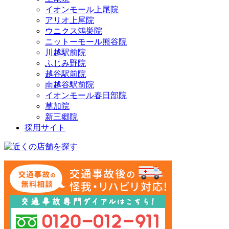
イオンモール上尾院
アリオ上尾院
ウニクス鴻巣院
ニットーモール熊谷院
川越駅前院
ふじみ野院
越谷駅前院
南越谷駅前院
イオンモール春日部院
草加院
新三郷院
採用サイト