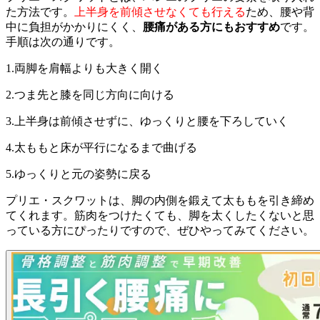
た方法です。
上半身を前傾させなくても行える
ため、腰や背
中に負担がかかりにくく、
腰痛がある方にもおすすめ
です。
手順は次の通りです。
1.両脚を肩幅よりも大きく開く
2.つま先と膝を同じ方向に向ける
3.上半身は前傾させずに、ゆっくりと腰を下ろしていく
4.太ももと床が平行になるまで曲げる
5.ゆっくりと元の姿勢に戻る
プリエ・スクワットは、脚の内側を鍛えて太ももを引き締め
てくれます。筋肉をつけたくても、脚を太くしたくないと思
っている方にぴったりですので、ぜひやってみてください。