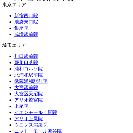
東京エリア
新宿西口院
池袋東口院
銀座院
成増駅前院
埼玉エリア
川口駅前院
蕨川口芝院
浦和コルソ院
北浦和駅前院
武蔵浦和駅前院
大宮駅前院
大宮区天沼院
アリオ鷲宮院
上尾院
イオンモール上尾院
アリオ上尾院
ウニクス鴻巣院
ニットーモール熊谷院