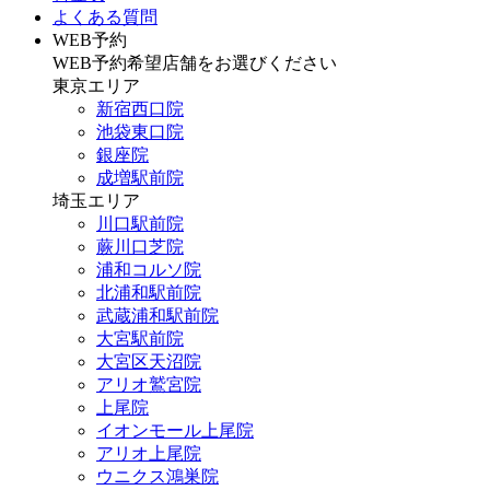
よくある質問
WEB予約
WEB予約希望店舗をお選びください
東京エリア
新宿西口院
池袋東口院
銀座院
成増駅前院
埼玉エリア
川口駅前院
蕨川口芝院
浦和コルソ院
北浦和駅前院
武蔵浦和駅前院
大宮駅前院
大宮区天沼院
アリオ鷲宮院
上尾院
イオンモール上尾院
アリオ上尾院
ウニクス鴻巣院