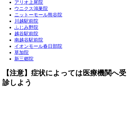
アリオ上尾院
ウニクス鴻巣院
ニットーモール熊谷院
川越駅前院
ふじみ野院
越谷駅前院
南越谷駅前院
イオンモール春日部院
草加院
新三郷院
【注意】症状によっては医療機関へ受
診しよう