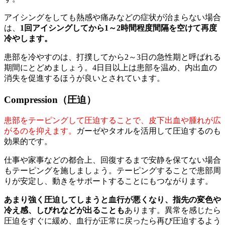
アイシングをしても熱感や痛みなどの症状が治まらない場合
は、
1回アイシングしてから1～2時間程度間隔を空けて再度
冷やします。
患部を冷やすのは、打撲してから2～3日の急性期と呼ばれる
期間にとどめましょう。4日目以上は患部を温め、内出血の
消失を促進するほうが良いとされています。
Compression（圧迫）
患部をテーピングして圧迫することで、皮下出血や腫れが広
がるのを抑えます。
ガーゼやタオルを活用して圧迫するのも
効果的です。
仕事や家事などの都合上、回復するまで安静を保てない場合
もテーピングを施しましょう。テーピングすることで患部周
りが安定し、動きをサポートすることにもつながります。
あまり強く圧迫してしまうと血行が悪くなり、指先の変色や
冷え感、しびれなどが出ることも
あります。異常を感じたら
圧迫をすぐに緩め、血行が正常に戻ったら再び圧迫するよう