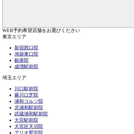
WEB予約希望店舗をお選びください
東京エリア
新宿西口院
池袋東口院
銀座院
成増駅前院
埼玉エリア
川口駅前院
蕨川口芝院
浦和コルソ院
北浦和駅前院
武蔵浦和駅前院
大宮駅前院
大宮区天沼院
アリオ鷲宮院