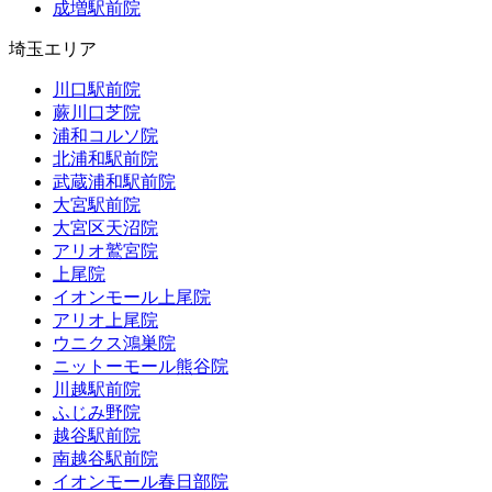
成増駅前院
埼玉エリア
川口駅前院
蕨川口芝院
浦和コルソ院
北浦和駅前院
武蔵浦和駅前院
大宮駅前院
大宮区天沼院
アリオ鷲宮院
上尾院
イオンモール上尾院
アリオ上尾院
ウニクス鴻巣院
ニットーモール熊谷院
川越駅前院
ふじみ野院
越谷駅前院
南越谷駅前院
イオンモール春日部院