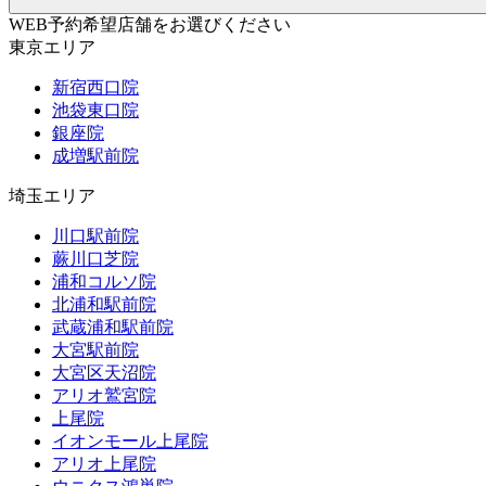
WEB予約希望店舗をお選びください
東京エリア
新宿西口院
池袋東口院
銀座院
成増駅前院
埼玉エリア
川口駅前院
蕨川口芝院
浦和コルソ院
北浦和駅前院
武蔵浦和駅前院
大宮駅前院
大宮区天沼院
アリオ鷲宮院
上尾院
イオンモール上尾院
アリオ上尾院