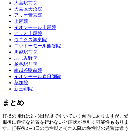
大宮駅前院
大宮区天沼院
アリオ鷲宮院
上尾院
イオンモール上尾院
アリオ上尾院
ウニクス鴻巣院
ニットーモール熊谷院
川越駅前院
ふじみ野院
越谷駅前院
南越谷駅前院
イオンモール春日部院
草加院
新三郷院
まとめ
打撲の腫れは2～3日程度で引いていく傾向にありますが、受
傷後に適切な処置を行わないと症状が長引く可能性もありま
す。打撲後2～3日の急性期とそれ以降の慢性期の処置は違う