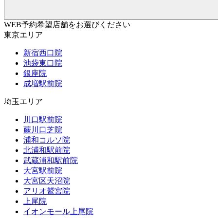
WEB予約希望店舗をお選びください
東京エリア
新宿西口院
池袋東口院
銀座院
成増駅前院
埼玉エリア
川口駅前院
蕨川口芝院
浦和コルソ院
北浦和駅前院
武蔵浦和駅前院
大宮駅前院
大宮区天沼院
アリオ鷲宮院
上尾院
イオンモール上尾院