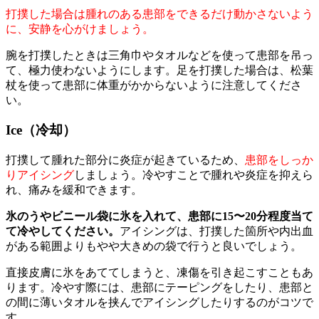
打撲した場合は腫れのある患部をできるだけ動かさないよう
に、安静を心がけましょう。
腕を打撲したときは三角巾やタオルなどを使って患部を吊っ
て、極力使わないようにします。足を打撲した場合は、松葉
杖を使って患部に体重がかからないように注意してくださ
い。
Ice（冷却）
打撲して腫れた部分に炎症が起きているため、
患部をしっか
りアイシング
しましょう。冷やすことで腫れや炎症を抑えら
れ、痛みを緩和できます。
氷のうやビニール袋に氷を入れて、患部に15〜20分程度当て
て冷やしてください。
アイシングは、打撲した箇所や内出血
がある範囲よりもやや大きめの袋で行うと良いでしょう。
直接皮膚に氷をあててしまうと、凍傷を引き起こすこともあ
ります。冷やす際には、患部にテーピングをしたり、患部と
の間に薄いタオルを挟んでアイシングしたりするのがコツで
す。