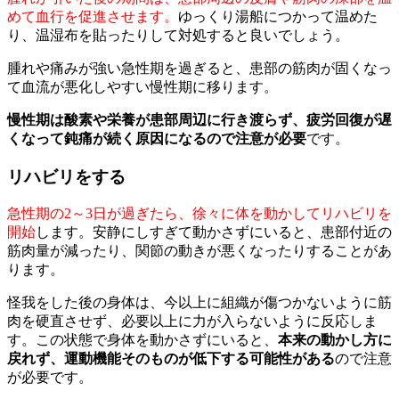
めて血行を促進させます。
ゆっくり湯船につかって温めた
り、温湿布を貼ったりして対処すると良いでしょう。
腫れや痛みが強い急性期を過ぎると、患部の筋肉が固くなっ
て血流が悪化しやすい慢性期に移ります。
慢性期は酸素や栄養が患部周辺に行き渡らず、疲労回復が遅
くなって鈍痛が続く原因になるので注意が必要
です。
リハビリをする
急性期の2～3日が過ぎたら、徐々に体を動かしてリハビリを
開始
します。安静にしすぎて動かさずにいると、患部付近の
筋肉量が減ったり、関節の動きが悪くなったりすることがあ
ります。
怪我をした後の身体は、今以上に組織が傷つかないように筋
肉を硬直させず、必要以上に力が入らないように反応しま
す。この状態で身体を動かさずにいると、
本来の動かし方に
戻れず、運動機能そのものが低下する可能性がある
ので注意
が必要です。