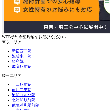
WEB予約希望店舗をお選びください
東京エリア
新宿西口院
池袋東口院
銀座院
成増駅前院
埼玉エリア
川口駅前院
蕨川口芝院
浦和コルソ院
北浦和駅前院
武蔵浦和駅前院