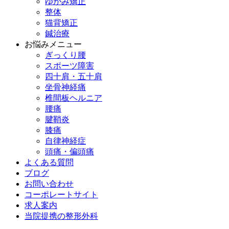
ゆがみ矯正
整体
猫背矯正
鍼治療
お悩みメニュー
ぎっくり腰
スポーツ障害
四十肩・五十肩
坐骨神経痛
椎間板ヘルニア
腰痛
腱鞘炎
膝痛
自律神経症
頭痛・偏頭痛
よくある質問
ブログ
お問い合わせ
コーポレートサイト
求人案内
当院提携の整形外科