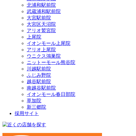
北浦和駅前院
武蔵浦和駅前院
大宮駅前院
大宮区天沼院
アリオ鷲宮院
上尾院
イオンモール上尾院
アリオ上尾院
ウニクス鴻巣院
ニットーモール熊谷院
川越駅前院
ふじみ野院
越谷駅前院
南越谷駅前院
イオンモール春日部院
草加院
新三郷院
採用サイト