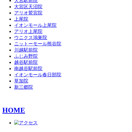
大宮駅前院
大宮区天沼院
アリオ鷲宮院
上尾院
イオンモール上尾院
アリオ上尾院
ウニクス鴻巣院
ニットーモール熊谷院
川越駅前院
ふじみ野院
越谷駅前院
南越谷駅前院
イオンモール春日部院
草加院
新三郷院
HOME