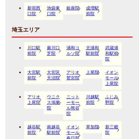
新宿西
池袋東
銀座院
成増駅
口院
口院
前院
埼玉エリア
川口駅
蕨川口
浦和コ
北浦和
武蔵浦
前院
芝院
ルソ院
駅前院
和駅前
院
大宮駅
大宮区
アリオ
上尾院
イオン
前院
天沼院
鷲宮院
モール
上尾院
アリオ
ウニク
ニット
川越駅
ふじみ
上尾院
ス鴻巣
ーモー
前院
野院
院
ル熊谷
院
越谷駅
南越谷
イオン
草加院
新三郷
前院
駅前院
モール
院
春日部