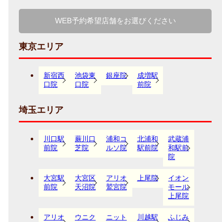
WEB予約希望店舗をお選びください
東京エリア
新宿西
池袋東
銀座院
成増駅
口院
口院
前院
埼玉エリア
川口駅
蕨川口
浦和コ
北浦和
武蔵浦
前院
芝院
ルソ院
駅前院
和駅前
院
大宮駅
大宮区
アリオ
上尾院
イオン
前院
天沼院
鷲宮院
モール
上尾院
アリオ
ウニク
ニット
川越駅
ふじみ