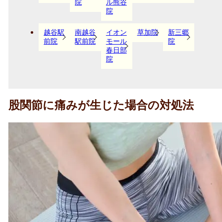
院
ル熊谷
院
越谷駅
南越谷
イオン
草加院
新三郷
前院
駅前院
モール
院
春日部
院
股関節に痛みが生じた場合の対処法