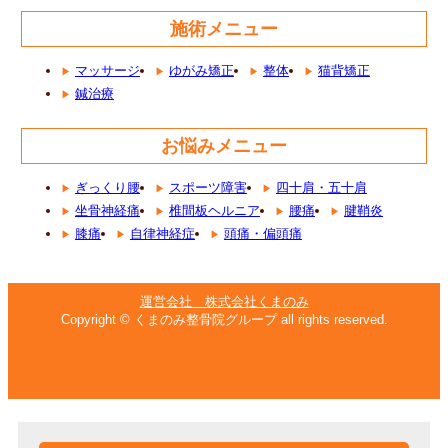
施術メニュー
マッサージ
ゆがみ矯正
整体
猫背矯正
鍼治療
お悩みメニュー
ぎっくり腰
スポーツ障害
四十肩・五十肩
坐骨神経痛
椎間板ヘルニア
腰痛
腱鞘炎
膝痛
自律神経症
頭痛・偏頭痛
運営会社 株式会社くまのみ
Copyright © くまのみ整骨院グループ all rights reserved.