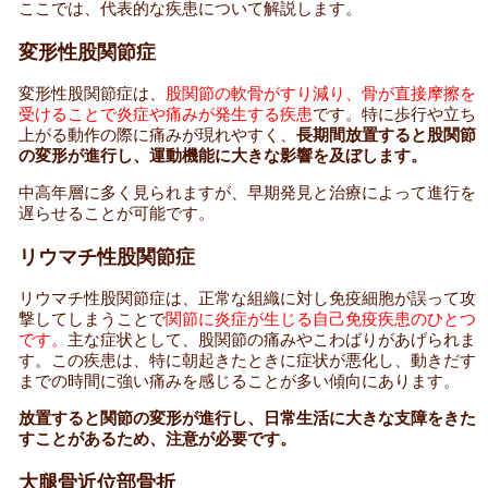
ここでは、代表的な疾患について解説します。
変形性股関節症
変形性股関節症は、
股関節の軟骨がすり減り、骨が直接摩擦を
受けることで炎症や痛みが発生する疾患
です。特に歩行や立ち
上がる動作の際に痛みが現れやすく、
長期間放置すると股関節
の変形が進行し、運動機能に大きな影響を及ぼします。
中高年層に多く見られますが、早期発見と治療によって進行を
遅らせることが可能です。
リウマチ性股関節症
リウマチ性股関節症は、正常な組織に対し免疫細胞が誤って攻
撃してしまうことで
関節に炎症が生じる自己免疫疾患のひとつ
です。
主な症状として、股関節の痛みやこわばりがあげられま
す。この疾患は、特に朝起きたときに症状が悪化し、動きだす
までの時間に強い痛みを感じることが多い傾向にあります。
放置すると関節の変形が進行し、日常生活に大きな支障をきた
すことがあるため、注意が必要です。
大腿骨近位部骨折