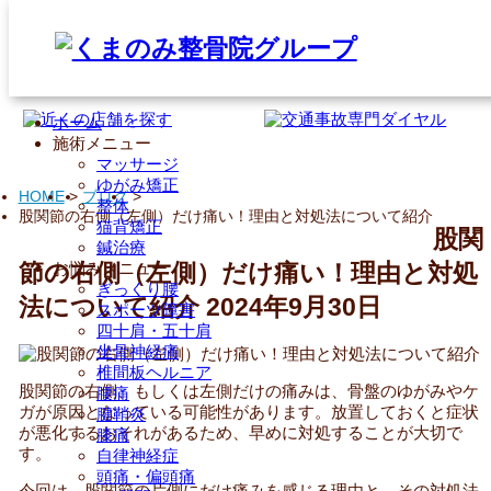
ホーム
施術メニュー
マッサージ
ゆがみ矯正
HOME
>
ブログ
>
整体
股関節の右側（左側）だけ痛い！理由と対処法について紹介
猫背矯正
股関
鍼治療
お悩みメニュー
節の右側（左側）だけ痛い！理由と対処
ぎっくり腰
法について紹介
2024年9月30日
スポーツ障害
四十肩・五十肩
坐骨神経痛
椎間板ヘルニア
股関節の右側、もしくは左側だけの痛みは、骨盤のゆがみやケ
腰痛
ガが原因となっている可能性があります。放置しておくと症状
腱鞘炎
が悪化するおそれがあるため、早めに対処することが大切で
膝痛
す。
自律神経症
頭痛・偏頭痛
今回は、股関節の片側にだけ痛みを感じる理由と、その対処法