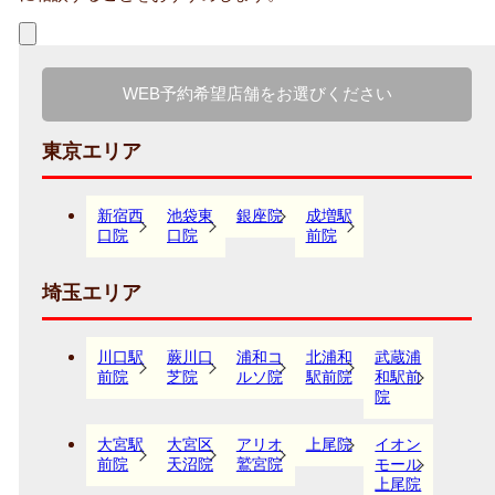
WEB予約希望店舗をお選びください
東京エリア
新宿西
池袋東
銀座院
成増駅
口院
口院
前院
埼玉エリア
川口駅
蕨川口
浦和コ
北浦和
武蔵浦
前院
芝院
ルソ院
駅前院
和駅前
院
大宮駅
大宮区
アリオ
上尾院
イオン
前院
天沼院
鷲宮院
モール
上尾院