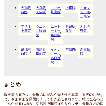
大宮駅
大宮区
アリオ
上尾院
イオン
前院
天沼院
鷲宮院
モール
上尾院
アリオ
ウニク
ニット
川越駅
ふじみ
上尾院
ス鴻巣
ーモー
前院
野院
院
ル熊谷
院
越谷駅
南越谷
イオン
草加院
新三郷
前院
駅前院
モール
院
春日部
院
まとめ
股関節の痛みは、骨盤のゆがみや先天性の異常、過去のけがな
ど、さまざまな原因によって引き起こされます。特に左右のど
ちらかが痛む場合、変形性股関節症やリウマチ、骨折などの疾