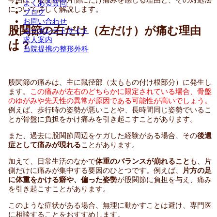
よくある質問
について詳しく解説します。
ブログ
お問い合わせ
股関節の右だけ（左だけ）が痛む理由
コーポレートサイト
求人案内
は？
当院提携の整形外科
股関節の痛みは、主に鼠径部（太ももの付け根部分）に発生し
ます。
この痛みが左右のどちらかに限定されている場合、骨盤
のゆがみや先天性の異常が原因である可能性が高いでしょう。
例えば、歩行時の姿勢が悪いことや、長時間同じ姿勢でいるこ
とが骨盤に負担をかけ痛みを引き起こすことがあります。
また、過去に股関節周辺をケガした経験がある場合、その
後遺
症として痛みが現れる
ことがあります。
加えて、日常生活のなかで
体重のバランスが崩れること
も、片
側だけに痛みが集中する要因のひとつです。例えば、
片方の足
に体重をかける癖や、偏った姿勢
が股関節に負担を与え、痛み
を引き起こすことがあります。
このような症状がある場合、無理に動かすことは避け、専門医
に相談することをおすすめします。