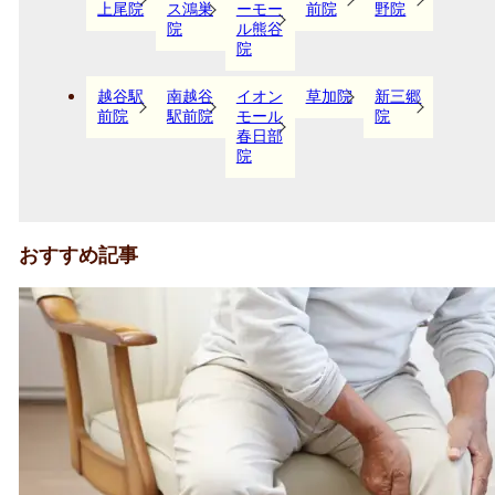
上尾院
ス鴻巣
ーモー
前院
野院
院
ル熊谷
院
越谷駅
南越谷
イオン
草加院
新三郷
前院
駅前院
モール
院
春日部
院
おすすめ記事