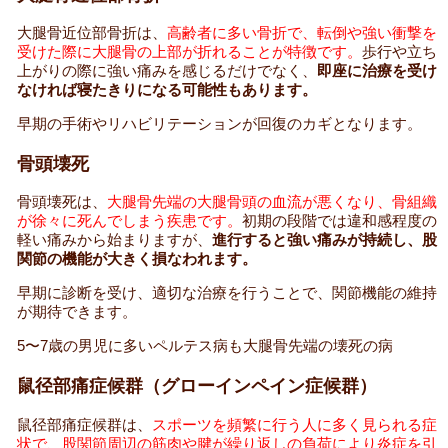
大腿骨近位部骨折は、
高齢者に多い骨折で、転倒や強い衝撃を
受けた際に大腿骨の上部が折れることが特徴です。
歩行や立ち
上がりの際に強い痛みを感じるだけでなく、
即座に治療を受け
なければ寝たきりになる可能性もあります。
早期の手術やリハビリテーションが回復のカギとなります。
骨頭壊死
骨頭壊死は、
大腿骨先端の大腿骨頭の血流が悪くなり、骨組織
が徐々に死んでしまう疾患です。
初期の段階では違和感程度の
軽い痛みから始まりますが、
進行すると強い痛みが持続し、股
関節の機能が大きく損なわれます。
早期に診断を受け、適切な治療を行うことで、関節機能の維持
が期待できます。
5〜7歳の男児に多いペルテス病も大腿骨先端の壊死の病
鼠径部痛症候群（グローインペイン症候群）
鼠径部痛症候群は、
スポーツを頻繁に行う人に多く見られる症
状で、股関節周辺の筋肉や腱が繰り返しの負荷により炎症を引