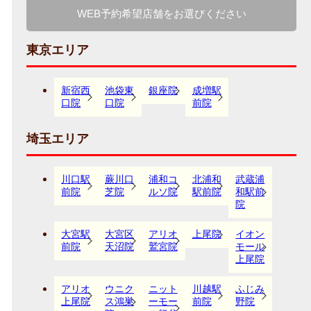
WEB予約希望店舗をお選びください
東京エリア
新宿西
池袋東
銀座院
成増駅
口院
口院
前院
埼玉エリア
川口駅
蕨川口
浦和コ
北浦和
武蔵浦
前院
芝院
ルソ院
駅前院
和駅前
院
大宮駅
大宮区
アリオ
上尾院
イオン
前院
天沼院
鷲宮院
モール
上尾院
アリオ
ウニク
ニット
川越駅
ふじみ
上尾院
ス鴻巣
ーモー
前院
野院