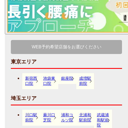
WEB予約希望店舗をお選びください
東京エリア
新宿西
池袋東
銀座院
成増駅
口院
口院
前院
埼玉エリア
川口駅
蕨川口
浦和コ
北浦和
武蔵浦
前院
芝院
ルソ院
駅前院
和駅前
院