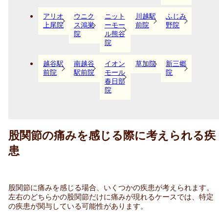
アリオ
ウニク
ニット
川越駅
ふじみ
上尾院
ス鴻巣
ーモー
前院
野院
院
ル熊谷
院
越谷駅
南越谷
イオン
草加院
新三郷
前院
駅前院
モール
院
春日部
院
股関節の痛みを感じる際に考えられる疾
患
股関節に痛みを感じる場合、いくつかの疾患が考えられます。
左右のどちらかの股関節だけに痛みが現れるケースでは、特定
の疾患が関与している可能性があります。