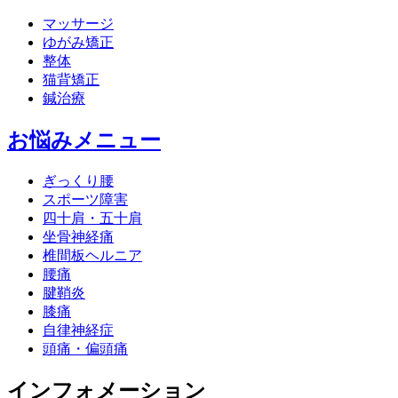
マッサージ
ゆがみ矯正
整体
猫背矯正
鍼治療
お悩みメニュー
ぎっくり腰
スポーツ障害
四十肩・五十肩
坐骨神経痛
椎間板ヘルニア
腰痛
腱鞘炎
膝痛
自律神経症
頭痛・偏頭痛
インフォメーション