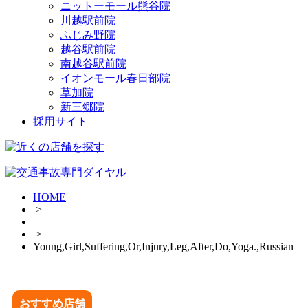
ニットーモール熊谷院
川越駅前院
ふじみ野院
越谷駅前院
南越谷駅前院
イオンモール春日部院
草加院
新三郷院
採用サイト
HOME
>
>
Young,Girl,Suffering,Or,Injury,Leg,After,Do,Yoga.,Russian
おすすめ店舗