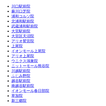
川口駅前院
蕨川口芝院
浦和コルソ院
北浦和駅前院
武蔵浦和駅前院
大宮駅前院
大宮区天沼院
アリオ鷲宮院
上尾院
イオンモール上尾院
アリオ上尾院
ウニクス鴻巣院
ニットーモール熊谷院
川越駅前院
ふじみ野院
越谷駅前院
南越谷駅前院
イオンモール春日部院
草加院
新三郷院