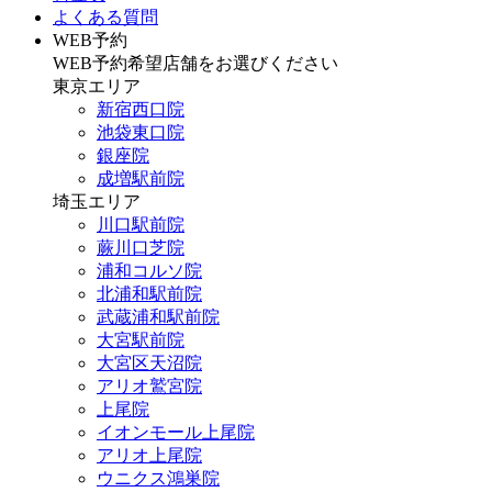
よくある質問
WEB予約
WEB予約希望店舗をお選びください
東京エリア
新宿西口院
池袋東口院
銀座院
成増駅前院
埼玉エリア
川口駅前院
蕨川口芝院
浦和コルソ院
北浦和駅前院
武蔵浦和駅前院
大宮駅前院
大宮区天沼院
アリオ鷲宮院
上尾院
イオンモール上尾院
アリオ上尾院
ウニクス鴻巣院