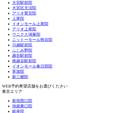
大宮駅前院
大宮区天沼院
アリオ鷲宮院
上尾院
イオンモール上尾院
アリオ上尾院
ウニクス鴻巣院
ニットーモール熊谷院
川越駅前院
ふじみ野院
越谷駅前院
南越谷駅前院
イオンモール春日部院
草加院
新三郷院
WEB予約希望店舗をお選びください
東京エリア
新宿西口院
池袋東口院
銀座院