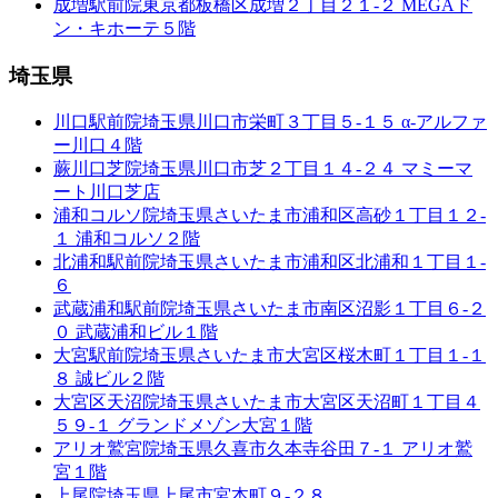
成増駅前院
東京都板橋区成増２丁目２１-２ MEGAド
ン・キホーテ５階
埼玉県
川口駅前院
埼玉県川口市栄町３丁目５-１５ α-アルファ
ー川口４階
蕨川口芝院
埼玉県川口市芝２丁目１４-２４ マミーマ
ート川口芝店
浦和コルソ院
埼玉県さいたま市浦和区高砂１丁目１２-
１ 浦和コルソ２階
北浦和駅前院
埼玉県さいたま市浦和区北浦和１丁目１-
６
武蔵浦和駅前院
埼玉県さいたま市南区沼影１丁目６-２
０ 武蔵浦和ビル１階
大宮駅前院
埼玉県さいたま市大宮区桜木町１丁目１-１
８ 誠ビル２階
大宮区天沼院
埼玉県さいたま市大宮区天沼町１丁目４
５９-１ グランドメゾン大宮１階
アリオ鷲宮院
埼玉県久喜市久本寺谷田７-１ アリオ鷲
宮１階
上尾院
埼玉県上尾市宮本町９-２８