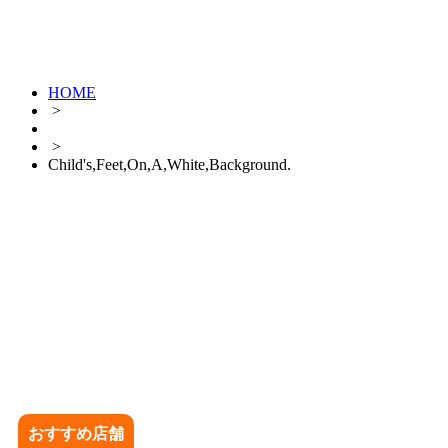
HOME
>
>
Child's,Feet,On,A,White,Background.
おすすめ店舗