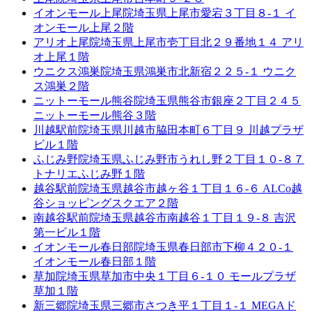
イオンモール上尾院
埼玉県上尾市愛宕３丁目８-１ イ
オンモール上尾２階
アリオ上尾院
埼玉県上尾市壱丁目北２９番地１４ アリ
オ上尾１階
ウニクス鴻巣院
埼玉県鴻巣市北新宿２２５-１ ウニク
ス鴻巣２階
ニットーモール熊谷院
埼玉県熊谷市銀座２丁目２４５
ニットーモール熊谷３階
川越駅前院
埼玉県川越市脇田本町６丁目９ 川越プラザ
ビル１階
ふじみ野院
埼玉県ふじみ野市うれし野２丁目１０-８７
トナリエふじみ野１階
越谷駅前院
埼玉県越谷市越ヶ谷１丁目１６-６ ALCo越
谷ショッピングスクエア２階
南越谷駅前院
埼玉県越谷市南越谷１丁目１９-８ 吉沢
第一ビル１階
イオンモール春日部院
埼玉県春日部市下柳４２０-１
イオンモール春日部１階
草加院
埼玉県草加市中央１丁目６-１０ モールプラザ
草加１階
新三郷院
埼玉県三郷市さつき平１丁目１-１ MEGAド