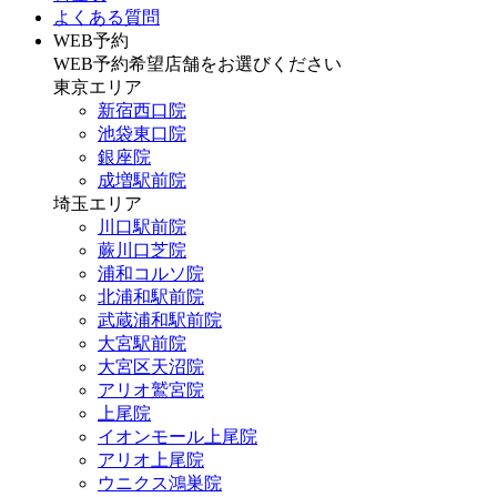
よくある質問
WEB予約
WEB予約希望店舗をお選びください
東京エリア
新宿西口院
池袋東口院
銀座院
成増駅前院
埼玉エリア
川口駅前院
蕨川口芝院
浦和コルソ院
北浦和駅前院
武蔵浦和駅前院
大宮駅前院
大宮区天沼院
アリオ鷲宮院
上尾院
イオンモール上尾院
アリオ上尾院
ウニクス鴻巣院