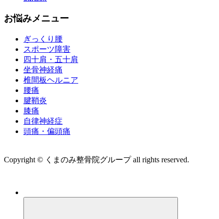
お悩みメニュー
ぎっくり腰
スポーツ障害
四十肩・五十肩
坐骨神経痛
椎間板ヘルニア
腰痛
腱鞘炎
膝痛
自律神経症
頭痛・偏頭痛
運営会社 株式会社くまのみ
Copyright © くまのみ整骨院グループ all rights reserved.