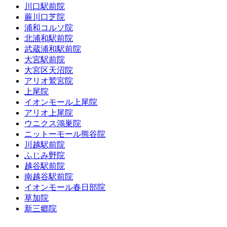
川口駅前院
蕨川口芝院
浦和コルソ院
北浦和駅前院
武蔵浦和駅前院
大宮駅前院
大宮区天沼院
アリオ鷲宮院
上尾院
イオンモール上尾院
アリオ上尾院
ウニクス鴻巣院
ニットーモール熊谷院
川越駅前院
ふじみ野院
越谷駅前院
南越谷駅前院
イオンモール春日部院
草加院
新三郷院