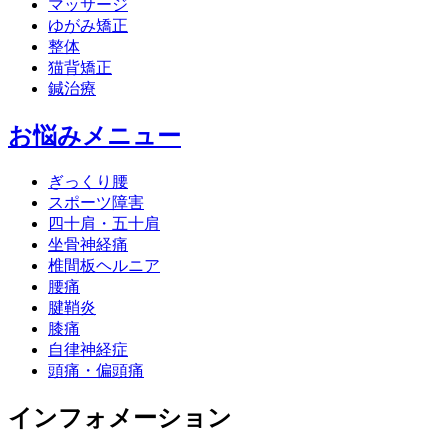
マッサージ
ゆがみ矯正
整体
猫背矯正
鍼治療
お悩みメニュー
ぎっくり腰
スポーツ障害
四十肩・五十肩
坐骨神経痛
椎間板ヘルニア
腰痛
腱鞘炎
膝痛
自律神経症
頭痛・偏頭痛
インフォメーション