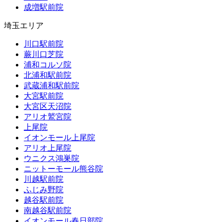
成増駅前院
埼玉エリア
川口駅前院
蕨川口芝院
浦和コルソ院
北浦和駅前院
武蔵浦和駅前院
大宮駅前院
大宮区天沼院
アリオ鷲宮院
上尾院
イオンモール上尾院
アリオ上尾院
ウニクス鴻巣院
ニットーモール熊谷院
川越駅前院
ふじみ野院
越谷駅前院
南越谷駅前院
イオンモール春日部院