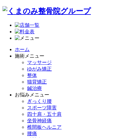
ホーム
施術メニュー
マッサージ
ゆがみ矯正
整体
猫背矯正
鍼治療
お悩みメニュー
ぎっくり腰
スポーツ障害
四十肩・五十肩
坐骨神経痛
椎間板ヘルニア
腰痛