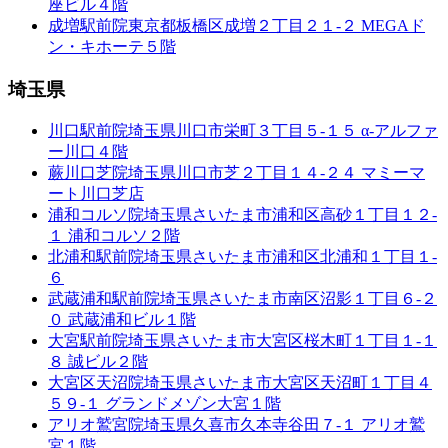
座ビル４階
成増駅前院
東京都板橋区成増２丁目２１-２ MEGAド
ン・キホーテ５階
埼玉県
川口駅前院
埼玉県川口市栄町３丁目５-１５ α-アルファ
ー川口４階
蕨川口芝院
埼玉県川口市芝２丁目１４-２４ マミーマ
ート川口芝店
浦和コルソ院
埼玉県さいたま市浦和区高砂１丁目１２-
１ 浦和コルソ２階
北浦和駅前院
埼玉県さいたま市浦和区北浦和１丁目１-
６
武蔵浦和駅前院
埼玉県さいたま市南区沼影１丁目６-２
０ 武蔵浦和ビル１階
大宮駅前院
埼玉県さいたま市大宮区桜木町１丁目１-１
８ 誠ビル２階
大宮区天沼院
埼玉県さいたま市大宮区天沼町１丁目４
５９-１ グランドメゾン大宮１階
アリオ鷲宮院
埼玉県久喜市久本寺谷田７-１ アリオ鷲
宮１階