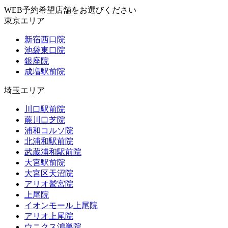
WEB予約希望店舗をお選びください
東京エリア
新宿西口院
池袋東口院
銀座院
成増駅前院
埼玉エリア
川口駅前院
蕨川口芝院
浦和コルソ院
北浦和駅前院
武蔵浦和駅前院
大宮駅前院
大宮区天沼院
アリオ鷲宮院
上尾院
イオンモール上尾院
アリオ上尾院
ウニクス鴻巣院