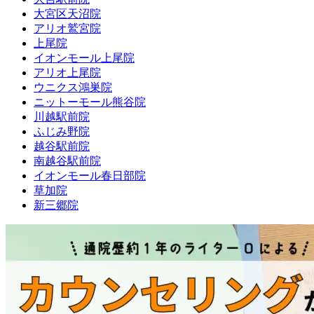
大宮区天沼院
アリオ鷲宮院
上尾院
イオンモール上尾院
アリオ上尾院
ウニクス鴻巣院
ニットーモール熊谷院
川越駅前院
ふじみ野院
越谷駅前院
南越谷駅前院
イオンモール春日部院
草加院
新三郷院