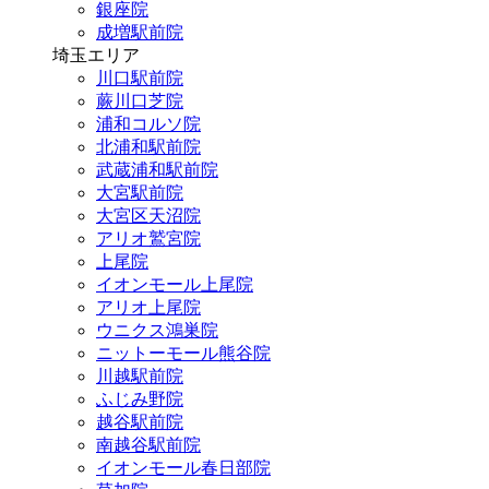
銀座院
成増駅前院
埼玉エリア
川口駅前院
蕨川口芝院
浦和コルソ院
北浦和駅前院
武蔵浦和駅前院
大宮駅前院
大宮区天沼院
アリオ鷲宮院
上尾院
イオンモール上尾院
アリオ上尾院
ウニクス鴻巣院
ニットーモール熊谷院
川越駅前院
ふじみ野院
越谷駅前院
南越谷駅前院
イオンモール春日部院