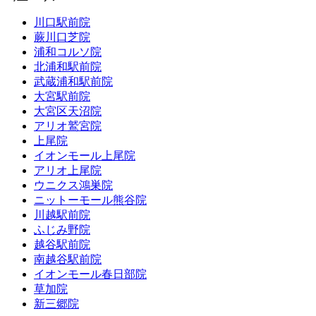
川口駅前院
蕨川口芝院
浦和コルソ院
北浦和駅前院
武蔵浦和駅前院
大宮駅前院
大宮区天沼院
アリオ鷲宮院
上尾院
イオンモール上尾院
アリオ上尾院
ウニクス鴻巣院
ニットーモール熊谷院
川越駅前院
ふじみ野院
越谷駅前院
南越谷駅前院
イオンモール春日部院
草加院
新三郷院