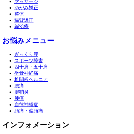
マッサージ
ゆがみ矯正
整体
猫背矯正
鍼治療
お悩みメニュー
ぎっくり腰
スポーツ障害
四十肩・五十肩
坐骨神経痛
椎間板ヘルニア
腰痛
腱鞘炎
膝痛
自律神経症
頭痛・偏頭痛
インフォメーション