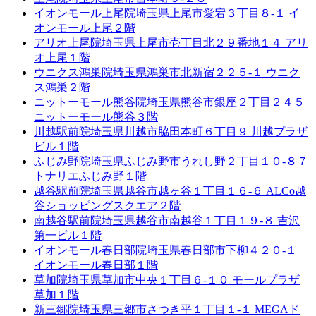
イオンモール上尾院
埼玉県上尾市愛宕３丁目８-１ イ
オンモール上尾２階
アリオ上尾院
埼玉県上尾市壱丁目北２９番地１４ アリ
オ上尾１階
ウニクス鴻巣院
埼玉県鴻巣市北新宿２２５-１ ウニク
ス鴻巣２階
ニットーモール熊谷院
埼玉県熊谷市銀座２丁目２４５
ニットーモール熊谷３階
川越駅前院
埼玉県川越市脇田本町６丁目９ 川越プラザ
ビル１階
ふじみ野院
埼玉県ふじみ野市うれし野２丁目１０-８７
トナリエふじみ野１階
越谷駅前院
埼玉県越谷市越ヶ谷１丁目１６-６ ALCo越
谷ショッピングスクエア２階
南越谷駅前院
埼玉県越谷市南越谷１丁目１９-８ 吉沢
第一ビル１階
イオンモール春日部院
埼玉県春日部市下柳４２０-１
イオンモール春日部１階
草加院
埼玉県草加市中央１丁目６-１０ モールプラザ
草加１階
新三郷院
埼玉県三郷市さつき平１丁目１-１ MEGAド