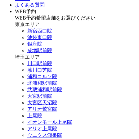
よくある質問
WEB予約
WEB予約希望店舗をお選びください
東京エリア
新宿西口院
池袋東口院
銀座院
成増駅前院
埼玉エリア
川口駅前院
蕨川口芝院
浦和コルソ院
北浦和駅前院
武蔵浦和駅前院
大宮駅前院
大宮区天沼院
アリオ鷲宮院
上尾院
イオンモール上尾院
アリオ上尾院
ウニクス鴻巣院