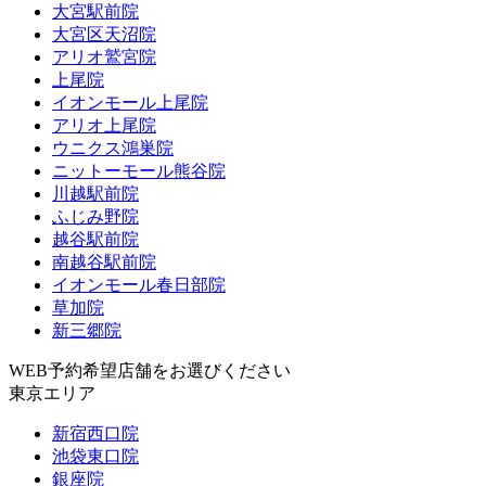
大宮駅前院
大宮区天沼院
アリオ鷲宮院
上尾院
イオンモール上尾院
アリオ上尾院
ウニクス鴻巣院
ニットーモール熊谷院
川越駅前院
ふじみ野院
越谷駅前院
南越谷駅前院
イオンモール春日部院
草加院
新三郷院
WEB予約希望店舗をお選びください
東京エリア
新宿西口院
池袋東口院
銀座院