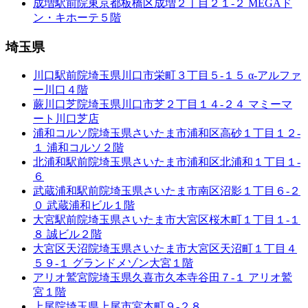
成増駅前院
東京都板橋区成増２丁目２１-２ MEGAド
ン・キホーテ５階
埼玉県
川口駅前院
埼玉県川口市栄町３丁目５-１５ α-アルファ
ー川口４階
蕨川口芝院
埼玉県川口市芝２丁目１４-２４ マミーマ
ート川口芝店
浦和コルソ院
埼玉県さいたま市浦和区高砂１丁目１２-
１ 浦和コルソ２階
北浦和駅前院
埼玉県さいたま市浦和区北浦和１丁目１-
６
武蔵浦和駅前院
埼玉県さいたま市南区沼影１丁目６-２
０ 武蔵浦和ビル１階
大宮駅前院
埼玉県さいたま市大宮区桜木町１丁目１-１
８ 誠ビル２階
大宮区天沼院
埼玉県さいたま市大宮区天沼町１丁目４
５９-１ グランドメゾン大宮１階
アリオ鷲宮院
埼玉県久喜市久本寺谷田７-１ アリオ鷲
宮１階
上尾院
埼玉県上尾市宮本町９-２８