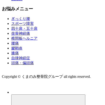
お悩みメニュー
ぎっくり腰
スポーツ障害
四十肩・五十肩
坐骨神経痛
椎間板ヘルニア
腰痛
腱鞘炎
膝痛
自律神経症
頭痛・偏頭痛
運営会社 株式会社くまのみ
Copyright © くまのみ整骨院グループ all rights reserved.