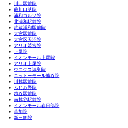
川口駅前院
蕨川口芝院
浦和コルソ院
北浦和駅前院
武蔵浦和駅前院
大宮駅前院
大宮区天沼院
アリオ鷲宮院
上尾院
イオンモール上尾院
アリオ上尾院
ウニクス鴻巣院
ニットーモール熊谷院
川越駅前院
ふじみ野院
越谷駅前院
南越谷駅前院
イオンモール春日部院
草加院
新三郷院