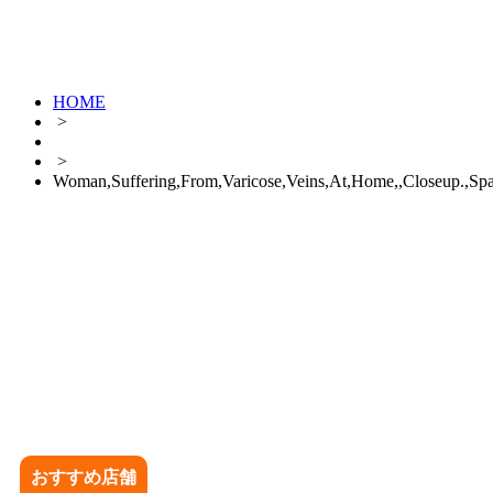
HOME
>
>
Woman,Suffering,From,Varicose,Veins,At,Home,,Closeup.,Spa
おすすめ店舗