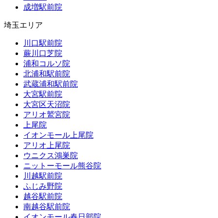
成増駅前院
埼玉エリア
川口駅前院
蕨川口芝院
浦和コルソ院
北浦和駅前院
武蔵浦和駅前院
大宮駅前院
大宮区天沼院
アリオ鷲宮院
上尾院
イオンモール上尾院
アリオ上尾院
ウニクス鴻巣院
ニットーモール熊谷院
川越駅前院
ふじみ野院
越谷駅前院
南越谷駅前院
イオンモール春日部院