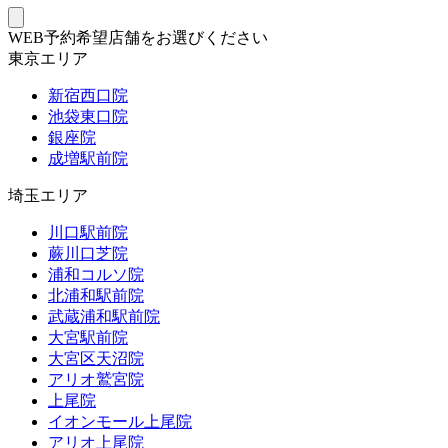
WEB予約希望店舗をお選びください
東京エリア
新宿西口院
池袋東口院
銀座院
成増駅前院
埼玉エリア
川口駅前院
蕨川口芝院
浦和コルソ院
北浦和駅前院
武蔵浦和駅前院
大宮駅前院
大宮区天沼院
アリオ鷲宮院
上尾院
イオンモール上尾院
アリオ上尾院