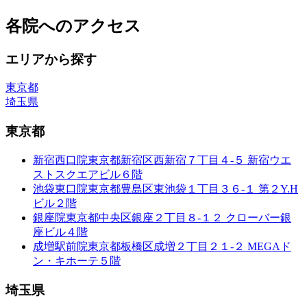
各院へのアクセス
エリアから探す
東京都
埼玉県
東京都
新宿西口院
東京都新宿区西新宿７丁目４-５ 新宿ウエ
ストスクエアビル６階
池袋東口院
東京都豊島区東池袋１丁目３６-１ 第２Y.H
ビル２階
銀座院
東京都中央区銀座２丁目８-１２ クローバー銀
座ビル４階
成増駅前院
東京都板橋区成増２丁目２１-２ MEGAド
ン・キホーテ５階
埼玉県