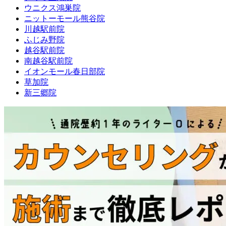
ウニクス鴻巣院
ニットーモール熊谷院
川越駅前院
ふじみ野院
越谷駅前院
南越谷駅前院
イオンモール春日部院
草加院
新三郷院