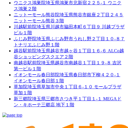
ウニクス鴻巣院
埼玉県鴻巣市北新宿２２５-１ ウニク
ス鴻巣２階
ニットーモール熊谷院
埼玉県熊谷市銀座２丁目２４５
ニットーモール熊谷３階
川越駅前院
埼玉県川越市脇田本町６丁目９ 川越プラザ
ビル１階
ふじみ野院
埼玉県ふじみ野市うれし野２丁目１０-８７
トナリエふじみ野１階
越谷駅前院
埼玉県越谷市越ヶ谷１丁目１６-６ ALCo越
谷ショッピングスクエア２階
南越谷駅前院
埼玉県越谷市南越谷１丁目１９-８ 吉沢
第一ビル１階
イオンモール春日部院
埼玉県春日部市下柳４２０-１
イオンモール春日部１階
草加院
埼玉県草加市中央１丁目６-１０ モールプラザ
草加１階
新三郷院
埼玉県三郷市さつき平１丁目１-１ MEGAド
ン・キホーテ三郷店 地下１階