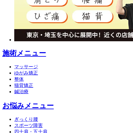
施術メニュー
マッサージ
ゆがみ矯正
整体
猫背矯正
鍼治療
お悩みメニュー
ぎっくり腰
スポーツ障害
四十肩・五十肩