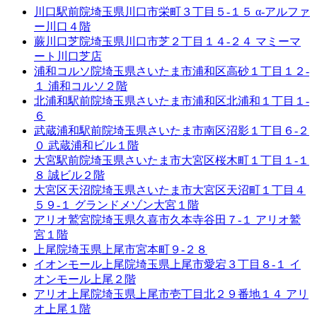
川口駅前院
埼玉県川口市栄町３丁目５-１５ α-アルファ
ー川口４階
蕨川口芝院
埼玉県川口市芝２丁目１４-２４ マミーマ
ート川口芝店
浦和コルソ院
埼玉県さいたま市浦和区高砂１丁目１２-
１ 浦和コルソ２階
北浦和駅前院
埼玉県さいたま市浦和区北浦和１丁目１-
６
武蔵浦和駅前院
埼玉県さいたま市南区沼影１丁目６-２
０ 武蔵浦和ビル１階
大宮駅前院
埼玉県さいたま市大宮区桜木町１丁目１-１
８ 誠ビル２階
大宮区天沼院
埼玉県さいたま市大宮区天沼町１丁目４
５９-１ グランドメゾン大宮１階
アリオ鷲宮院
埼玉県久喜市久本寺谷田７-１ アリオ鷲
宮１階
上尾院
埼玉県上尾市宮本町９-２８
イオンモール上尾院
埼玉県上尾市愛宕３丁目８-１ イ
オンモール上尾２階
アリオ上尾院
埼玉県上尾市壱丁目北２９番地１４ アリ
オ上尾１階