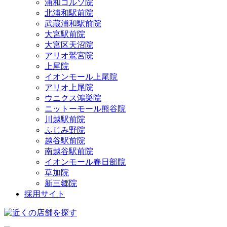
浦和コルソ院
北浦和駅前院
武蔵浦和駅前院
大宮駅前院
大宮区天沼院
アリオ鷲宮院
上尾院
イオンモール上尾院
アリオ上尾院
ウニクス鴻巣院
ニットーモール熊谷院
川越駅前院
ふじみ野院
越谷駅前院
南越谷駅前院
イオンモール春日部院
草加院
新三郷院
採用サイト