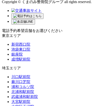
Copyright © くまのみ整骨院グループ all rights reserved.
電話予約希望店舗をお選びください
東京エリア
新宿西口院
池袋東口院
銀座院
成増駅前院
埼玉エリア
川口駅前院
蕨川口芝院
浦和コルソ院
北浦和駅前院
武蔵浦和駅前院
大宮駅前院