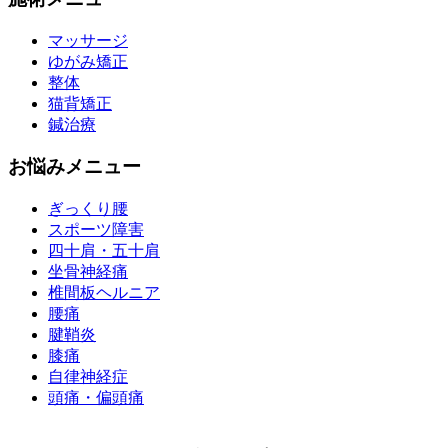
マッサージ
ゆがみ矯正
整体
猫背矯正
鍼治療
お悩みメニュー
ぎっくり腰
スポーツ障害
四十肩・五十肩
坐骨神経痛
椎間板ヘルニア
腰痛
腱鞘炎
膝痛
自律神経症
頭痛・偏頭痛
運営会社 株式会社くまのみ