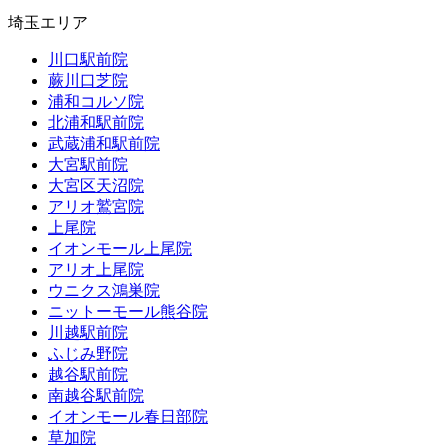
埼玉エリア
川口駅前院
蕨川口芝院
浦和コルソ院
北浦和駅前院
武蔵浦和駅前院
大宮駅前院
大宮区天沼院
アリオ鷲宮院
上尾院
イオンモール上尾院
アリオ上尾院
ウニクス鴻巣院
ニットーモール熊谷院
川越駅前院
ふじみ野院
越谷駅前院
南越谷駅前院
イオンモール春日部院
草加院