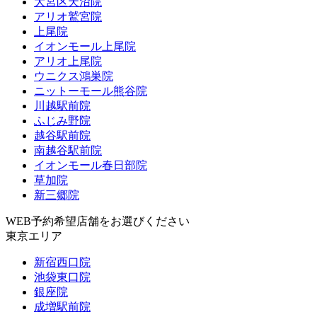
大宮区天沼院
アリオ鷲宮院
上尾院
イオンモール上尾院
アリオ上尾院
ウニクス鴻巣院
ニットーモール熊谷院
川越駅前院
ふじみ野院
越谷駅前院
南越谷駅前院
イオンモール春日部院
草加院
新三郷院
WEB予約希望店舗をお選びください
東京エリア
新宿西口院
池袋東口院
銀座院
成増駅前院