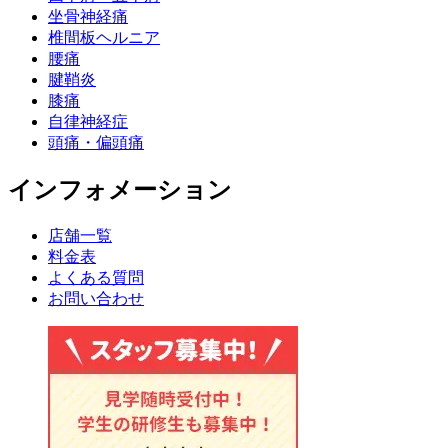
坐骨神経痛
椎間板ヘルニア
腰痛
腱鞘炎
膝痛
自律神経症
頭痛・偏頭痛
インフォメーション
店舗一覧
料金表
よくある質問
お問い合わせ