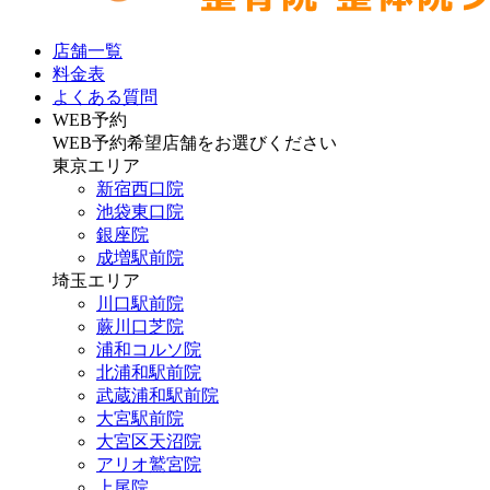
店舗一覧
料金表
よくある質問
WEB予約
WEB予約希望店舗をお選びください
東京エリア
新宿西口院
池袋東口院
銀座院
成増駅前院
埼玉エリア
川口駅前院
蕨川口芝院
浦和コルソ院
北浦和駅前院
武蔵浦和駅前院
大宮駅前院
大宮区天沼院
アリオ鷲宮院
上尾院