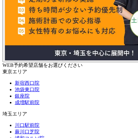
WEB予約希望店舗をお選びください
東京エリア
新宿西口院
池袋東口院
銀座院
成増駅前院
埼玉エリア
川口駅前院
蕨川口芝院