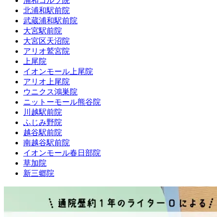
浦和コルソ院
北浦和駅前院
武蔵浦和駅前院
大宮駅前院
大宮区天沼院
アリオ鷲宮院
上尾院
イオンモール上尾院
アリオ上尾院
ウニクス鴻巣院
ニットーモール熊谷院
川越駅前院
ふじみ野院
越谷駅前院
南越谷駅前院
イオンモール春日部院
草加院
新三郷院