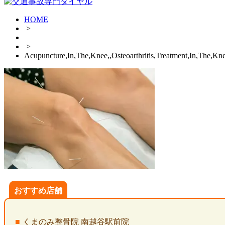
HOME
>
>
Acupuncture,In,The,Knee,,Osteoarthritis,Treatment,In,The,Kn
おすすめ店舗
くまのみ整骨院 南越谷駅前院