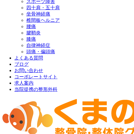
スポーツ障害
四十肩・五十肩
坐骨神経痛
椎間板ヘルニア
腰痛
腱鞘炎
膝痛
自律神経症
頭痛・偏頭痛
よくある質問
ブログ
お問い合わせ
コーポレートサイト
求人案内
当院提携の整形外科