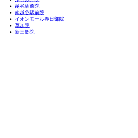
越谷駅前院
南越谷駅前院
イオンモール春日部院
草加院
新三郷院