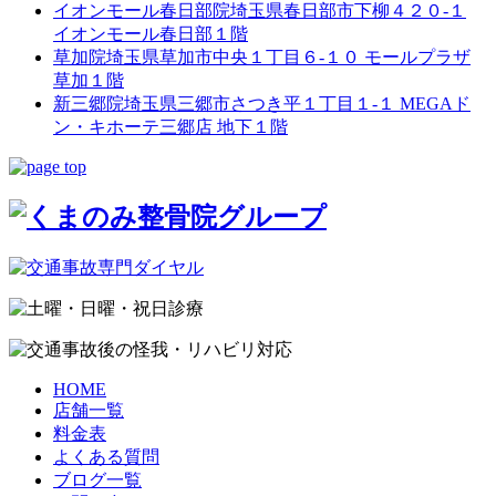
イオンモール春日部院
埼玉県春日部市下柳４２０-１
イオンモール春日部１階
草加院
埼玉県草加市中央１丁目６-１０ モールプラザ
草加１階
新三郷院
埼玉県三郷市さつき平１丁目１-１ MEGAド
ン・キホーテ三郷店 地下１階
HOME
店舗一覧
料金表
よくある質問
ブログ一覧