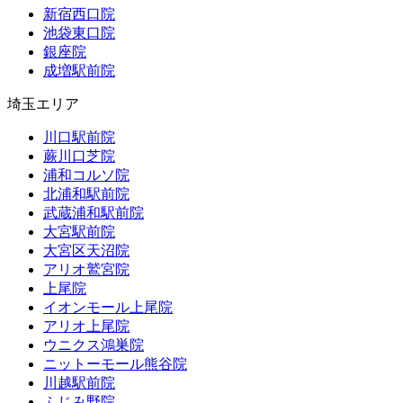
新宿西口院
池袋東口院
銀座院
成増駅前院
埼玉エリア
川口駅前院
蕨川口芝院
浦和コルソ院
北浦和駅前院
武蔵浦和駅前院
大宮駅前院
大宮区天沼院
アリオ鷲宮院
上尾院
イオンモール上尾院
アリオ上尾院
ウニクス鴻巣院
ニットーモール熊谷院
川越駅前院
ふじみ野院