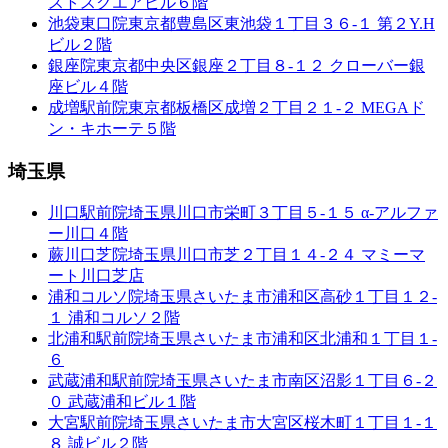
ストスクエアビル６階
池袋東口院
東京都豊島区東池袋１丁目３６-１ 第２Y.H
ビル２階
銀座院
東京都中央区銀座２丁目８-１２ クローバー銀
座ビル４階
成増駅前院
東京都板橋区成増２丁目２１-２ MEGAド
ン・キホーテ５階
埼玉県
川口駅前院
埼玉県川口市栄町３丁目５-１５ α-アルファ
ー川口４階
蕨川口芝院
埼玉県川口市芝２丁目１４-２４ マミーマ
ート川口芝店
浦和コルソ院
埼玉県さいたま市浦和区高砂１丁目１２-
１ 浦和コルソ２階
北浦和駅前院
埼玉県さいたま市浦和区北浦和１丁目１-
６
武蔵浦和駅前院
埼玉県さいたま市南区沼影１丁目６-２
０ 武蔵浦和ビル１階
大宮駅前院
埼玉県さいたま市大宮区桜木町１丁目１-１
８ 誠ビル２階