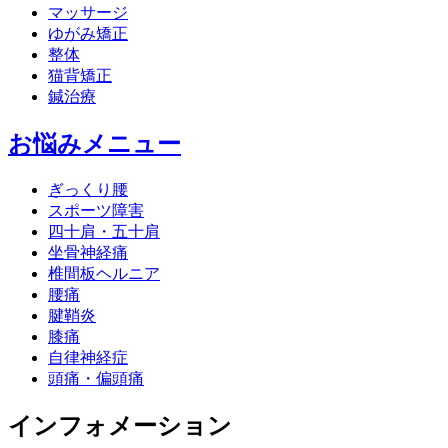
マッサージ
ゆがみ矯正
整体
猫背矯正
鍼治療
お悩みメニュー
ぎっくり腰
スポーツ障害
四十肩・五十肩
坐骨神経痛
椎間板ヘルニア
腰痛
腱鞘炎
膝痛
自律神経症
頭痛・偏頭痛
インフォメーション