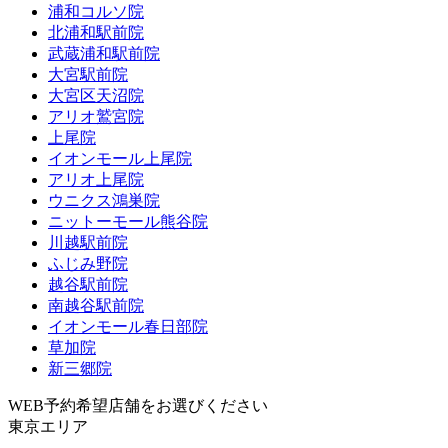
浦和コルソ院
北浦和駅前院
武蔵浦和駅前院
大宮駅前院
大宮区天沼院
アリオ鷲宮院
上尾院
イオンモール上尾院
アリオ上尾院
ウニクス鴻巣院
ニットーモール熊谷院
川越駅前院
ふじみ野院
越谷駅前院
南越谷駅前院
イオンモール春日部院
草加院
新三郷院
WEB予約希望店舗をお選びください
東京エリア