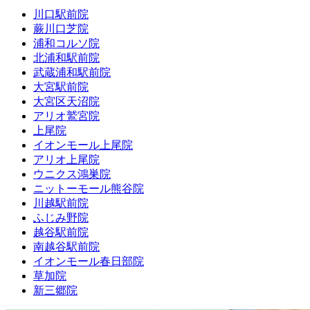
川口駅前院
蕨川口芝院
浦和コルソ院
北浦和駅前院
武蔵浦和駅前院
大宮駅前院
大宮区天沼院
アリオ鷲宮院
上尾院
イオンモール上尾院
アリオ上尾院
ウニクス鴻巣院
ニットーモール熊谷院
川越駅前院
ふじみ野院
越谷駅前院
南越谷駅前院
イオンモール春日部院
草加院
新三郷院