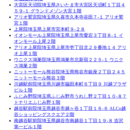
大宮区天沼院
埼玉県さいたま市大宮区天沼町１丁目４
５９-１ グランドメゾン大宮１階
アリオ鷲宮院
埼玉県久喜市久本寺谷田７-１ アリオ鷲
宮１階
上尾院
埼玉県上尾市宮本町９-２８
イオンモール上尾院
埼玉県上尾市愛宕３丁目８-１ イ
オンモール上尾２階
アリオ上尾院
埼玉県上尾市壱丁目北２９番地１４ アリ
オ上尾１階
ウニクス鴻巣院
埼玉県鴻巣市北新宿２２５-１ ウニク
ス鴻巣２階
ニットーモール熊谷院
埼玉県熊谷市銀座２丁目２４５
ニットーモール熊谷３階
川越駅前院
埼玉県川越市脇田本町６丁目９ 川越プラザ
ビル１階
ふじみ野院
埼玉県ふじみ野市うれし野２丁目１０-８７
トナリエふじみ野１階
越谷駅前院
埼玉県越谷市越ヶ谷１丁目１６-６ ALCo越
谷ショッピングスクエア２階
南越谷駅前院
埼玉県越谷市南越谷１丁目１９-８ 吉沢
第一ビル１階