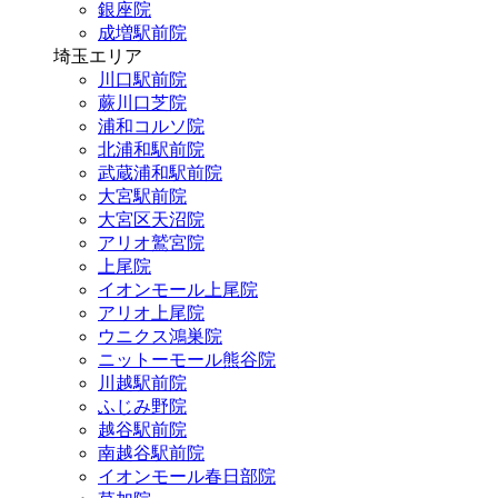
銀座院
成増駅前院
埼玉エリア
川口駅前院
蕨川口芝院
浦和コルソ院
北浦和駅前院
武蔵浦和駅前院
大宮駅前院
大宮区天沼院
アリオ鷲宮院
上尾院
イオンモール上尾院
アリオ上尾院
ウニクス鴻巣院
ニットーモール熊谷院
川越駅前院
ふじみ野院
越谷駅前院
南越谷駅前院
イオンモール春日部院