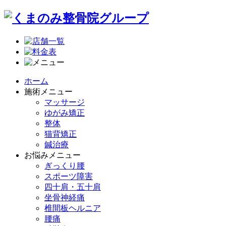
ホーム
施術メニュー
マッサージ
ゆがみ矯正
整体
猫背矯正
鍼治療
お悩みメニュー
ぎっくり腰
スポーツ障害
四十肩・五十肩
坐骨神経痛
椎間板ヘルニア
腰痛