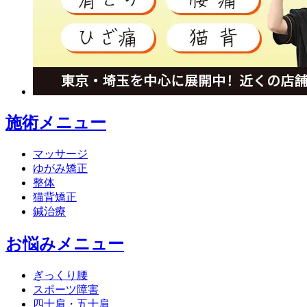
施術メニュー
マッサージ
ゆがみ矯正
整体
猫背矯正
鍼治療
お悩みメニュー
ぎっくり腰
スポーツ障害
四十肩・五十肩