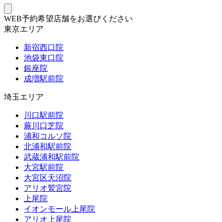
WEB予約希望店舗をお選びください
東京エリア
新宿西口院
池袋東口院
銀座院
成増駅前院
埼玉エリア
川口駅前院
蕨川口芝院
浦和コルソ院
北浦和駅前院
武蔵浦和駅前院
大宮駅前院
大宮区天沼院
アリオ鷲宮院
上尾院
イオンモール上尾院
アリオ上尾院