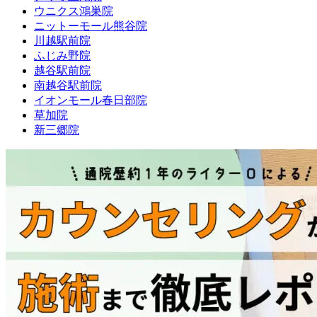
ウニクス鴻巣院
ニットーモール熊谷院
川越駅前院
ふじみ野院
越谷駅前院
南越谷駅前院
イオンモール春日部院
草加院
新三郷院