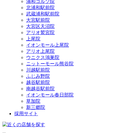
浦和コルソ院
北浦和駅前院
武蔵浦和駅前院
大宮駅前院
大宮区天沼院
アリオ鷲宮院
上尾院
イオンモール上尾院
アリオ上尾院
ウニクス鴻巣院
ニットーモール熊谷院
川越駅前院
ふじみ野院
越谷駅前院
南越谷駅前院
イオンモール春日部院
草加院
新三郷院
採用サイト