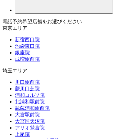
電話予約希望店舗をお選びください
東京エリア
新宿西口院
池袋東口院
銀座院
成増駅前院
埼玉エリア
川口駅前院
蕨川口芝院
浦和コルソ院
北浦和駅前院
武蔵浦和駅前院
大宮駅前院
大宮区天沼院
アリオ鷲宮院
上尾院