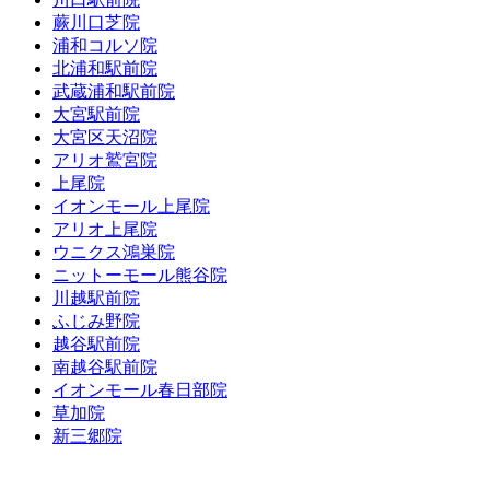
蕨川口芝院
浦和コルソ院
北浦和駅前院
武蔵浦和駅前院
大宮駅前院
大宮区天沼院
アリオ鷲宮院
上尾院
イオンモール上尾院
アリオ上尾院
ウニクス鴻巣院
ニットーモール熊谷院
川越駅前院
ふじみ野院
越谷駅前院
南越谷駅前院
イオンモール春日部院
草加院
新三郷院