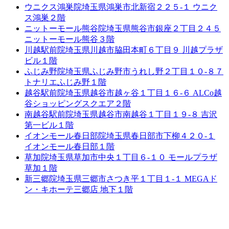
ウニクス鴻巣院
埼玉県鴻巣市北新宿２２５-１ ウニク
ス鴻巣２階
ニットーモール熊谷院
埼玉県熊谷市銀座２丁目２４５
ニットーモール熊谷３階
川越駅前院
埼玉県川越市脇田本町６丁目９ 川越プラザ
ビル１階
ふじみ野院
埼玉県ふじみ野市うれし野２丁目１０-８７
トナリエふじみ野１階
越谷駅前院
埼玉県越谷市越ヶ谷１丁目１６-６ ALCo越
谷ショッピングスクエア２階
南越谷駅前院
埼玉県越谷市南越谷１丁目１９-８ 吉沢
第一ビル１階
イオンモール春日部院
埼玉県春日部市下柳４２０-１
イオンモール春日部１階
草加院
埼玉県草加市中央１丁目６-１０ モールプラザ
草加１階
新三郷院
埼玉県三郷市さつき平１丁目１-１ MEGAド
ン・キホーテ三郷店 地下１階