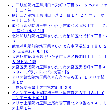
川口駅前院
埼玉県川口市栄町３丁目５-１５ α-アルファ
ー川口４階
蕨川口芝院
埼玉県川口市芝２丁目１４-２４ マミーマ
ート川口芝店
浦和コルソ院
埼玉県さいたま市浦和区高砂１丁目１２-
１ 浦和コルソ２階
北浦和駅前院
埼玉県さいたま市浦和区北浦和１丁目１-
６
武蔵浦和駅前院
埼玉県さいたま市南区沼影１丁目６-２
０ 武蔵浦和ビル１階
大宮駅前院
埼玉県さいたま市大宮区桜木町１丁目１-１
８ 誠ビル２階
大宮区天沼院
埼玉県さいたま市大宮区天沼町１丁目４
５９-１ グランドメゾン大宮１階
アリオ鷲宮院
埼玉県久喜市久本寺谷田７-１ アリオ鷲
宮１階
上尾院
埼玉県上尾市宮本町９-２８
イオンモール上尾院
埼玉県上尾市愛宕３丁目８-１ イ
オンモール上尾２階
アリオ上尾院
埼玉県上尾市壱丁目北２９番地１４ アリ
オ上尾１階