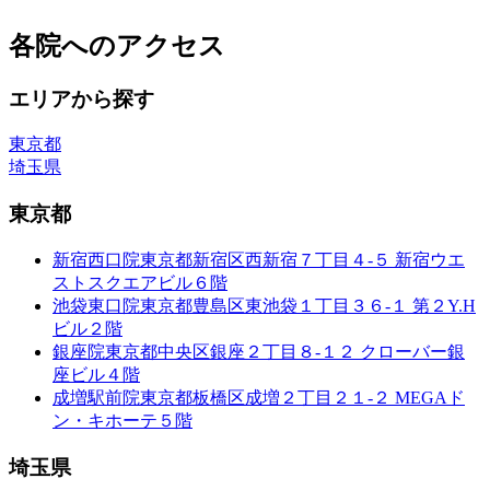
各院へのアクセス
エリアから探す
東京都
埼玉県
東京都
新宿西口院
東京都新宿区西新宿７丁目４-５ 新宿ウエ
ストスクエアビル６階
池袋東口院
東京都豊島区東池袋１丁目３６-１ 第２Y.H
ビル２階
銀座院
東京都中央区銀座２丁目８-１２ クローバー銀
座ビル４階
成増駅前院
東京都板橋区成増２丁目２１-２ MEGAド
ン・キホーテ５階
埼玉県