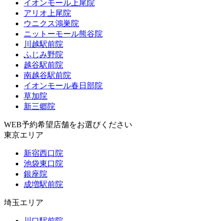
イオンモール上尾院
アリオ上尾院
ウニクス鴻巣院
ニットーモール熊谷院
川越駅前院
ふじみ野院
越谷駅前院
南越谷駅前院
イオンモール春日部院
草加院
新三郷院
WEB予約希望店舗をお選びください
東京エリア
新宿西口院
池袋東口院
銀座院
成増駅前院
埼玉エリア
川口駅前院