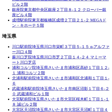
ビル２階
銀座院
東京都中央区銀座２丁目８-１２ クローバー銀
座ビル４階
成増駅前院
東京都板橋区成増２丁目２１-２ MEGAド
ン・キホーテ５階
埼玉県
川口駅前院
埼玉県川口市栄町３丁目５-１５ α-アルファ
ー川口４階
蕨川口芝院
埼玉県川口市芝２丁目１４-２４ マミーマ
ート川口芝店
浦和コルソ院
埼玉県さいたま市浦和区高砂１丁目１２-
１ 浦和コルソ２階
北浦和駅前院
埼玉県さいたま市浦和区北浦和１丁目１-
６
武蔵浦和駅前院
埼玉県さいたま市南区沼影１丁目６-２
０ 武蔵浦和ビル１階
大宮駅前院
埼玉県さいたま市大宮区桜木町１丁目１-１
８ 誠ビル２階
大宮区天沼院
埼玉県さいたま市大宮区天沼町１丁目４