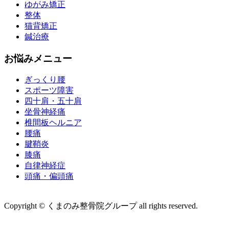
ゆがみ矯正
整体
猫背矯正
鍼治療
お悩みメニュー
ぎっくり腰
スポーツ障害
四十肩・五十肩
坐骨神経痛
椎間板ヘルニア
腰痛
腱鞘炎
膝痛
自律神経症
頭痛・偏頭痛
運営会社 株式会社くまのみ
Copyright © くまのみ整骨院グループ all rights reserved.