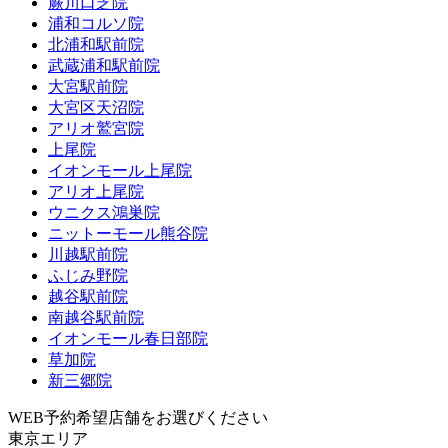
蕨川口芝院
浦和コルソ院
北浦和駅前院
武蔵浦和駅前院
大宮駅前院
大宮区天沼院
アリオ鷲宮院
上尾院
イオンモール上尾院
アリオ上尾院
ウニクス鴻巣院
ニットーモール熊谷院
川越駅前院
ふじみ野院
越谷駅前院
南越谷駅前院
イオンモール春日部院
草加院
新三郷院
WEB予約希望店舗をお選びください
東京エリア