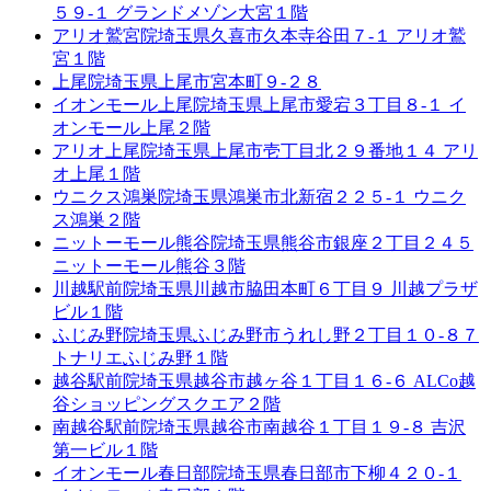
５９-１ グランドメゾン大宮１階
アリオ鷲宮院
埼玉県久喜市久本寺谷田７-１ アリオ鷲
宮１階
上尾院
埼玉県上尾市宮本町９-２８
イオンモール上尾院
埼玉県上尾市愛宕３丁目８-１ イ
オンモール上尾２階
アリオ上尾院
埼玉県上尾市壱丁目北２９番地１４ アリ
オ上尾１階
ウニクス鴻巣院
埼玉県鴻巣市北新宿２２５-１ ウニク
ス鴻巣２階
ニットーモール熊谷院
埼玉県熊谷市銀座２丁目２４５
ニットーモール熊谷３階
川越駅前院
埼玉県川越市脇田本町６丁目９ 川越プラザ
ビル１階
ふじみ野院
埼玉県ふじみ野市うれし野２丁目１０-８７
トナリエふじみ野１階
越谷駅前院
埼玉県越谷市越ヶ谷１丁目１６-６ ALCo越
谷ショッピングスクエア２階
南越谷駅前院
埼玉県越谷市南越谷１丁目１９-８ 吉沢
第一ビル１階
イオンモール春日部院
埼玉県春日部市下柳４２０-１