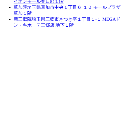
イオンモール春日部１階
草加院
埼玉県草加市中央１丁目６-１０ モールプラザ
草加１階
新三郷院
埼玉県三郷市さつき平１丁目１-１ MEGAド
ン・キホーテ三郷店 地下１階