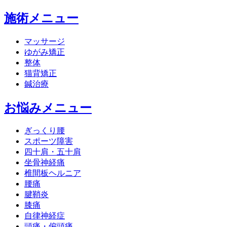
施術メニュー
マッサージ
ゆがみ矯正
整体
猫背矯正
鍼治療
お悩みメニュー
ぎっくり腰
スポーツ障害
四十肩・五十肩
坐骨神経痛
椎間板ヘルニア
腰痛
腱鞘炎
膝痛
自律神経症
頭痛・偏頭痛