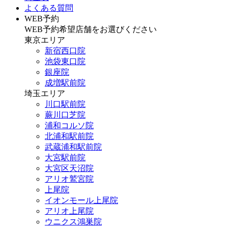
よくある質問
WEB予約
WEB予約希望店舗をお選びください
東京エリア
新宿西口院
池袋東口院
銀座院
成増駅前院
埼玉エリア
川口駅前院
蕨川口芝院
浦和コルソ院
北浦和駅前院
武蔵浦和駅前院
大宮駅前院
大宮区天沼院
アリオ鷲宮院
上尾院
イオンモール上尾院
アリオ上尾院
ウニクス鴻巣院