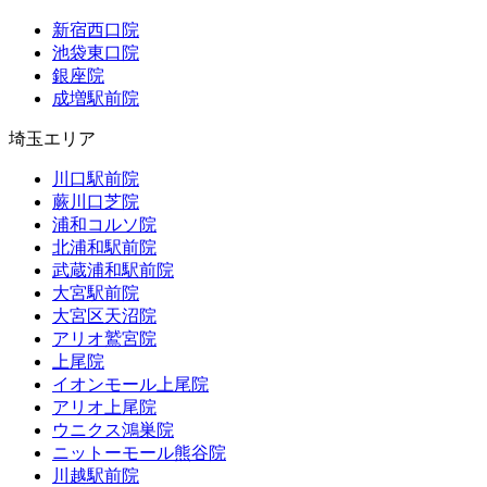
新宿西口院
池袋東口院
銀座院
成増駅前院
埼玉エリア
川口駅前院
蕨川口芝院
浦和コルソ院
北浦和駅前院
武蔵浦和駅前院
大宮駅前院
大宮区天沼院
アリオ鷲宮院
上尾院
イオンモール上尾院
アリオ上尾院
ウニクス鴻巣院
ニットーモール熊谷院
川越駅前院