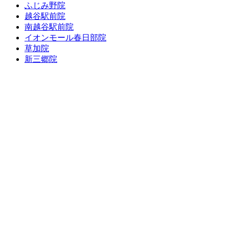
ふじみ野院
越谷駅前院
南越谷駅前院
イオンモール春日部院
草加院
新三郷院