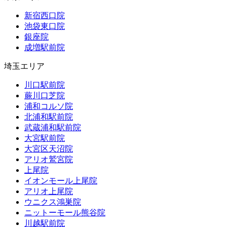
新宿西口院
池袋東口院
銀座院
成増駅前院
埼玉エリア
川口駅前院
蕨川口芝院
浦和コルソ院
北浦和駅前院
武蔵浦和駅前院
大宮駅前院
大宮区天沼院
アリオ鷲宮院
上尾院
イオンモール上尾院
アリオ上尾院
ウニクス鴻巣院
ニットーモール熊谷院
川越駅前院