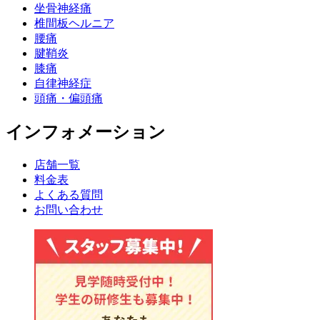
坐骨神経痛
椎間板ヘルニア
腰痛
腱鞘炎
膝痛
自律神経症
頭痛・偏頭痛
インフォメーション
店舗一覧
料金表
よくある質問
お問い合わせ