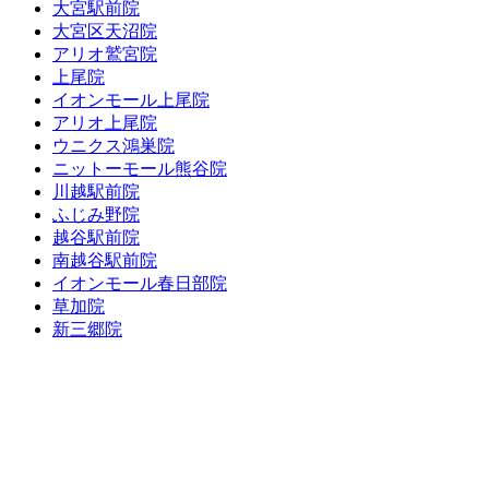
大宮駅前院
大宮区天沼院
アリオ鷲宮院
上尾院
イオンモール上尾院
アリオ上尾院
ウニクス鴻巣院
ニットーモール熊谷院
川越駅前院
ふじみ野院
越谷駅前院
南越谷駅前院
イオンモール春日部院
草加院
新三郷院