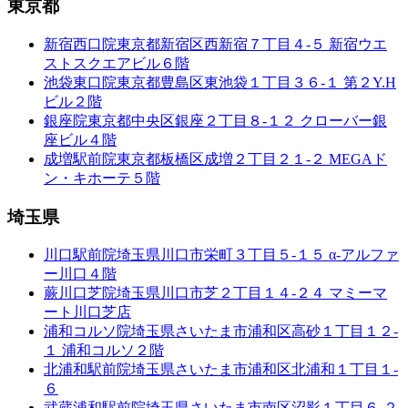
東京都
新宿西口院
東京都新宿区西新宿７丁目４-５ 新宿ウエ
ストスクエアビル６階
池袋東口院
東京都豊島区東池袋１丁目３６-１ 第２Y.H
ビル２階
銀座院
東京都中央区銀座２丁目８-１２ クローバー銀
座ビル４階
成増駅前院
東京都板橋区成増２丁目２１-２ MEGAド
ン・キホーテ５階
埼玉県
川口駅前院
埼玉県川口市栄町３丁目５-１５ α-アルファ
ー川口４階
蕨川口芝院
埼玉県川口市芝２丁目１４-２４ マミーマ
ート川口芝店
浦和コルソ院
埼玉県さいたま市浦和区高砂１丁目１２-
１ 浦和コルソ２階
北浦和駅前院
埼玉県さいたま市浦和区北浦和１丁目１-
６
武蔵浦和駅前院
埼玉県さいたま市南区沼影１丁目６-２