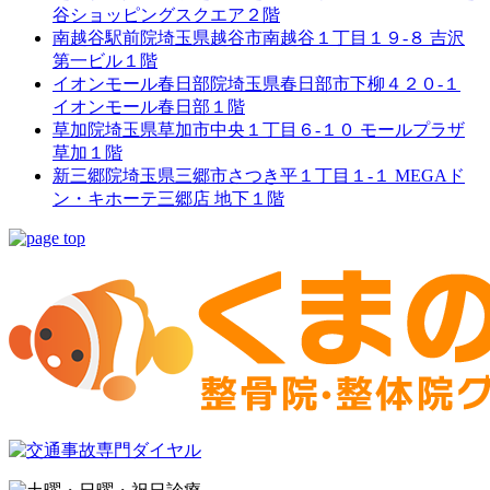
谷ショッピングスクエア２階
南越谷駅前院
埼玉県越谷市南越谷１丁目１９-８ 吉沢
第一ビル１階
イオンモール春日部院
埼玉県春日部市下柳４２０-１
イオンモール春日部１階
草加院
埼玉県草加市中央１丁目６-１０ モールプラザ
草加１階
新三郷院
埼玉県三郷市さつき平１丁目１-１ MEGAド
ン・キホーテ三郷店 地下１階