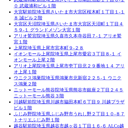
０ 武蔵浦和ビル１階
大宮駅前院
埼玉県さいたま市大宮区桜木町１丁目１-１
８ 誠ビル２階
大宮区天沼院
埼玉県さいたま市大宮区天沼町１丁目４
５９-１ グランドメゾン大宮１階
アリオ鷲宮院
埼玉県久喜市久本寺谷田７-１ アリオ鷲
宮１階
上尾院
埼玉県上尾市宮本町９-２８
イオンモール上尾院
埼玉県上尾市愛宕３丁目８-１ イ
オンモール上尾２階
アリオ上尾院
埼玉県上尾市壱丁目北２９番地１４ アリ
オ上尾１階
ウニクス鴻巣院
埼玉県鴻巣市北新宿２２５-１ ウニク
ス鴻巣２階
ニットーモール熊谷院
埼玉県熊谷市銀座２丁目２４５
ニットーモール熊谷３階
川越駅前院
埼玉県川越市脇田本町６丁目９ 川越プラザ
ビル１階
ふじみ野院
埼玉県ふじみ野市うれし野２丁目１０-８７
トナリエふじみ野１階
越谷駅前院
埼玉県越谷市越ヶ谷１丁目１６-６ ALCo越