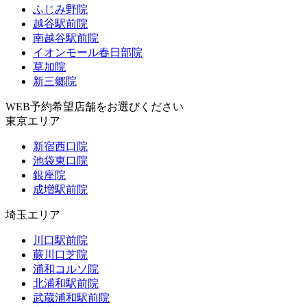
ふじみ野院
越谷駅前院
南越谷駅前院
イオンモール春日部院
草加院
新三郷院
WEB予約希望店舗をお選びください
東京エリア
新宿西口院
池袋東口院
銀座院
成増駅前院
埼玉エリア
川口駅前院
蕨川口芝院
浦和コルソ院
北浦和駅前院
武蔵浦和駅前院