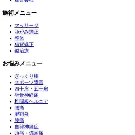
施術メニュー
マッサージ
ゆがみ矯正
整体
猫背矯正
鍼治療
お悩みメニュー
ぎっくり腰
スポーツ障害
四十肩・五十肩
坐骨神経痛
椎間板ヘルニア
腰痛
腱鞘炎
膝痛
自律神経症
頭痛・偏頭痛