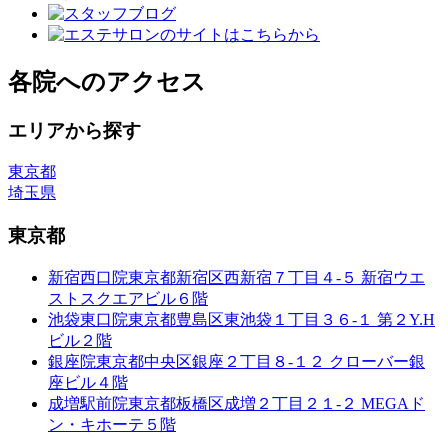
各院へのアクセス
エリアから探す
東京都
埼玉県
東京都
新宿西口院
東京都新宿区西新宿７丁目４-５ 新宿ウエ
ストスクエアビル６階
池袋東口院
東京都豊島区東池袋１丁目３６-１ 第２Y.H
ビル２階
銀座院
東京都中央区銀座２丁目８-１２ クローバー銀
座ビル４階
成増駅前院
東京都板橋区成増２丁目２１-２ MEGAド
ン・キホーテ５階