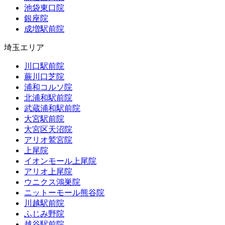
池袋東口院
銀座院
成増駅前院
埼玉エリア
川口駅前院
蕨川口芝院
浦和コルソ院
北浦和駅前院
武蔵浦和駅前院
大宮駅前院
大宮区天沼院
アリオ鷲宮院
上尾院
イオンモール上尾院
アリオ上尾院
ウニクス鴻巣院
ニットーモール熊谷院
川越駅前院
ふじみ野院
越谷駅前院