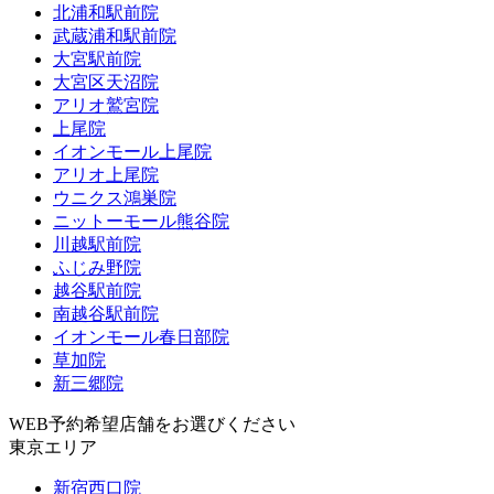
北浦和駅前院
武蔵浦和駅前院
大宮駅前院
大宮区天沼院
アリオ鷲宮院
上尾院
イオンモール上尾院
アリオ上尾院
ウニクス鴻巣院
ニットーモール熊谷院
川越駅前院
ふじみ野院
越谷駅前院
南越谷駅前院
イオンモール春日部院
草加院
新三郷院
WEB予約希望店舗をお選びください
東京エリア
新宿西口院