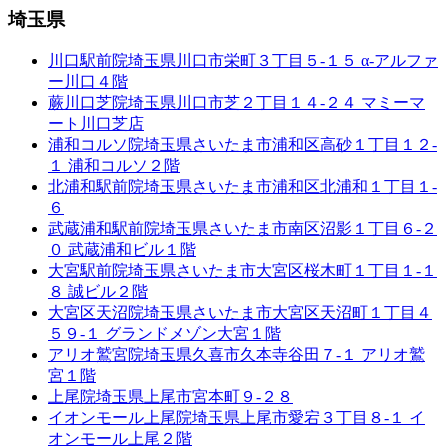
埼玉県
川口駅前院
埼玉県川口市栄町３丁目５-１５ α-アルファ
ー川口４階
蕨川口芝院
埼玉県川口市芝２丁目１４-２４ マミーマ
ート川口芝店
浦和コルソ院
埼玉県さいたま市浦和区高砂１丁目１２-
１ 浦和コルソ２階
北浦和駅前院
埼玉県さいたま市浦和区北浦和１丁目１-
６
武蔵浦和駅前院
埼玉県さいたま市南区沼影１丁目６-２
０ 武蔵浦和ビル１階
大宮駅前院
埼玉県さいたま市大宮区桜木町１丁目１-１
８ 誠ビル２階
大宮区天沼院
埼玉県さいたま市大宮区天沼町１丁目４
５９-１ グランドメゾン大宮１階
アリオ鷲宮院
埼玉県久喜市久本寺谷田７-１ アリオ鷲
宮１階
上尾院
埼玉県上尾市宮本町９-２８
イオンモール上尾院
埼玉県上尾市愛宕３丁目８-１ イ
オンモール上尾２階