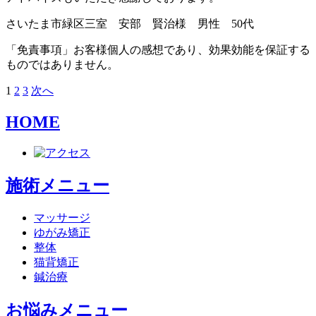
さいたま市緑区三室 安部 賢治様 男性 50代
「免責事項」お客様個人の感想であり、効果効能を保証する
ものではありません。
1
2
3
次へ
投
稿
HOME
の
ペ
ー
施術メニュー
ジ
マッサージ
送
ゆがみ矯正
整体
り
猫背矯正
鍼治療
お悩みメニュー