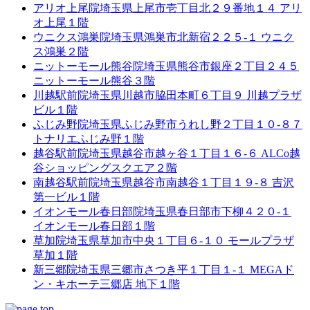
アリオ上尾院
埼玉県上尾市壱丁目北２９番地１４ アリ
オ上尾１階
ウニクス鴻巣院
埼玉県鴻巣市北新宿２２５-１ ウニク
ス鴻巣２階
ニットーモール熊谷院
埼玉県熊谷市銀座２丁目２４５
ニットーモール熊谷３階
川越駅前院
埼玉県川越市脇田本町６丁目９ 川越プラザ
ビル１階
ふじみ野院
埼玉県ふじみ野市うれし野２丁目１０-８７
トナリエふじみ野１階
越谷駅前院
埼玉県越谷市越ヶ谷１丁目１６-６ ALCo越
谷ショッピングスクエア２階
南越谷駅前院
埼玉県越谷市南越谷１丁目１９-８ 吉沢
第一ビル１階
イオンモール春日部院
埼玉県春日部市下柳４２０-１
イオンモール春日部１階
草加院
埼玉県草加市中央１丁目６-１０ モールプラザ
草加１階
新三郷院
埼玉県三郷市さつき平１丁目１-１ MEGAド
ン・キホーテ三郷店 地下１階