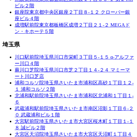
ビル２階
銀座院
東京都中央区銀座２丁目８-１２ クローバー銀
座ビル４階
成増駅前院
東京都板橋区成増２丁目２１-２ MEGAド
ン・キホーテ５階
埼玉県
川口駅前院
埼玉県川口市栄町３丁目５-１５ α-アルファ
ー川口４階
蕨川口芝院
埼玉県川口市芝２丁目１４-２４ マミーマ
ート川口芝店
浦和コルソ院
埼玉県さいたま市浦和区高砂１丁目１２-
１ 浦和コルソ２階
北浦和駅前院
埼玉県さいたま市浦和区北浦和１丁目１-
６
武蔵浦和駅前院
埼玉県さいたま市南区沼影１丁目６-２
０ 武蔵浦和ビル１階
大宮駅前院
埼玉県さいたま市大宮区桜木町１丁目１-１
８ 誠ビル２階
大宮区天沼院
埼玉県さいたま市大宮区天沼町１丁目４