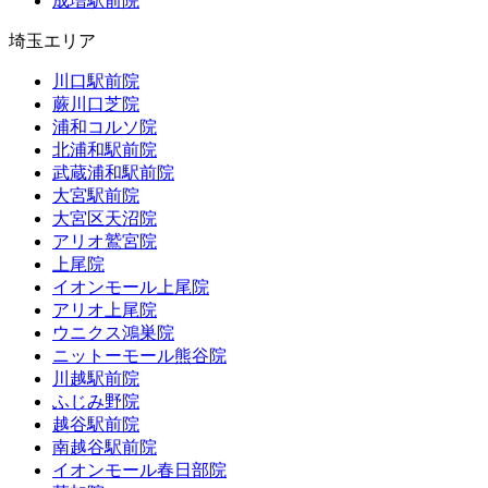
成増駅前院
埼玉エリア
川口駅前院
蕨川口芝院
浦和コルソ院
北浦和駅前院
武蔵浦和駅前院
大宮駅前院
大宮区天沼院
アリオ鷲宮院
上尾院
イオンモール上尾院
アリオ上尾院
ウニクス鴻巣院
ニットーモール熊谷院
川越駅前院
ふじみ野院
越谷駅前院
南越谷駅前院
イオンモール春日部院