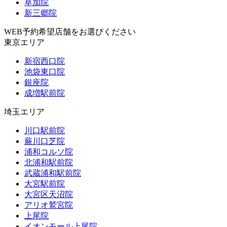
草加院
新三郷院
WEB予約希望店舗をお選びください
東京エリア
新宿西口院
池袋東口院
銀座院
成増駅前院
埼玉エリア
川口駅前院
蕨川口芝院
浦和コルソ院
北浦和駅前院
武蔵浦和駅前院
大宮駅前院
大宮区天沼院
アリオ鷲宮院
上尾院
イオンモール上尾院