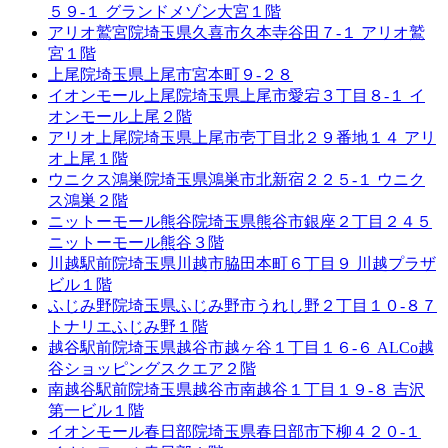
５９-１ グランドメゾン大宮１階
アリオ鷲宮院
埼玉県久喜市久本寺谷田７-１ アリオ鷲
宮１階
上尾院
埼玉県上尾市宮本町９-２８
イオンモール上尾院
埼玉県上尾市愛宕３丁目８-１ イ
オンモール上尾２階
アリオ上尾院
埼玉県上尾市壱丁目北２９番地１４ アリ
オ上尾１階
ウニクス鴻巣院
埼玉県鴻巣市北新宿２２５-１ ウニク
ス鴻巣２階
ニットーモール熊谷院
埼玉県熊谷市銀座２丁目２４５
ニットーモール熊谷３階
川越駅前院
埼玉県川越市脇田本町６丁目９ 川越プラザ
ビル１階
ふじみ野院
埼玉県ふじみ野市うれし野２丁目１０-８７
トナリエふじみ野１階
越谷駅前院
埼玉県越谷市越ヶ谷１丁目１６-６ ALCo越
谷ショッピングスクエア２階
南越谷駅前院
埼玉県越谷市南越谷１丁目１９-８ 吉沢
第一ビル１階
イオンモール春日部院
埼玉県春日部市下柳４２０-１