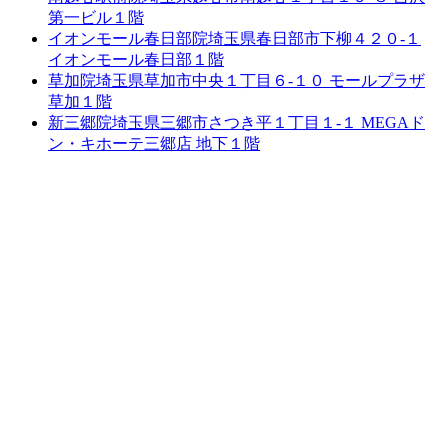
第一ビル１階
イオンモール春日部院
埼玉県春日部市下柳４２０-１
イオンモール春日部１階
草加院
埼玉県草加市中央１丁目６-１０ モールプラザ
草加１階
新三郷院
埼玉県三郷市さつき平１丁目１-１ MEGAド
ン・キホーテ三郷店 地下１階