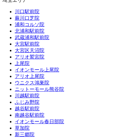
埼玉エリア
川口駅前院
蕨川口芝院
浦和コルソ院
北浦和駅前院
武蔵浦和駅前院
大宮駅前院
大宮区天沼院
アリオ鷲宮院
上尾院
イオンモール上尾院
アリオ上尾院
ウニクス鴻巣院
ニットーモール熊谷院
川越駅前院
ふじみ野院
越谷駅前院
南越谷駅前院
イオンモール春日部院
草加院
新三郷院