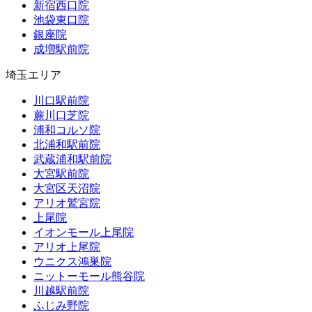
新宿西口院
池袋東口院
銀座院
成増駅前院
埼玉エリア
川口駅前院
蕨川口芝院
浦和コルソ院
北浦和駅前院
武蔵浦和駅前院
大宮駅前院
大宮区天沼院
アリオ鷲宮院
上尾院
イオンモール上尾院
アリオ上尾院
ウニクス鴻巣院
ニットーモール熊谷院
川越駅前院
ふじみ野院