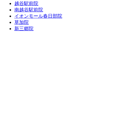
越谷駅前院
南越谷駅前院
イオンモール春日部院
草加院
新三郷院