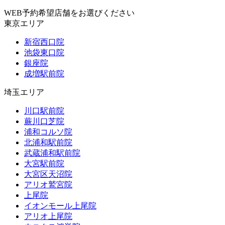
WEB予約希望店舗をお選びください
東京エリア
新宿西口院
池袋東口院
銀座院
成増駅前院
埼玉エリア
川口駅前院
蕨川口芝院
浦和コルソ院
北浦和駅前院
武蔵浦和駅前院
大宮駅前院
大宮区天沼院
アリオ鷲宮院
上尾院
イオンモール上尾院
アリオ上尾院