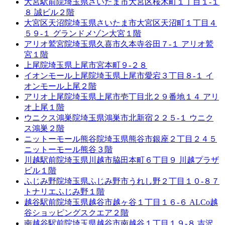
大宮駅前院
埼玉県さいたま市大宮区桜木町１丁目１-１
８ 誠ビル２階
大宮区天沼院
埼玉県さいたま市大宮区天沼町１丁目４
５９-１ グランドメゾン大宮１階
アリオ鷲宮院
埼玉県久喜市久本寺谷田７-１ アリオ鷲
宮１階
上尾院
埼玉県上尾市宮本町９-２８
イオンモール上尾院
埼玉県上尾市愛宕３丁目８-１ イ
オンモール上尾２階
アリオ上尾院
埼玉県上尾市壱丁目北２９番地１４ アリ
オ上尾１階
ウニクス鴻巣院
埼玉県鴻巣市北新宿２２５-１ ウニク
ス鴻巣２階
ニットーモール熊谷院
埼玉県熊谷市銀座２丁目２４５
ニットーモール熊谷３階
川越駅前院
埼玉県川越市脇田本町６丁目９ 川越プラザ
ビル１階
ふじみ野院
埼玉県ふじみ野市うれし野２丁目１０-８７
トナリエふじみ野１階
越谷駅前院
埼玉県越谷市越ヶ谷１丁目１６-６ ALCo越
谷ショッピングスクエア２階
南越谷駅前院
埼玉県越谷市南越谷１丁目１９-８ 吉沢