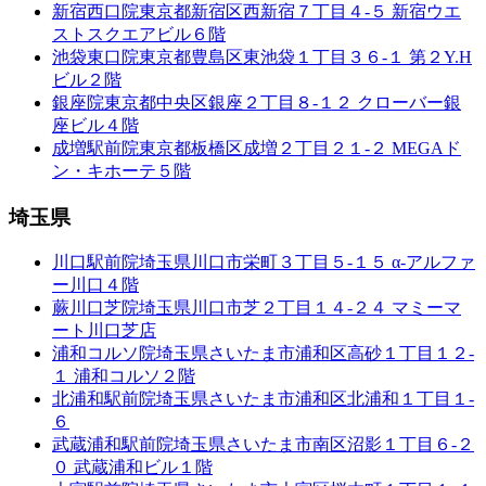
新宿西口院
東京都新宿区西新宿７丁目４-５ 新宿ウエ
ストスクエアビル６階
池袋東口院
東京都豊島区東池袋１丁目３６-１ 第２Y.H
ビル２階
銀座院
東京都中央区銀座２丁目８-１２ クローバー銀
座ビル４階
成増駅前院
東京都板橋区成増２丁目２１-２ MEGAド
ン・キホーテ５階
埼玉県
川口駅前院
埼玉県川口市栄町３丁目５-１５ α-アルファ
ー川口４階
蕨川口芝院
埼玉県川口市芝２丁目１４-２４ マミーマ
ート川口芝店
浦和コルソ院
埼玉県さいたま市浦和区高砂１丁目１２-
１ 浦和コルソ２階
北浦和駅前院
埼玉県さいたま市浦和区北浦和１丁目１-
６
武蔵浦和駅前院
埼玉県さいたま市南区沼影１丁目６-２
０ 武蔵浦和ビル１階