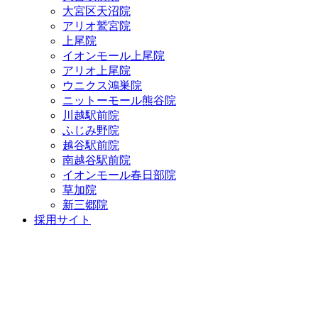
大宮区天沼院
アリオ鷲宮院
上尾院
イオンモール上尾院
アリオ上尾院
ウニクス鴻巣院
ニットーモール熊谷院
川越駅前院
ふじみ野院
越谷駅前院
南越谷駅前院
イオンモール春日部院
草加院
新三郷院
採用サイト