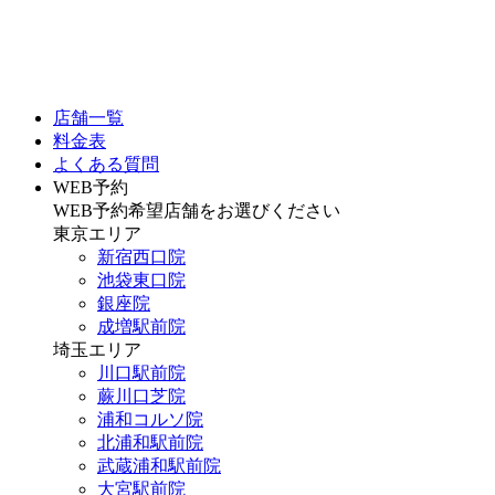
店舗一覧
料金表
よくある質問
WEB予約
WEB予約希望店舗をお選びください
東京エリア
新宿西口院
池袋東口院
銀座院
成増駅前院
埼玉エリア
川口駅前院
蕨川口芝院
浦和コルソ院
北浦和駅前院
武蔵浦和駅前院
大宮駅前院