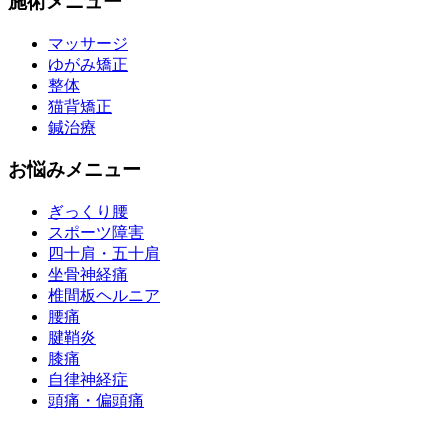
施術メニュー
マッサージ
ゆがみ矯正
整体
猫背矯正
鍼治療
お悩みメニュー
ぎっくり腰
スポーツ障害
四十肩・五十肩
坐骨神経痛
椎間板ヘルニア
腰痛
腱鞘炎
膝痛
自律神経症
頭痛・偏頭痛
運営会社 株式会社くまのみ