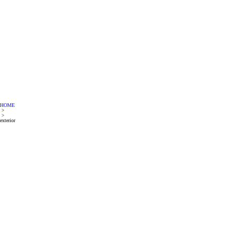
HOME
>
>
exterior