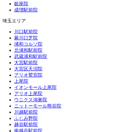
銀座院
成増駅前院
埼玉エリア
川口駅前院
蕨川口芝院
浦和コルソ院
北浦和駅前院
武蔵浦和駅前院
大宮駅前院
大宮区天沼院
アリオ鷲宮院
上尾院
イオンモール上尾院
アリオ上尾院
ウニクス鴻巣院
ニットーモール熊谷院
川越駅前院
ふじみ野院
越谷駅前院
南越谷駅前院