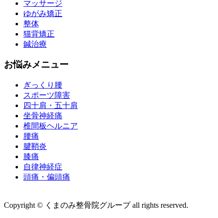
マッサージ
ゆがみ矯正
整体
猫背矯正
鍼治療
お悩みメニュー
ぎっくり腰
スポーツ障害
四十肩・五十肩
坐骨神経痛
椎間板ヘルニア
腰痛
腱鞘炎
膝痛
自律神経症
頭痛・偏頭痛
運営会社 株式会社くまのみ
Copyright © くまのみ整骨院グループ all rights reserved.