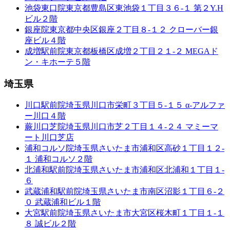
池袋東口院
東京都豊島区東池袋１丁目３６-１ 第２Y.H
ビル２階
銀座院
東京都中央区銀座２丁目８-１２ クローバー銀
座ビル４階
成増駅前院
東京都板橋区成増２丁目２１-２ MEGAド
ン・キホーテ５階
埼玉県
川口駅前院
埼玉県川口市栄町３丁目５-１５ α-アルファ
ー川口４階
蕨川口芝院
埼玉県川口市芝２丁目１４-２４ マミーマ
ート川口芝店
浦和コルソ院
埼玉県さいたま市浦和区高砂１丁目１２-
１ 浦和コルソ２階
北浦和駅前院
埼玉県さいたま市浦和区北浦和１丁目１-
６
武蔵浦和駅前院
埼玉県さいたま市南区沼影１丁目６-２
０ 武蔵浦和ビル１階
大宮駅前院
埼玉県さいたま市大宮区桜木町１丁目１-１
８ 誠ビル２階