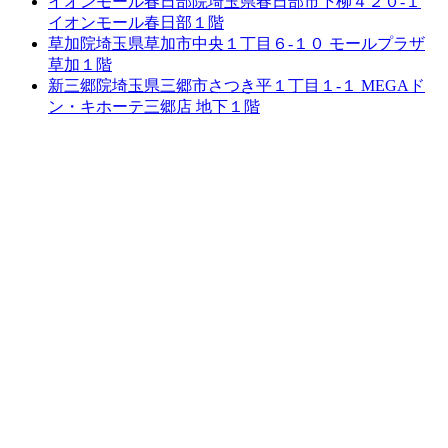
イオンモール春日部院
埼玉県春日部市下柳４２０-１
イオンモール春日部１階
草加院
埼玉県草加市中央１丁目６-１０ モールプラザ
草加１階
新三郷院
埼玉県三郷市さつき平１丁目１-１ MEGAド
ン・キホーテ三郷店 地下１階