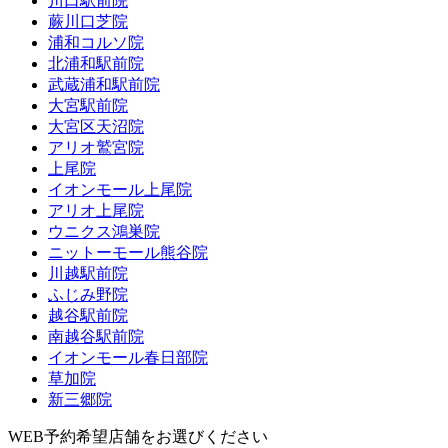
川口駅前院
蕨川口芝院
浦和コルソ院
北浦和駅前院
武蔵浦和駅前院
大宮駅前院
大宮区天沼院
アリオ鷲宮院
上尾院
イオンモール上尾院
アリオ上尾院
ウニクス鴻巣院
ニットーモール熊谷院
川越駅前院
ふじみ野院
越谷駅前院
南越谷駅前院
イオンモール春日部院
草加院
新三郷院
WEB予約希望店舗をお選びください