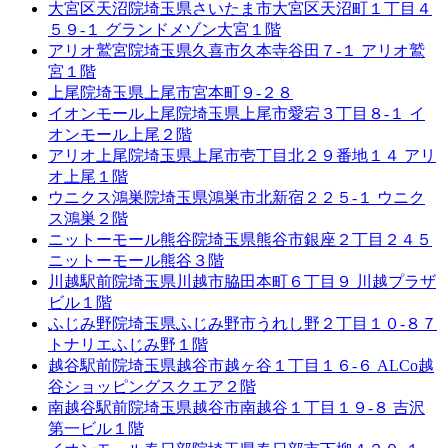
大宮区天沼院
埼玉県さいたま市大宮区天沼町１丁目４
５９-１ グランドメゾン大宮１階
アリオ鷲宮院
埼玉県久喜市久本寺谷田７-１ アリオ鷲
宮１階
上尾院
埼玉県上尾市宮本町９-２８
イオンモール上尾院
埼玉県上尾市愛宕３丁目８-１ イ
オンモール上尾２階
アリオ上尾院
埼玉県上尾市壱丁目北２９番地１４ アリ
オ上尾１階
ウニクス鴻巣院
埼玉県鴻巣市北新宿２２５-１ ウニク
ス鴻巣２階
ニットーモール熊谷院
埼玉県熊谷市銀座２丁目２４５
ニットーモール熊谷３階
川越駅前院
埼玉県川越市脇田本町６丁目９ 川越プラザ
ビル１階
ふじみ野院
埼玉県ふじみ野市うれし野２丁目１０-８７
トナリエふじみ野１階
越谷駅前院
埼玉県越谷市越ヶ谷１丁目１６-６ ALCo越
谷ショッピングスクエア２階
南越谷駅前院
埼玉県越谷市南越谷１丁目１９-８ 吉沢
第一ビル１階