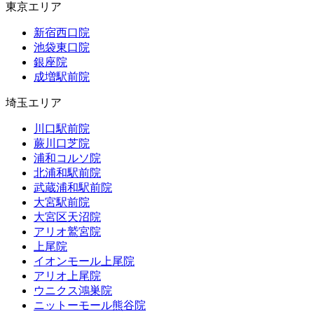
東京エリア
新宿西口院
池袋東口院
銀座院
成増駅前院
埼玉エリア
川口駅前院
蕨川口芝院
浦和コルソ院
北浦和駅前院
武蔵浦和駅前院
大宮駅前院
大宮区天沼院
アリオ鷲宮院
上尾院
イオンモール上尾院
アリオ上尾院
ウニクス鴻巣院
ニットーモール熊谷院