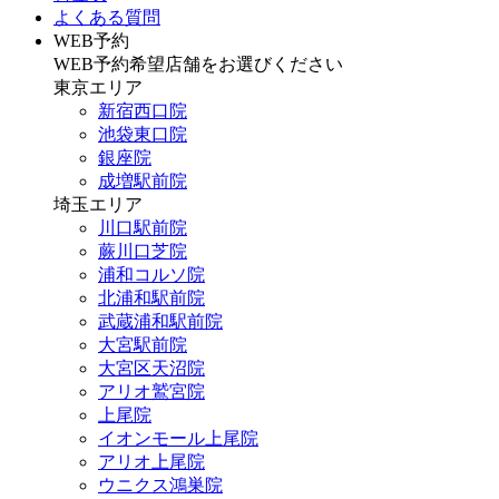
よくある質問
WEB予約
WEB予約希望店舗をお選びください
東京エリア
新宿西口院
池袋東口院
銀座院
成増駅前院
埼玉エリア
川口駅前院
蕨川口芝院
浦和コルソ院
北浦和駅前院
武蔵浦和駅前院
大宮駅前院
大宮区天沼院
アリオ鷲宮院
上尾院
イオンモール上尾院
アリオ上尾院
ウニクス鴻巣院