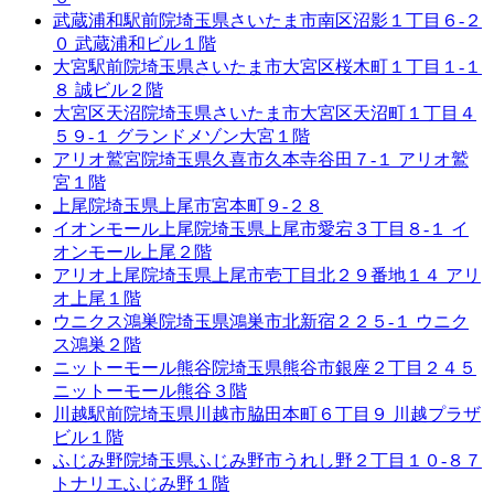
武蔵浦和駅前院
埼玉県さいたま市南区沼影１丁目６-２
０ 武蔵浦和ビル１階
大宮駅前院
埼玉県さいたま市大宮区桜木町１丁目１-１
８ 誠ビル２階
大宮区天沼院
埼玉県さいたま市大宮区天沼町１丁目４
５９-１ グランドメゾン大宮１階
アリオ鷲宮院
埼玉県久喜市久本寺谷田７-１ アリオ鷲
宮１階
上尾院
埼玉県上尾市宮本町９-２８
イオンモール上尾院
埼玉県上尾市愛宕３丁目８-１ イ
オンモール上尾２階
アリオ上尾院
埼玉県上尾市壱丁目北２９番地１４ アリ
オ上尾１階
ウニクス鴻巣院
埼玉県鴻巣市北新宿２２５-１ ウニク
ス鴻巣２階
ニットーモール熊谷院
埼玉県熊谷市銀座２丁目２４５
ニットーモール熊谷３階
川越駅前院
埼玉県川越市脇田本町６丁目９ 川越プラザ
ビル１階
ふじみ野院
埼玉県ふじみ野市うれし野２丁目１０-８７
トナリエふじみ野１階