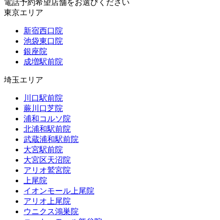
電話予約希望店舗をお選びください
東京エリア
新宿西口院
池袋東口院
銀座院
成増駅前院
埼玉エリア
川口駅前院
蕨川口芝院
浦和コルソ院
北浦和駅前院
武蔵浦和駅前院
大宮駅前院
大宮区天沼院
アリオ鷲宮院
上尾院
イオンモール上尾院
アリオ上尾院
ウニクス鴻巣院