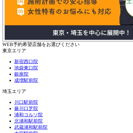
WEB予約希望店舗をお選びください
東京エリア
新宿西口院
池袋東口院
銀座院
成増駅前院
埼玉エリア
川口駅前院
蕨川口芝院
浦和コルソ院
北浦和駅前院
武蔵浦和駅前院