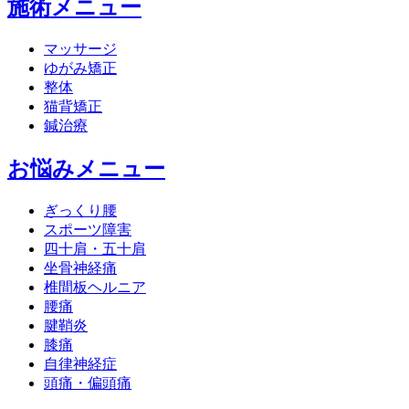
施術メニュー
マッサージ
ゆがみ矯正
整体
猫背矯正
鍼治療
お悩みメニュー
ぎっくり腰
スポーツ障害
四十肩・五十肩
坐骨神経痛
椎間板ヘルニア
腰痛
腱鞘炎
膝痛
自律神経症
頭痛・偏頭痛