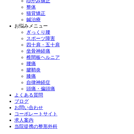
ゆがみ矯正
整体
猫背矯正
鍼治療
お悩みメニュー
ぎっくり腰
スポーツ障害
四十肩・五十肩
坐骨神経痛
椎間板ヘルニア
腰痛
腱鞘炎
膝痛
自律神経症
頭痛・偏頭痛
よくある質問
ブログ
お問い合わせ
コーポレートサイト
求人案内
当院提携の整形外科