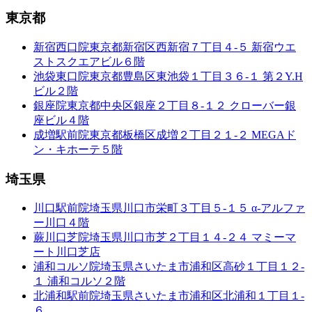
東京都
新宿西口院
東京都新宿区西新宿７丁目４-５ 新宿ウエ
ストスクエアビル６階
池袋東口院
東京都豊島区東池袋１丁目３６-１ 第２Y.H
ビル２階
銀座院
東京都中央区銀座２丁目８-１２ クローバー銀
座ビル４階
成増駅前院
東京都板橋区成増２丁目２１-２ MEGAド
ン・キホーテ５階
埼玉県
川口駅前院
埼玉県川口市栄町３丁目５-１５ α-アルファ
ー川口４階
蕨川口芝院
埼玉県川口市芝２丁目１４-２４ マミーマ
ート川口芝店
浦和コルソ院
埼玉県さいたま市浦和区高砂１丁目１２-
１ 浦和コルソ２階
北浦和駅前院
埼玉県さいたま市浦和区北浦和１丁目１-
６