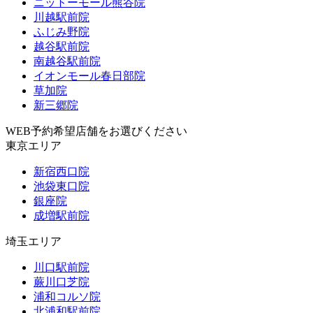
ニットーモール熊谷院
川越駅前院
ふじみ野院
越谷駅前院
南越谷駅前院
イオンモール春日部院
草加院
新三郷院
WEB予約希望店舗をお選びください
東京エリア
新宿西口院
池袋東口院
銀座院
成増駅前院
埼玉エリア
川口駅前院
蕨川口芝院
浦和コルソ院
北浦和駅前院