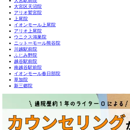
大宮駅前院
大宮区天沼院
アリオ鷲宮院
上尾院
イオンモール上尾院
アリオ上尾院
ウニクス鴻巣院
ニットーモール熊谷院
川越駅前院
ふじみ野院
越谷駅前院
南越谷駅前院
イオンモール春日部院
草加院
新三郷院