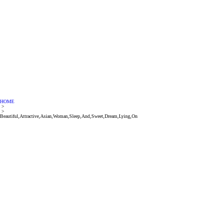
HOME
>
>
Beautiful,Attractive,Asian,Woman,Sleep,And,Sweet,Dream,Lying,On