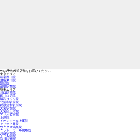
WEB予約希望店舗をお選びください
東京エリア
新宿西口院
池袋東口院
銀座院
成増駅前院
埼玉エリア
川口駅前院
蕨川口芝院
浦和コルソ院
北浦和駅前院
武蔵浦和駅前院
大宮駅前院
大宮区天沼院
アリオ鷲宮院
上尾院
イオンモール上尾院
アリオ上尾院
ウニクス鴻巣院
ニットーモール熊谷院
川越駅前院
ふじみ野院
越谷駅前院