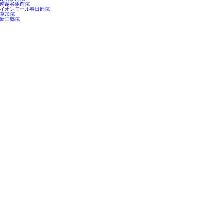
南越谷駅前院
イオンモール春日部院
草加院
新三郷院