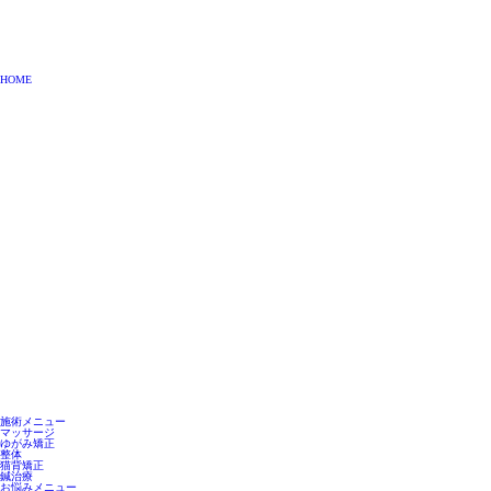
HOME
施術メニュー
マッサージ
ゆがみ矯正
整体
猫背矯正
鍼治療
お悩みメニュー