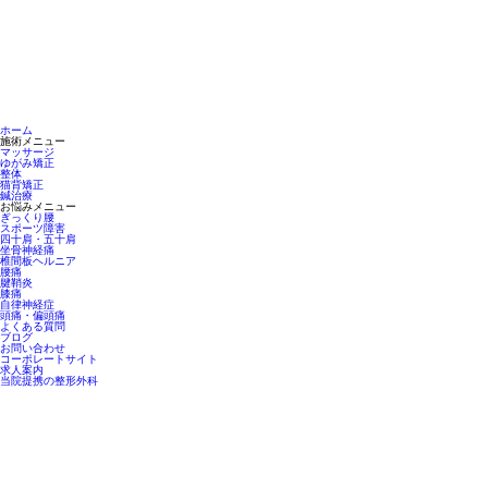
ホーム
施術メニュー
マッサージ
ゆがみ矯正
整体
猫背矯正
鍼治療
お悩みメニュー
ぎっくり腰
スポーツ障害
四十肩・五十肩
坐骨神経痛
椎間板ヘルニア
腰痛
腱鞘炎
膝痛
自律神経症
頭痛・偏頭痛
よくある質問
ブログ
お問い合わせ
コーポレートサイト
求人案内
当院提携の整形外科