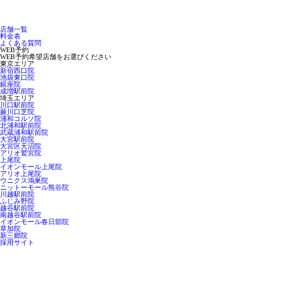
店舗一覧
料金表
よくある質問
WEB予約
WEB予約希望店舗をお選びください
東京エリア
新宿西口院
池袋東口院
銀座院
成増駅前院
埼玉エリア
川口駅前院
蕨川口芝院
浦和コルソ院
北浦和駅前院
武蔵浦和駅前院
大宮駅前院
大宮区天沼院
アリオ鷲宮院
上尾院
イオンモール上尾院
アリオ上尾院
ウニクス鴻巣院
ニットーモール熊谷院
川越駅前院
ふじみ野院
越谷駅前院
南越谷駅前院
イオンモール春日部院
草加院
新三郷院
採用サイト