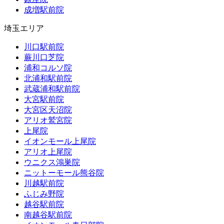
成増駅前院
埼玉エリア
川口駅前院
蕨川口芝院
浦和コルソ院
北浦和駅前院
武蔵浦和駅前院
大宮駅前院
大宮区天沼院
アリオ鷲宮院
上尾院
イオンモール上尾院
アリオ上尾院
ウニクス鴻巣院
ニットーモール熊谷院
川越駅前院
ふじみ野院
越谷駅前院
南越谷駅前院