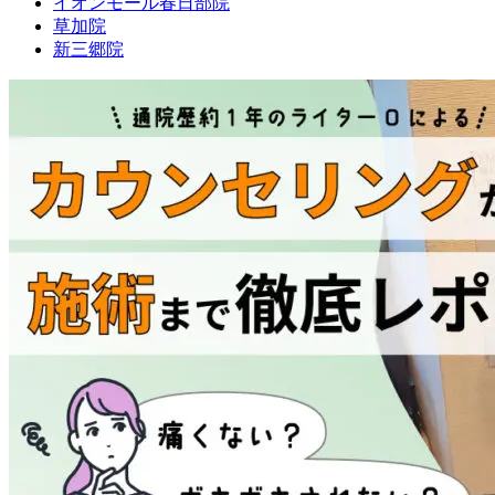
イオンモール春日部院
草加院
新三郷院