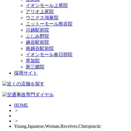
イオンモール上尾院
アリオ上尾院
ウニクス鴻巣院
ニットーモール熊谷院
川越駅前院
ふじみ野院
越谷駅前院
南越谷駅前院
イオンモール春日部院
草加院
新三郷院
採用サイト
HOME
>
>
Young,Japanese,Woman,Receives,Chiropractic