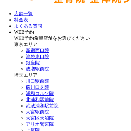
店舗一覧
料金表
よくある質問
WEB予約
WEB予約希望店舗をお選びください
東京エリア
新宿西口院
池袋東口院
銀座院
成増駅前院
埼玉エリア
川口駅前院
蕨川口芝院
浦和コルソ院
北浦和駅前院
武蔵浦和駅前院
大宮駅前院
大宮区天沼院
アリオ鷲宮院
上尾院