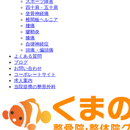
スポーツ障害
四十肩・五十肩
坐骨神経痛
椎間板ヘルニア
腰痛
腱鞘炎
膝痛
自律神経症
頭痛・偏頭痛
よくある質問
ブログ
お問い合わせ
コーポレートサイト
求人案内
当院提携の整形外科