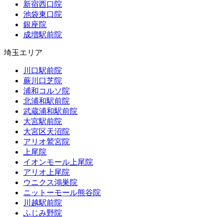
新宿西口院
池袋東口院
銀座院
成増駅前院
埼玉エリア
川口駅前院
蕨川口芝院
浦和コルソ院
北浦和駅前院
武蔵浦和駅前院
大宮駅前院
大宮区天沼院
アリオ鷲宮院
上尾院
イオンモール上尾院
アリオ上尾院
ウニクス鴻巣院
ニットーモール熊谷院
川越駅前院
ふじみ野院