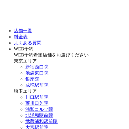
店舗一覧
料金表
よくある質問
WEB予約
WEB予約希望店舗をお選びください
東京エリア
新宿西口院
池袋東口院
銀座院
成増駅前院
埼玉エリア
川口駅前院
蕨川口芝院
浦和コルソ院
北浦和駅前院
武蔵浦和駅前院
大宮駅前院