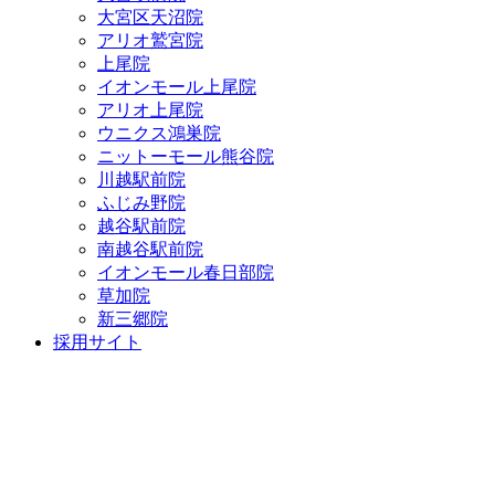
大宮区天沼院
アリオ鷲宮院
上尾院
イオンモール上尾院
アリオ上尾院
ウニクス鴻巣院
ニットーモール熊谷院
川越駅前院
ふじみ野院
越谷駅前院
南越谷駅前院
イオンモール春日部院
草加院
新三郷院
採用サイト