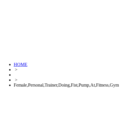
HOME
>
>
Female,Personal,Trainer,Doing,Fist,Pump,At,Fitness,Gym