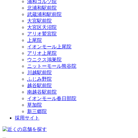
浦和コルソ院
北浦和駅前院
武蔵浦和駅前院
大宮駅前院
大宮区天沼院
アリオ鷲宮院
上尾院
イオンモール上尾院
アリオ上尾院
ウニクス鴻巣院
ニットーモール熊谷院
川越駅前院
ふじみ野院
越谷駅前院
南越谷駅前院
イオンモール春日部院
草加院
新三郷院
採用サイト