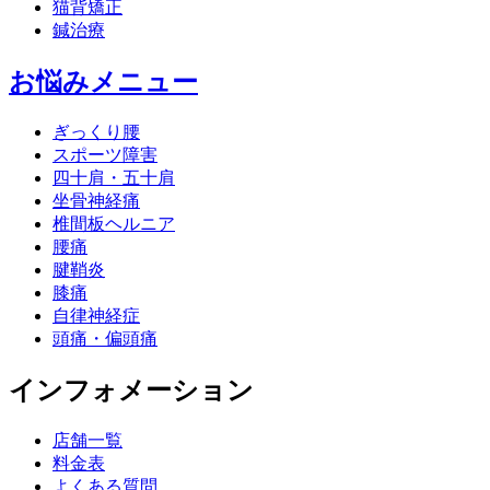
猫背矯正
鍼治療
お悩みメニュー
ぎっくり腰
スポーツ障害
四十肩・五十肩
坐骨神経痛
椎間板ヘルニア
腰痛
腱鞘炎
膝痛
自律神経症
頭痛・偏頭痛
インフォメーション
店舗一覧
料金表
よくある質問