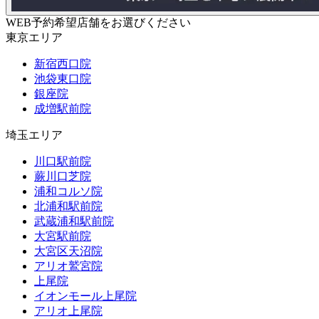
WEB予約希望店舗をお選びください
東京エリア
新宿西口院
池袋東口院
銀座院
成増駅前院
埼玉エリア
川口駅前院
蕨川口芝院
浦和コルソ院
北浦和駅前院
武蔵浦和駅前院
大宮駅前院
大宮区天沼院
アリオ鷲宮院
上尾院
イオンモール上尾院
アリオ上尾院