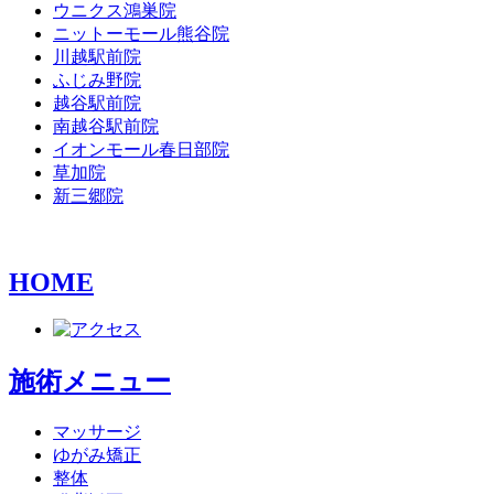
ウニクス鴻巣院
ニットーモール熊谷院
川越駅前院
ふじみ野院
越谷駅前院
南越谷駅前院
イオンモール春日部院
草加院
新三郷院
HOME
施術メニュー
マッサージ
ゆがみ矯正
整体