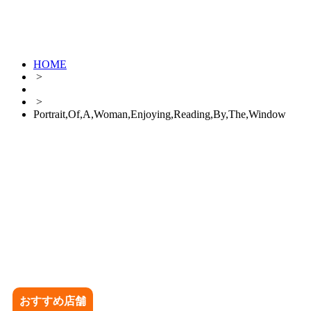
HOME
>
>
Portrait,Of,A,Woman,Enjoying,Reading,By,The,Window
おすすめ店舗