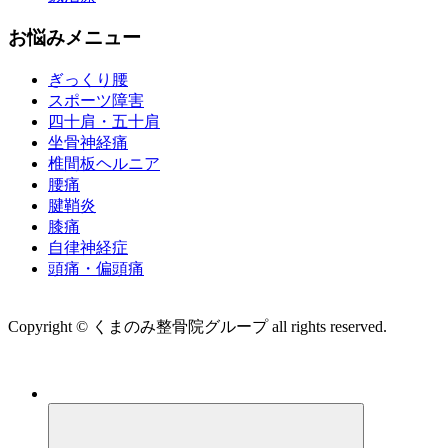
お悩みメニュー
ぎっくり腰
スポーツ障害
四十肩・五十肩
坐骨神経痛
椎間板ヘルニア
腰痛
腱鞘炎
膝痛
自律神経症
頭痛・偏頭痛
運営会社 株式会社くまのみ
Copyright © くまのみ整骨院グループ all rights reserved.