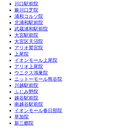
川口駅前院
蕨川口芝院
浦和コルソ院
北浦和駅前院
武蔵浦和駅前院
大宮駅前院
大宮区天沼院
アリオ鷲宮院
上尾院
イオンモール上尾院
アリオ上尾院
ウニクス鴻巣院
ニットーモール熊谷院
川越駅前院
ふじみ野院
越谷駅前院
南越谷駅前院
イオンモール春日部院
草加院
新三郷院