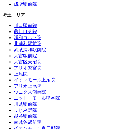
成増駅前院
埼玉エリア
川口駅前院
蕨川口芝院
浦和コルソ院
北浦和駅前院
武蔵浦和駅前院
大宮駅前院
大宮区天沼院
アリオ鷲宮院
上尾院
イオンモール上尾院
アリオ上尾院
ウニクス鴻巣院
ニットーモール熊谷院
川越駅前院
ふじみ野院
越谷駅前院
南越谷駅前院
イオンモール春日部院