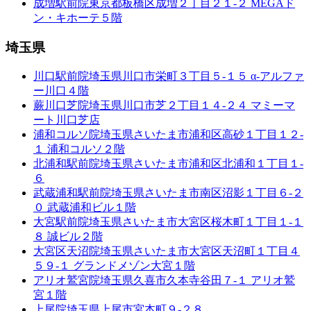
成増駅前院
東京都板橋区成増２丁目２１-２ MEGAド
ン・キホーテ５階
埼玉県
川口駅前院
埼玉県川口市栄町３丁目５-１５ α-アルファ
ー川口４階
蕨川口芝院
埼玉県川口市芝２丁目１４-２４ マミーマ
ート川口芝店
浦和コルソ院
埼玉県さいたま市浦和区高砂１丁目１２-
１ 浦和コルソ２階
北浦和駅前院
埼玉県さいたま市浦和区北浦和１丁目１-
６
武蔵浦和駅前院
埼玉県さいたま市南区沼影１丁目６-２
０ 武蔵浦和ビル１階
大宮駅前院
埼玉県さいたま市大宮区桜木町１丁目１-１
８ 誠ビル２階
大宮区天沼院
埼玉県さいたま市大宮区天沼町１丁目４
５９-１ グランドメゾン大宮１階
アリオ鷲宮院
埼玉県久喜市久本寺谷田７-１ アリオ鷲
宮１階
上尾院
埼玉県上尾市宮本町９-２８