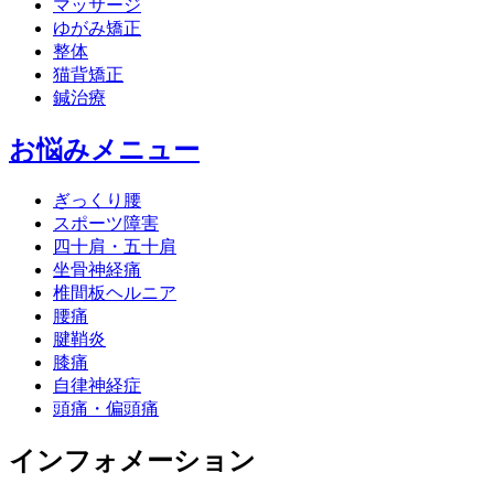
マッサージ
ゆがみ矯正
整体
猫背矯正
鍼治療
お悩みメニュー
ぎっくり腰
スポーツ障害
四十肩・五十肩
坐骨神経痛
椎間板ヘルニア
腰痛
腱鞘炎
膝痛
自律神経症
頭痛・偏頭痛
インフォメーション