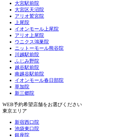
大宮駅前院
大宮区天沼院
アリオ鷲宮院
上尾院
イオンモール上尾院
アリオ上尾院
ウニクス鴻巣院
ニットーモール熊谷院
川越駅前院
ふじみ野院
越谷駅前院
南越谷駅前院
イオンモール春日部院
草加院
新三郷院
WEB予約希望店舗をお選びください
東京エリア
新宿西口院
池袋東口院
銀座院