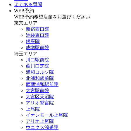
よくある質問
WEB予約
WEB予約希望店舗をお選びください
東京エリア
新宿西口院
池袋東口院
銀座院
成増駅前院
埼玉エリア
川口駅前院
蕨川口芝院
浦和コルソ院
北浦和駅前院
武蔵浦和駅前院
大宮駅前院
大宮区天沼院
アリオ鷲宮院
上尾院
イオンモール上尾院
アリオ上尾院
ウニクス鴻巣院