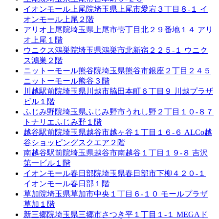
イオンモール上尾院
埼玉県上尾市愛宕３丁目８-１ イ
オンモール上尾２階
アリオ上尾院
埼玉県上尾市壱丁目北２９番地１４ アリ
オ上尾１階
ウニクス鴻巣院
埼玉県鴻巣市北新宿２２５-１ ウニク
ス鴻巣２階
ニットーモール熊谷院
埼玉県熊谷市銀座２丁目２４５
ニットーモール熊谷３階
川越駅前院
埼玉県川越市脇田本町６丁目９ 川越プラザ
ビル１階
ふじみ野院
埼玉県ふじみ野市うれし野２丁目１０-８７
トナリエふじみ野１階
越谷駅前院
埼玉県越谷市越ヶ谷１丁目１６-６ ALCo越
谷ショッピングスクエア２階
南越谷駅前院
埼玉県越谷市南越谷１丁目１９-８ 吉沢
第一ビル１階
イオンモール春日部院
埼玉県春日部市下柳４２０-１
イオンモール春日部１階
草加院
埼玉県草加市中央１丁目６-１０ モールプラザ
草加１階
新三郷院
埼玉県三郷市さつき平１丁目１-１ MEGAド