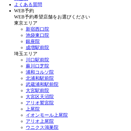
よくある質問
WEB予約
WEB予約希望店舗をお選びください
東京エリア
新宿西口院
池袋東口院
銀座院
成増駅前院
埼玉エリア
川口駅前院
蕨川口芝院
浦和コルソ院
北浦和駅前院
武蔵浦和駅前院
大宮駅前院
大宮区天沼院
アリオ鷲宮院
上尾院
イオンモール上尾院
アリオ上尾院
ウニクス鴻巣院