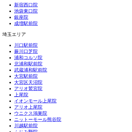
新宿西口院
池袋東口院
銀座院
成増駅前院
埼玉エリア
川口駅前院
蕨川口芝院
浦和コルソ院
北浦和駅前院
武蔵浦和駅前院
大宮駅前院
大宮区天沼院
アリオ鷲宮院
上尾院
イオンモール上尾院
アリオ上尾院
ウニクス鴻巣院
ニットーモール熊谷院
川越駅前院
ふじみ野院