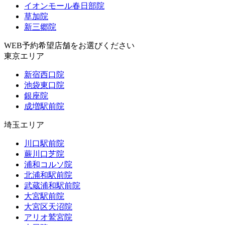
イオンモール春日部院
草加院
新三郷院
WEB予約希望店舗をお選びください
東京エリア
新宿西口院
池袋東口院
銀座院
成増駅前院
埼玉エリア
川口駅前院
蕨川口芝院
浦和コルソ院
北浦和駅前院
武蔵浦和駅前院
大宮駅前院
大宮区天沼院
アリオ鷲宮院