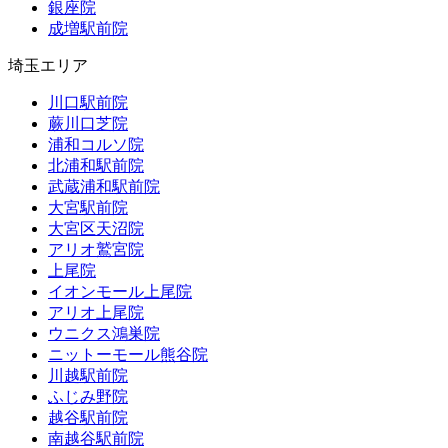
銀座院
成増駅前院
埼玉エリア
川口駅前院
蕨川口芝院
浦和コルソ院
北浦和駅前院
武蔵浦和駅前院
大宮駅前院
大宮区天沼院
アリオ鷲宮院
上尾院
イオンモール上尾院
アリオ上尾院
ウニクス鴻巣院
ニットーモール熊谷院
川越駅前院
ふじみ野院
越谷駅前院
南越谷駅前院