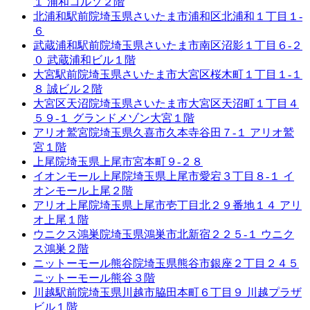
１ 浦和コルソ２階
北浦和駅前院
埼玉県さいたま市浦和区北浦和１丁目１-
６
武蔵浦和駅前院
埼玉県さいたま市南区沼影１丁目６-２
０ 武蔵浦和ビル１階
大宮駅前院
埼玉県さいたま市大宮区桜木町１丁目１-１
８ 誠ビル２階
大宮区天沼院
埼玉県さいたま市大宮区天沼町１丁目４
５９-１ グランドメゾン大宮１階
アリオ鷲宮院
埼玉県久喜市久本寺谷田７-１ アリオ鷲
宮１階
上尾院
埼玉県上尾市宮本町９-２８
イオンモール上尾院
埼玉県上尾市愛宕３丁目８-１ イ
オンモール上尾２階
アリオ上尾院
埼玉県上尾市壱丁目北２９番地１４ アリ
オ上尾１階
ウニクス鴻巣院
埼玉県鴻巣市北新宿２２５-１ ウニク
ス鴻巣２階
ニットーモール熊谷院
埼玉県熊谷市銀座２丁目２４５
ニットーモール熊谷３階
川越駅前院
埼玉県川越市脇田本町６丁目９ 川越プラザ
ビル１階