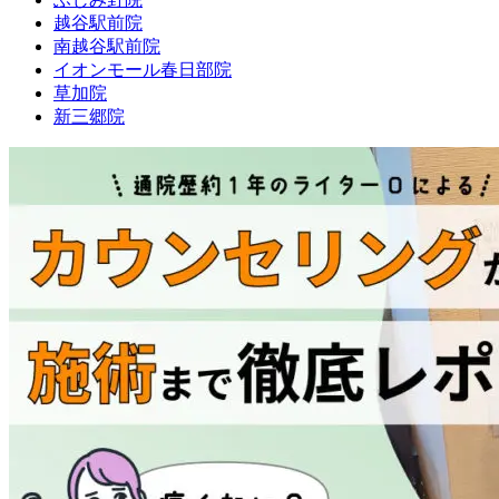
越谷駅前院
南越谷駅前院
イオンモール春日部院
草加院
新三郷院