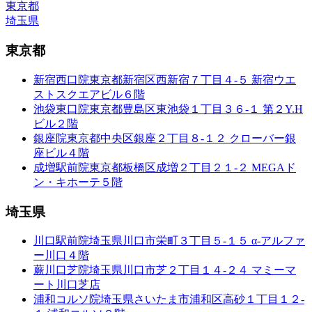
東京都
埼玉県
東京都
新宿西口院
東京都新宿区西新宿７丁目４-５ 新宿ウエ
ストスクエアビル６階
池袋東口院
東京都豊島区東池袋１丁目３６-１ 第２Y.H
ビル２階
銀座院
東京都中央区銀座２丁目８-１２ クローバー銀
座ビル４階
成増駅前院
東京都板橋区成増２丁目２１-２ MEGAド
ン・キホーテ５階
埼玉県
川口駅前院
埼玉県川口市栄町３丁目５-１５ α-アルファ
ー川口４階
蕨川口芝院
埼玉県川口市芝２丁目１４-２４ マミーマ
ート川口芝店
浦和コルソ院
埼玉県さいたま市浦和区高砂１丁目１２-