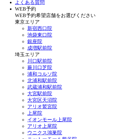
よくある質問
WEB予約
WEB予約希望店舗をお選びください
東京エリア
新宿西口院
池袋東口院
銀座院
成増駅前院
埼玉エリア
川口駅前院
蕨川口芝院
浦和コルソ院
北浦和駅前院
武蔵浦和駅前院
大宮駅前院
大宮区天沼院
アリオ鷲宮院
上尾院
イオンモール上尾院
アリオ上尾院
ウニクス鴻巣院