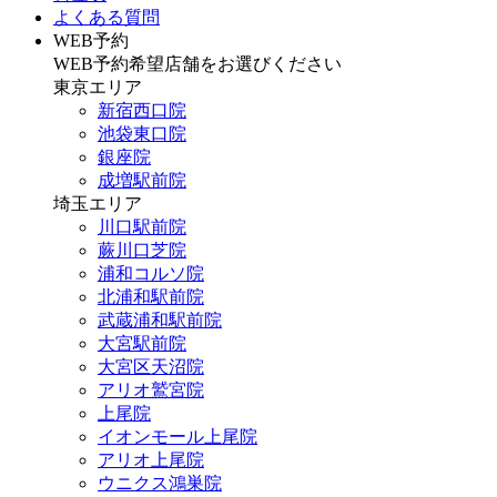
よくある質問
WEB予約
WEB予約希望店舗をお選びください
東京エリア
新宿西口院
池袋東口院
銀座院
成増駅前院
埼玉エリア
川口駅前院
蕨川口芝院
浦和コルソ院
北浦和駅前院
武蔵浦和駅前院
大宮駅前院
大宮区天沼院
アリオ鷲宮院
上尾院
イオンモール上尾院
アリオ上尾院
ウニクス鴻巣院