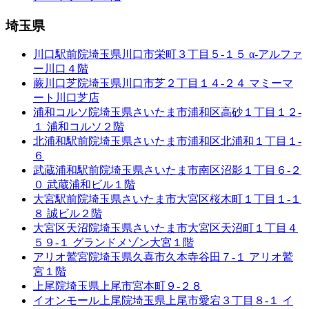
埼玉県
川口駅前院
埼玉県川口市栄町３丁目５-１５ α-アルファ
ー川口４階
蕨川口芝院
埼玉県川口市芝２丁目１４-２４ マミーマ
ート川口芝店
浦和コルソ院
埼玉県さいたま市浦和区高砂１丁目１２-
１ 浦和コルソ２階
北浦和駅前院
埼玉県さいたま市浦和区北浦和１丁目１-
６
武蔵浦和駅前院
埼玉県さいたま市南区沼影１丁目６-２
０ 武蔵浦和ビル１階
大宮駅前院
埼玉県さいたま市大宮区桜木町１丁目１-１
８ 誠ビル２階
大宮区天沼院
埼玉県さいたま市大宮区天沼町１丁目４
５９-１ グランドメゾン大宮１階
アリオ鷲宮院
埼玉県久喜市久本寺谷田７-１ アリオ鷲
宮１階
上尾院
埼玉県上尾市宮本町９-２８
イオンモール上尾院
埼玉県上尾市愛宕３丁目８-１ イ