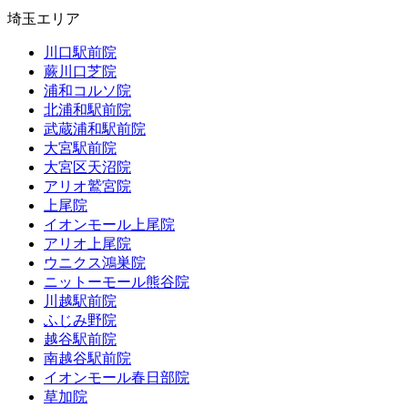
埼玉エリア
川口駅前院
蕨川口芝院
浦和コルソ院
北浦和駅前院
武蔵浦和駅前院
大宮駅前院
大宮区天沼院
アリオ鷲宮院
上尾院
イオンモール上尾院
アリオ上尾院
ウニクス鴻巣院
ニットーモール熊谷院
川越駅前院
ふじみ野院
越谷駅前院
南越谷駅前院
イオンモール春日部院
草加院