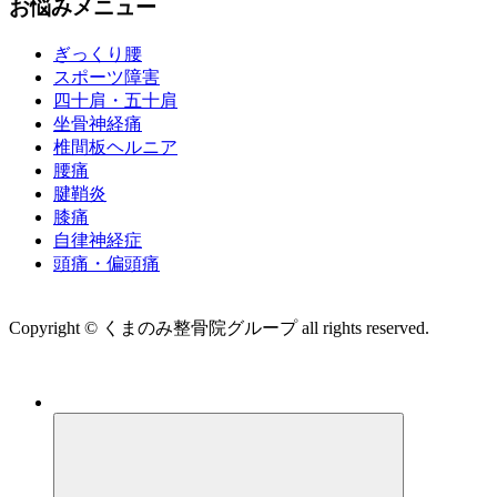
お悩みメニュー
ぎっくり腰
スポーツ障害
四十肩・五十肩
坐骨神経痛
椎間板ヘルニア
腰痛
腱鞘炎
膝痛
自律神経症
頭痛・偏頭痛
運営会社 株式会社くまのみ
Copyright © くまのみ整骨院グループ all rights reserved.