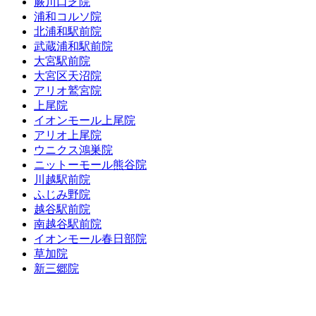
蕨川口芝院
浦和コルソ院
北浦和駅前院
武蔵浦和駅前院
大宮駅前院
大宮区天沼院
アリオ鷲宮院
上尾院
イオンモール上尾院
アリオ上尾院
ウニクス鴻巣院
ニットーモール熊谷院
川越駅前院
ふじみ野院
越谷駅前院
南越谷駅前院
イオンモール春日部院
草加院
新三郷院