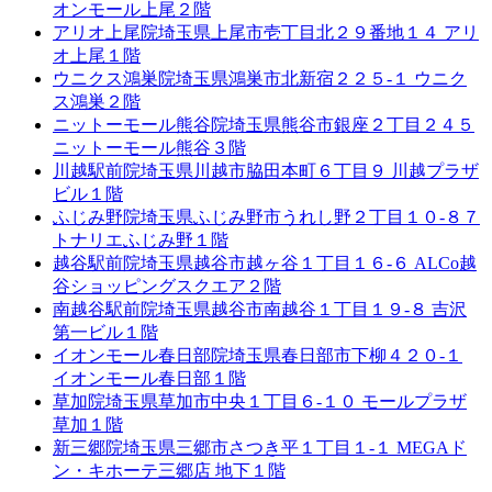
オンモール上尾２階
アリオ上尾院
埼玉県上尾市壱丁目北２９番地１４ アリ
オ上尾１階
ウニクス鴻巣院
埼玉県鴻巣市北新宿２２５-１ ウニク
ス鴻巣２階
ニットーモール熊谷院
埼玉県熊谷市銀座２丁目２４５
ニットーモール熊谷３階
川越駅前院
埼玉県川越市脇田本町６丁目９ 川越プラザ
ビル１階
ふじみ野院
埼玉県ふじみ野市うれし野２丁目１０-８７
トナリエふじみ野１階
越谷駅前院
埼玉県越谷市越ヶ谷１丁目１６-６ ALCo越
谷ショッピングスクエア２階
南越谷駅前院
埼玉県越谷市南越谷１丁目１９-８ 吉沢
第一ビル１階
イオンモール春日部院
埼玉県春日部市下柳４２０-１
イオンモール春日部１階
草加院
埼玉県草加市中央１丁目６-１０ モールプラザ
草加１階
新三郷院
埼玉県三郷市さつき平１丁目１-１ MEGAド
ン・キホーテ三郷店 地下１階