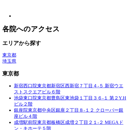
各院へのアクセス
エリアから探す
東京都
埼玉県
東京都
新宿西口院
東京都新宿区西新宿７丁目４-５ 新宿ウエ
ストスクエアビル６階
池袋東口院
東京都豊島区東池袋１丁目３６-１ 第２Y.H
ビル２階
銀座院
東京都中央区銀座２丁目８-１２ クローバー銀
座ビル４階
成増駅前院
東京都板橋区成増２丁目２１-２ MEGAド
ン・キホーテ５階