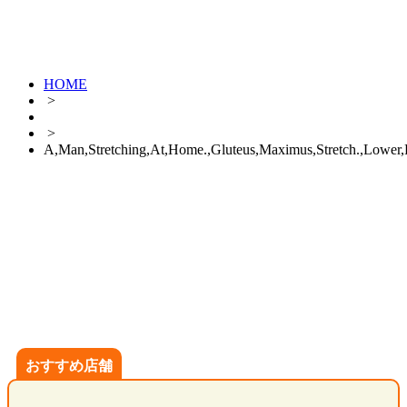
HOME
>
>
A,Man,Stretching,At,Home.,Gluteus,Maximus,Stretch.,Lower
おすすめ店舗