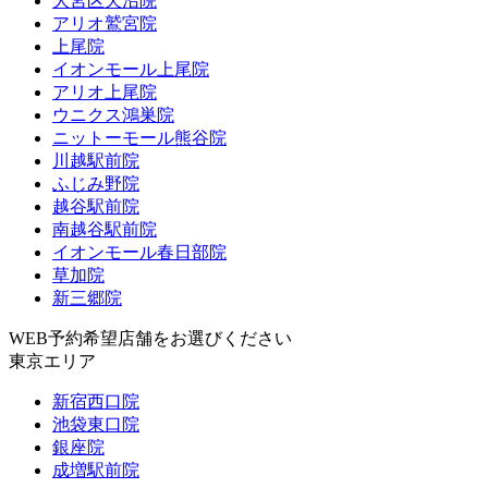
大宮区天沼院
アリオ鷲宮院
上尾院
イオンモール上尾院
アリオ上尾院
ウニクス鴻巣院
ニットーモール熊谷院
川越駅前院
ふじみ野院
越谷駅前院
南越谷駅前院
イオンモール春日部院
草加院
新三郷院
WEB予約希望店舗をお選びください
東京エリア
新宿西口院
池袋東口院
銀座院
成増駅前院