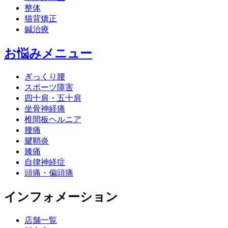
整体
猫背矯正
鍼治療
お悩みメニュー
ぎっくり腰
スポーツ障害
四十肩・五十肩
坐骨神経痛
椎間板ヘルニア
腰痛
腱鞘炎
膝痛
自律神経症
頭痛・偏頭痛
インフォメーション
店舗一覧