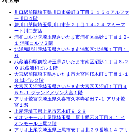
埼玉県
川口駅前院
埼玉県川口市栄町３丁目５-１５ α-アルファ
ー川口４階
蕨川口芝院
埼玉県川口市芝２丁目１４-２４ マミーマ
ート川口芝店
浦和コルソ院
埼玉県さいたま市浦和区高砂１丁目１２-
１ 浦和コルソ２階
北浦和駅前院
埼玉県さいたま市浦和区北浦和１丁目１-
６
武蔵浦和駅前院
埼玉県さいたま市南区沼影１丁目６-２
０ 武蔵浦和ビル１階
大宮駅前院
埼玉県さいたま市大宮区桜木町１丁目１-１
８ 誠ビル２階
大宮区天沼院
埼玉県さいたま市大宮区天沼町１丁目４
５９-１ グランドメゾン大宮１階
アリオ鷲宮院
埼玉県久喜市久本寺谷田７-１ アリオ鷲
宮１階
上尾院
埼玉県上尾市宮本町９-２８
イオンモール上尾院
埼玉県上尾市愛宕３丁目８-１ イ
オンモール上尾２階
アリオ上尾院
埼玉県上尾市壱丁目北２９番地１４ アリ