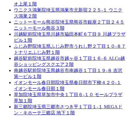
オ上尾１階
ウニクス鴻巣院
埼玉県鴻巣市北新宿２２５-１ ウニク
ス鴻巣２階
ニットーモール熊谷院
埼玉県熊谷市銀座２丁目２４５
ニットーモール熊谷３階
川越駅前院
埼玉県川越市脇田本町６丁目９ 川越プラザ
ビル１階
ふじみ野院
埼玉県ふじみ野市うれし野２丁目１０-８７
トナリエふじみ野１階
越谷駅前院
埼玉県越谷市越ヶ谷１丁目１６-６ ALCo越
谷ショッピングスクエア２階
南越谷駅前院
埼玉県越谷市南越谷１丁目１９-８ 吉沢
第一ビル１階
イオンモール春日部院
埼玉県春日部市下柳４２０-１
イオンモール春日部１階
草加院
埼玉県草加市中央１丁目６-１０ モールプラザ
草加１階
新三郷院
埼玉県三郷市さつき平１丁目１-１ MEGAド
ン・キホーテ三郷店 地下１階