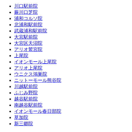
川口駅前院
蕨川口芝院
浦和コルソ院
北浦和駅前院
武蔵浦和駅前院
大宮駅前院
大宮区天沼院
アリオ鷲宮院
上尾院
イオンモール上尾院
アリオ上尾院
ウニクス鴻巣院
ニットーモール熊谷院
川越駅前院
ふじみ野院
越谷駅前院
南越谷駅前院
イオンモール春日部院
草加院
新三郷院