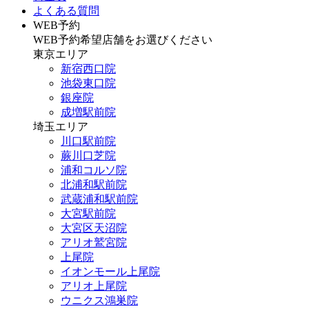
よくある質問
WEB予約
WEB予約希望店舗をお選びください
東京エリア
新宿西口院
池袋東口院
銀座院
成増駅前院
埼玉エリア
川口駅前院
蕨川口芝院
浦和コルソ院
北浦和駅前院
武蔵浦和駅前院
大宮駅前院
大宮区天沼院
アリオ鷲宮院
上尾院
イオンモール上尾院
アリオ上尾院
ウニクス鴻巣院