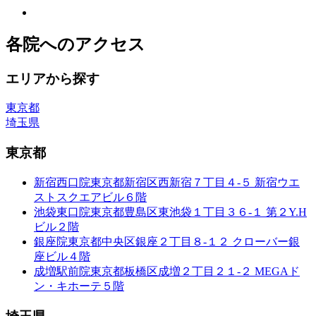
各院へのアクセス
エリアから探す
東京都
埼玉県
東京都
新宿西口院
東京都新宿区西新宿７丁目４-５ 新宿ウエ
ストスクエアビル６階
池袋東口院
東京都豊島区東池袋１丁目３６-１ 第２Y.H
ビル２階
銀座院
東京都中央区銀座２丁目８-１２ クローバー銀
座ビル４階
成増駅前院
東京都板橋区成増２丁目２１-２ MEGAド
ン・キホーテ５階