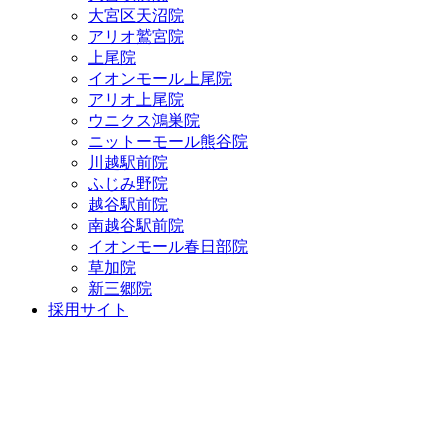
大宮区天沼院
アリオ鷲宮院
上尾院
イオンモール上尾院
アリオ上尾院
ウニクス鴻巣院
ニットーモール熊谷院
川越駅前院
ふじみ野院
越谷駅前院
南越谷駅前院
イオンモール春日部院
草加院
新三郷院
採用サイト