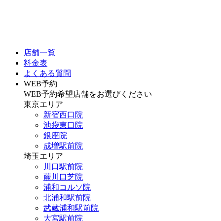
店舗一覧
料金表
よくある質問
WEB予約
WEB予約希望店舗をお選びください
東京エリア
新宿西口院
池袋東口院
銀座院
成増駅前院
埼玉エリア
川口駅前院
蕨川口芝院
浦和コルソ院
北浦和駅前院
武蔵浦和駅前院
大宮駅前院