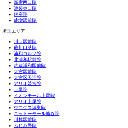
新宿西口院
池袋東口院
銀座院
成増駅前院
埼玉エリア
川口駅前院
蕨川口芝院
浦和コルソ院
北浦和駅前院
武蔵浦和駅前院
大宮駅前院
大宮区天沼院
アリオ鷲宮院
上尾院
イオンモール上尾院
アリオ上尾院
ウニクス鴻巣院
ニットーモール熊谷院
川越駅前院
ふじみ野院