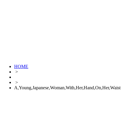
HOME
>
>
A,Young,Japanese,Woman,With,Her,Hand,On,Her,Waist