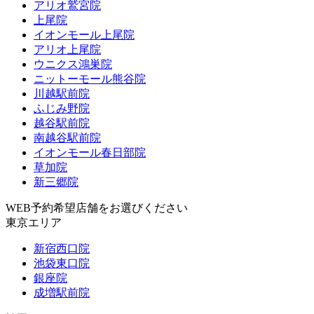
アリオ鷲宮院
上尾院
イオンモール上尾院
アリオ上尾院
ウニクス鴻巣院
ニットーモール熊谷院
川越駅前院
ふじみ野院
越谷駅前院
南越谷駅前院
イオンモール春日部院
草加院
新三郷院
WEB予約希望店舗をお選びください
東京エリア
新宿西口院
池袋東口院
銀座院
成増駅前院