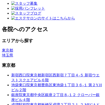
各院へのアクセス
エリアから探す
東京都
埼玉県
東京都
新宿西口院
東京都新宿区西新宿７丁目４-５ 新宿ウエ
ストスクエアビル６階
池袋東口院
東京都豊島区東池袋１丁目３６-１ 第２Y.H
ビル２階
銀座院
東京都中央区銀座２丁目８-１２ クローバー銀
座ビル４階
成増駅前院
東京都板橋区成増２丁目２１-２ MEGAド