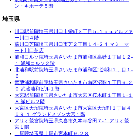
ン・キホーテ５階
埼玉県
川口駅前院
埼玉県川口市栄町３丁目５-１５ α-アルファ
ー川口４階
蕨川口芝院
埼玉県川口市芝２丁目１４-２４ マミーマ
ート川口芝店
浦和コルソ院
埼玉県さいたま市浦和区高砂１丁目１２-
１ 浦和コルソ２階
北浦和駅前院
埼玉県さいたま市浦和区北浦和１丁目１-
６
武蔵浦和駅前院
埼玉県さいたま市南区沼影１丁目６-２
０ 武蔵浦和ビル１階
大宮駅前院
埼玉県さいたま市大宮区桜木町１丁目１-１
８ 誠ビル２階
大宮区天沼院
埼玉県さいたま市大宮区天沼町１丁目４
５９-１ グランドメゾン大宮１階
アリオ鷲宮院
埼玉県久喜市久本寺谷田７-１ アリオ鷲
宮１階
上尾院
埼玉県上尾市宮本町９-２８