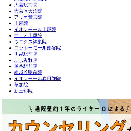
大宮駅前院
大宮区天沼院
アリオ鷲宮院
上尾院
イオンモール上尾院
アリオ上尾院
ウニクス鴻巣院
ニットーモール熊谷院
川越駅前院
ふじみ野院
越谷駅前院
南越谷駅前院
イオンモール春日部院
草加院
新三郷院