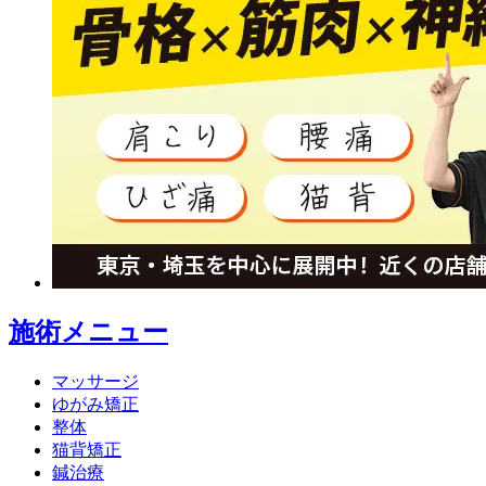
施術メニュー
マッサージ
ゆがみ矯正
整体
猫背矯正
鍼治療