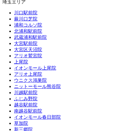
埼玉エリア
川口駅前院
蕨川口芝院
浦和コルソ院
北浦和駅前院
武蔵浦和駅前院
大宮駅前院
大宮区天沼院
アリオ鷲宮院
上尾院
イオンモール上尾院
アリオ上尾院
ウニクス鴻巣院
ニットーモール熊谷院
川越駅前院
ふじみ野院
越谷駅前院
南越谷駅前院
イオンモール春日部院
草加院
新三郷院