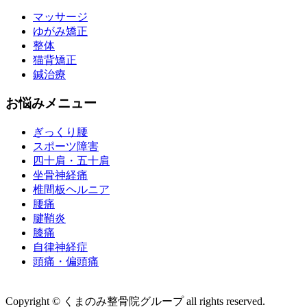
マッサージ
ゆがみ矯正
整体
猫背矯正
鍼治療
お悩みメニュー
ぎっくり腰
スポーツ障害
四十肩・五十肩
坐骨神経痛
椎間板ヘルニア
腰痛
腱鞘炎
膝痛
自律神経症
頭痛・偏頭痛
運営会社 株式会社くまのみ
Copyright © くまのみ整骨院グループ all rights reserved.