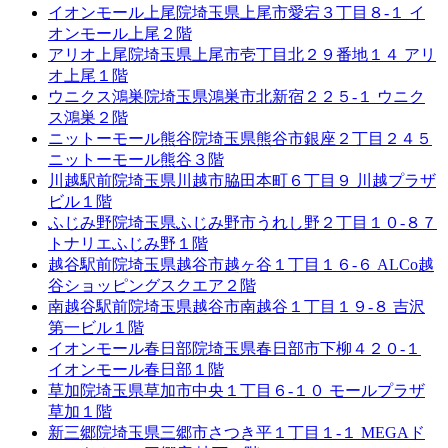
イオンモール上尾院
埼玉県上尾市愛宕３丁目８-１ イ
オンモール上尾２階
アリオ上尾院
埼玉県上尾市壱丁目北２９番地１４ アリ
オ上尾１階
ウニクス鴻巣院
埼玉県鴻巣市北新宿２２５-１ ウニク
ス鴻巣２階
ニットーモール熊谷院
埼玉県熊谷市銀座２丁目２４５
ニットーモール熊谷３階
川越駅前院
埼玉県川越市脇田本町６丁目９ 川越プラザ
ビル１階
ふじみ野院
埼玉県ふじみ野市うれし野２丁目１０-８７
トナリエふじみ野１階
越谷駅前院
埼玉県越谷市越ヶ谷１丁目１６-６ ALCo越
谷ショッピングスクエア２階
南越谷駅前院
埼玉県越谷市南越谷１丁目１９-８ 吉沢
第一ビル１階
イオンモール春日部院
埼玉県春日部市下柳４２０-１
イオンモール春日部１階
草加院
埼玉県草加市中央１丁目６-１０ モールプラザ
草加１階
新三郷院
埼玉県三郷市さつき平１丁目１-１ MEGAド