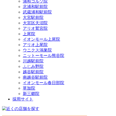
浦和コルソ院
北浦和駅前院
武蔵浦和駅前院
大宮駅前院
大宮区天沼院
アリオ鷲宮院
上尾院
イオンモール上尾院
アリオ上尾院
ウニクス鴻巣院
ニットーモール熊谷院
川越駅前院
ふじみ野院
越谷駅前院
南越谷駅前院
イオンモール春日部院
草加院
新三郷院
採用サイト