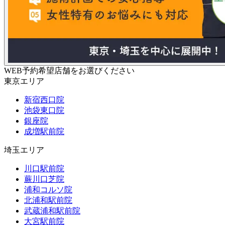
WEB予約希望店舗をお選びください
東京エリア
新宿西口院
池袋東口院
銀座院
成増駅前院
埼玉エリア
川口駅前院
蕨川口芝院
浦和コルソ院
北浦和駅前院
武蔵浦和駅前院
大宮駅前院