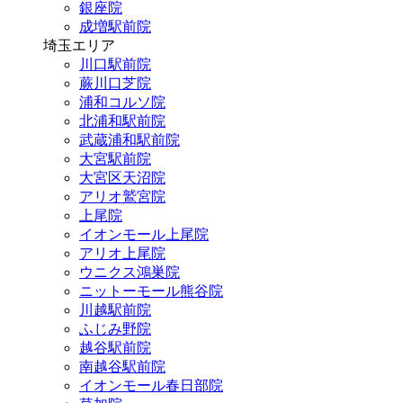
銀座院
成増駅前院
埼玉エリア
川口駅前院
蕨川口芝院
浦和コルソ院
北浦和駅前院
武蔵浦和駅前院
大宮駅前院
大宮区天沼院
アリオ鷲宮院
上尾院
イオンモール上尾院
アリオ上尾院
ウニクス鴻巣院
ニットーモール熊谷院
川越駅前院
ふじみ野院
越谷駅前院
南越谷駅前院
イオンモール春日部院