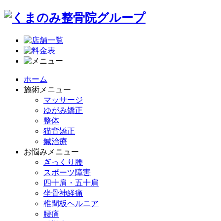
ホーム
施術メニュー
マッサージ
ゆがみ矯正
整体
猫背矯正
鍼治療
お悩みメニュー
ぎっくり腰
スポーツ障害
四十肩・五十肩
坐骨神経痛
椎間板ヘルニア
腰痛