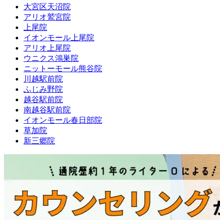
大宮区天沼院
アリオ鷲宮院
上尾院
イオンモール上尾院
アリオ上尾院
ウニクス鴻巣院
ニットーモール熊谷院
川越駅前院
ふじみ野院
越谷駅前院
南越谷駅前院
イオンモール春日部院
草加院
新三郷院