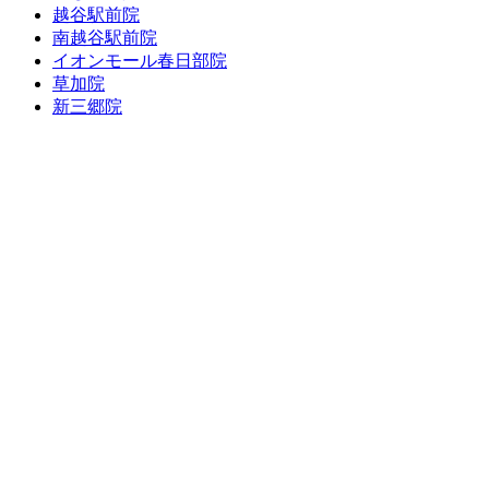
越谷駅前院
南越谷駅前院
イオンモール春日部院
草加院
新三郷院