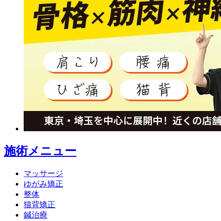
施術メニュー
マッサージ
ゆがみ矯正
整体
猫背矯正
鍼治療