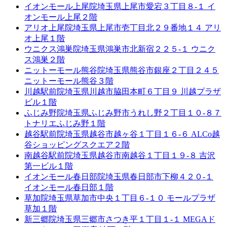
イオンモール上尾院
埼玉県上尾市愛宕３丁目８-１ イ
オンモール上尾２階
アリオ上尾院
埼玉県上尾市壱丁目北２９番地１４ アリ
オ上尾１階
ウニクス鴻巣院
埼玉県鴻巣市北新宿２２５-１ ウニク
ス鴻巣２階
ニットーモール熊谷院
埼玉県熊谷市銀座２丁目２４５
ニットーモール熊谷３階
川越駅前院
埼玉県川越市脇田本町６丁目９ 川越プラザ
ビル１階
ふじみ野院
埼玉県ふじみ野市うれし野２丁目１０-８７
トナリエふじみ野１階
越谷駅前院
埼玉県越谷市越ヶ谷１丁目１６-６ ALCo越
谷ショッピングスクエア２階
南越谷駅前院
埼玉県越谷市南越谷１丁目１９-８ 吉沢
第一ビル１階
イオンモール春日部院
埼玉県春日部市下柳４２０-１
イオンモール春日部１階
草加院
埼玉県草加市中央１丁目６-１０ モールプラザ
草加１階
新三郷院
埼玉県三郷市さつき平１丁目１-１ MEGAド