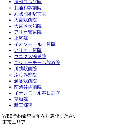
浦和コルソ院
北浦和駅前院
武蔵浦和駅前院
大宮駅前院
大宮区天沼院
アリオ鷲宮院
上尾院
イオンモール上尾院
アリオ上尾院
ウニクス鴻巣院
ニットーモール熊谷院
川越駅前院
ふじみ野院
越谷駅前院
南越谷駅前院
イオンモール春日部院
草加院
新三郷院
WEB予約希望店舗をお選びください
東京エリア