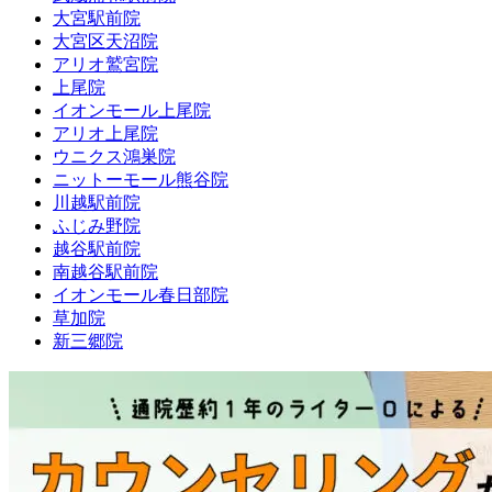
大宮駅前院
大宮区天沼院
アリオ鷲宮院
上尾院
イオンモール上尾院
アリオ上尾院
ウニクス鴻巣院
ニットーモール熊谷院
川越駅前院
ふじみ野院
越谷駅前院
南越谷駅前院
イオンモール春日部院
草加院
新三郷院