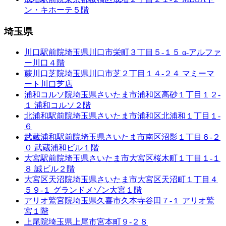
ン・キホーテ５階
埼玉県
川口駅前院
埼玉県川口市栄町３丁目５-１５ α-アルファ
ー川口４階
蕨川口芝院
埼玉県川口市芝２丁目１４-２４ マミーマ
ート川口芝店
浦和コルソ院
埼玉県さいたま市浦和区高砂１丁目１２-
１ 浦和コルソ２階
北浦和駅前院
埼玉県さいたま市浦和区北浦和１丁目１-
６
武蔵浦和駅前院
埼玉県さいたま市南区沼影１丁目６-２
０ 武蔵浦和ビル１階
大宮駅前院
埼玉県さいたま市大宮区桜木町１丁目１-１
８ 誠ビル２階
大宮区天沼院
埼玉県さいたま市大宮区天沼町１丁目４
５９-１ グランドメゾン大宮１階
アリオ鷲宮院
埼玉県久喜市久本寺谷田７-１ アリオ鷲
宮１階
上尾院
埼玉県上尾市宮本町９-２８