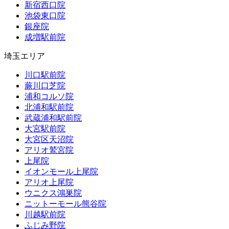
新宿西口院
池袋東口院
銀座院
成増駅前院
埼玉エリア
川口駅前院
蕨川口芝院
浦和コルソ院
北浦和駅前院
武蔵浦和駅前院
大宮駅前院
大宮区天沼院
アリオ鷲宮院
上尾院
イオンモール上尾院
アリオ上尾院
ウニクス鴻巣院
ニットーモール熊谷院
川越駅前院
ふじみ野院