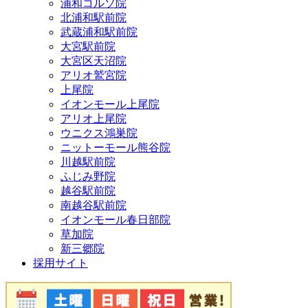
浦和コルソ院
北浦和駅前院
武蔵浦和駅前院
大宮駅前院
大宮区天沼院
アリオ鷲宮院
上尾院
イオンモール上尾院
アリオ上尾院
ウニクス鴻巣院
ニットーモール熊谷院
川越駅前院
ふじみ野院
越谷駅前院
南越谷駅前院
イオンモール春日部院
草加院
新三郷院
採用サイト