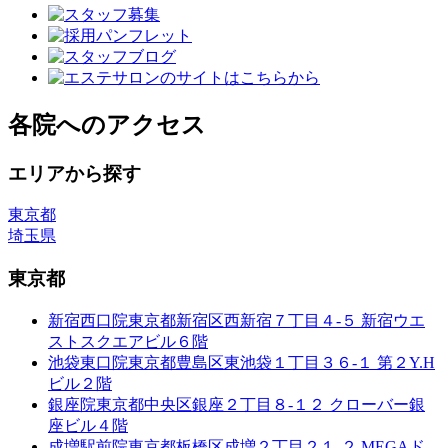
各院へのアクセス
エリアから探す
東京都
埼玉県
東京都
新宿西口院
東京都新宿区西新宿７丁目４-５ 新宿ウエ
ストスクエアビル６階
池袋東口院
東京都豊島区東池袋１丁目３６-１ 第２Y.H
ビル２階
銀座院
東京都中央区銀座２丁目８-１２ クローバー銀
座ビル４階
成増駅前院
東京都板橋区成増２丁目２１-２ MEGAド