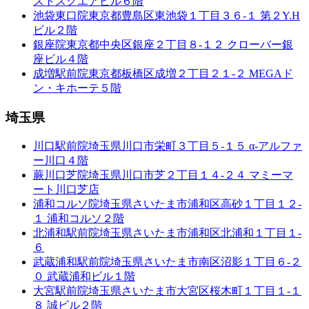
ストスクエアビル６階
池袋東口院
東京都豊島区東池袋１丁目３６-１ 第２Y.H
ビル２階
銀座院
東京都中央区銀座２丁目８-１２ クローバー銀
座ビル４階
成増駅前院
東京都板橋区成増２丁目２１-２ MEGAド
ン・キホーテ５階
埼玉県
川口駅前院
埼玉県川口市栄町３丁目５-１５ α-アルファ
ー川口４階
蕨川口芝院
埼玉県川口市芝２丁目１４-２４ マミーマ
ート川口芝店
浦和コルソ院
埼玉県さいたま市浦和区高砂１丁目１２-
１ 浦和コルソ２階
北浦和駅前院
埼玉県さいたま市浦和区北浦和１丁目１-
６
武蔵浦和駅前院
埼玉県さいたま市南区沼影１丁目６-２
０ 武蔵浦和ビル１階
大宮駅前院
埼玉県さいたま市大宮区桜木町１丁目１-１
８ 誠ビル２階