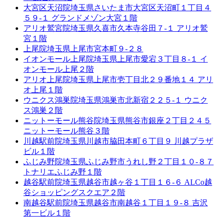
大宮区天沼院
埼玉県さいたま市大宮区天沼町１丁目４
５９-１ グランドメゾン大宮１階
アリオ鷲宮院
埼玉県久喜市久本寺谷田７-１ アリオ鷲
宮１階
上尾院
埼玉県上尾市宮本町９-２８
イオンモール上尾院
埼玉県上尾市愛宕３丁目８-１ イ
オンモール上尾２階
アリオ上尾院
埼玉県上尾市壱丁目北２９番地１４ アリ
オ上尾１階
ウニクス鴻巣院
埼玉県鴻巣市北新宿２２５-１ ウニク
ス鴻巣２階
ニットーモール熊谷院
埼玉県熊谷市銀座２丁目２４５
ニットーモール熊谷３階
川越駅前院
埼玉県川越市脇田本町６丁目９ 川越プラザ
ビル１階
ふじみ野院
埼玉県ふじみ野市うれし野２丁目１０-８７
トナリエふじみ野１階
越谷駅前院
埼玉県越谷市越ヶ谷１丁目１６-６ ALCo越
谷ショッピングスクエア２階
南越谷駅前院
埼玉県越谷市南越谷１丁目１９-８ 吉沢
第一ビル１階