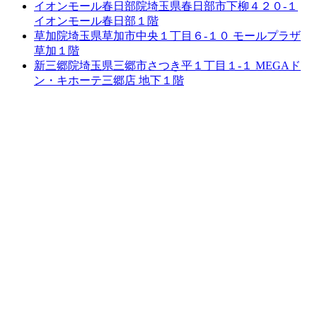
イオンモール春日部院
埼玉県春日部市下柳４２０-１
イオンモール春日部１階
草加院
埼玉県草加市中央１丁目６-１０ モールプラザ
草加１階
新三郷院
埼玉県三郷市さつき平１丁目１-１ MEGAド
ン・キホーテ三郷店 地下１階