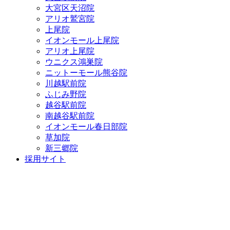
大宮区天沼院
アリオ鷲宮院
上尾院
イオンモール上尾院
アリオ上尾院
ウニクス鴻巣院
ニットーモール熊谷院
川越駅前院
ふじみ野院
越谷駅前院
南越谷駅前院
イオンモール春日部院
草加院
新三郷院
採用サイト