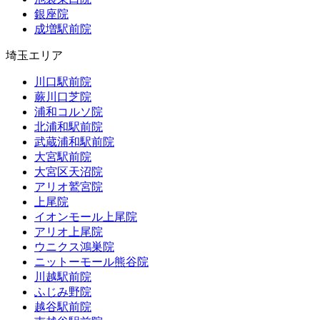
銀座院
成増駅前院
埼玉エリア
川口駅前院
蕨川口芝院
浦和コルソ院
北浦和駅前院
武蔵浦和駅前院
大宮駅前院
大宮区天沼院
アリオ鷲宮院
上尾院
イオンモール上尾院
アリオ上尾院
ウニクス鴻巣院
ニットーモール熊谷院
川越駅前院
ふじみ野院
越谷駅前院