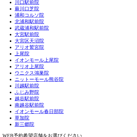
川口駅前院
蕨川口芝院
浦和コルソ院
北浦和駅前院
武蔵浦和駅前院
大宮駅前院
大宮区天沼院
アリオ鷲宮院
上尾院
イオンモール上尾院
アリオ上尾院
ウニクス鴻巣院
ニットーモール熊谷院
川越駅前院
ふじみ野院
越谷駅前院
南越谷駅前院
イオンモール春日部院
草加院
新三郷院
WEB予約希望店舗をお選びください