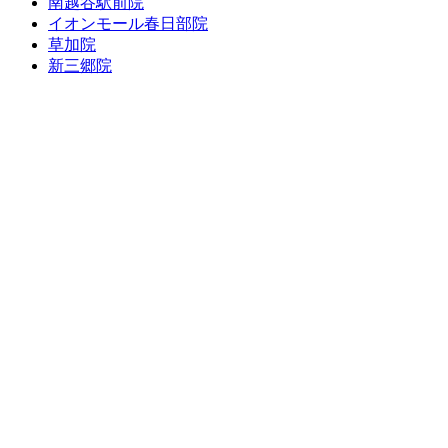
南越谷駅前院
イオンモール春日部院
草加院
新三郷院