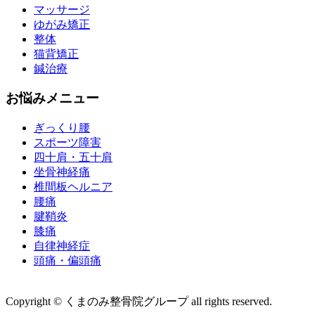
マッサージ
ゆがみ矯正
整体
猫背矯正
鍼治療
お悩みメニュー
ぎっくり腰
スポーツ障害
四十肩・五十肩
坐骨神経痛
椎間板ヘルニア
腰痛
腱鞘炎
膝痛
自律神経症
頭痛・偏頭痛
運営会社 株式会社くまのみ
Copyright © くまのみ整骨院グループ all rights reserved.