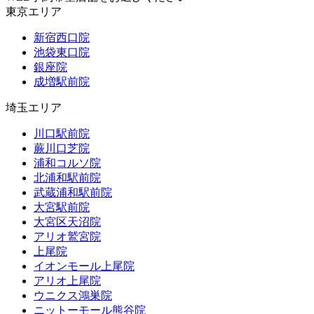
東京エリア
新宿西口院
池袋東口院
銀座院
成増駅前院
埼玉エリア
川口駅前院
蕨川口芝院
浦和コルソ院
北浦和駅前院
武蔵浦和駅前院
大宮駅前院
大宮区天沼院
アリオ鷲宮院
上尾院
イオンモール上尾院
アリオ上尾院
ウニクス鴻巣院
ニットーモール熊谷院