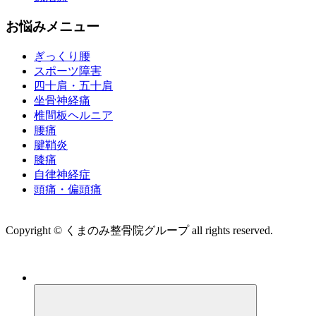
お悩みメニュー
ぎっくり腰
スポーツ障害
四十肩・五十肩
坐骨神経痛
椎間板ヘルニア
腰痛
腱鞘炎
膝痛
自律神経症
頭痛・偏頭痛
運営会社 株式会社くまのみ
Copyright © くまのみ整骨院グループ all rights reserved.