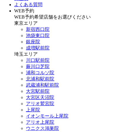
よくある質問
WEB予約
WEB予約希望店舗をお選びください
東京エリア
新宿西口院
池袋東口院
銀座院
成増駅前院
埼玉エリア
川口駅前院
蕨川口芝院
浦和コルソ院
北浦和駅前院
武蔵浦和駅前院
大宮駅前院
大宮区天沼院
アリオ鷲宮院
上尾院
イオンモール上尾院
アリオ上尾院
ウニクス鴻巣院