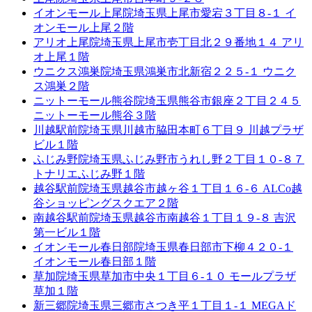
イオンモール上尾院
埼玉県上尾市愛宕３丁目８-１ イ
オンモール上尾２階
アリオ上尾院
埼玉県上尾市壱丁目北２９番地１４ アリ
オ上尾１階
ウニクス鴻巣院
埼玉県鴻巣市北新宿２２５-１ ウニク
ス鴻巣２階
ニットーモール熊谷院
埼玉県熊谷市銀座２丁目２４５
ニットーモール熊谷３階
川越駅前院
埼玉県川越市脇田本町６丁目９ 川越プラザ
ビル１階
ふじみ野院
埼玉県ふじみ野市うれし野２丁目１０-８７
トナリエふじみ野１階
越谷駅前院
埼玉県越谷市越ヶ谷１丁目１６-６ ALCo越
谷ショッピングスクエア２階
南越谷駅前院
埼玉県越谷市南越谷１丁目１９-８ 吉沢
第一ビル１階
イオンモール春日部院
埼玉県春日部市下柳４２０-１
イオンモール春日部１階
草加院
埼玉県草加市中央１丁目６-１０ モールプラザ
草加１階
新三郷院
埼玉県三郷市さつき平１丁目１-１ MEGAド