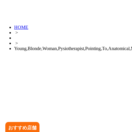
HOME
>
>
Young,Blonde,Woman,Pysiotherapist,Pointing,To,Anatomical,
おすすめ店舗