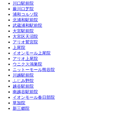
川口駅前院
蕨川口芝院
浦和コルソ院
北浦和駅前院
武蔵浦和駅前院
大宮駅前院
大宮区天沼院
アリオ鷲宮院
上尾院
イオンモール上尾院
アリオ上尾院
ウニクス鴻巣院
ニットーモール熊谷院
川越駅前院
ふじみ野院
越谷駅前院
南越谷駅前院
イオンモール春日部院
草加院
新三郷院