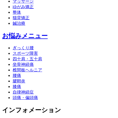
マッサージ
ゆがみ矯正
整体
猫背矯正
鍼治療
お悩みメニュー
ぎっくり腰
スポーツ障害
四十肩・五十肩
坐骨神経痛
椎間板ヘルニア
腰痛
腱鞘炎
膝痛
自律神経症
頭痛・偏頭痛
インフォメーション