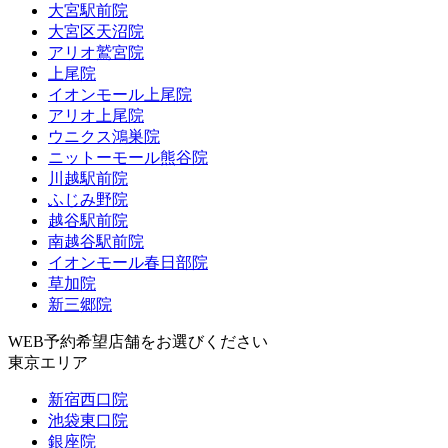
大宮駅前院
大宮区天沼院
アリオ鷲宮院
上尾院
イオンモール上尾院
アリオ上尾院
ウニクス鴻巣院
ニットーモール熊谷院
川越駅前院
ふじみ野院
越谷駅前院
南越谷駅前院
イオンモール春日部院
草加院
新三郷院
WEB予約希望店舗をお選びください
東京エリア
新宿西口院
池袋東口院
銀座院