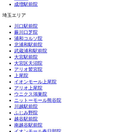
成増駅前院
埼玉エリア
川口駅前院
蕨川口芝院
浦和コルソ院
北浦和駅前院
武蔵浦和駅前院
大宮駅前院
大宮区天沼院
アリオ鷲宮院
上尾院
イオンモール上尾院
アリオ上尾院
ウニクス鴻巣院
ニットーモール熊谷院
川越駅前院
ふじみ野院
越谷駅前院
南越谷駅前院
イオンモール春日部院