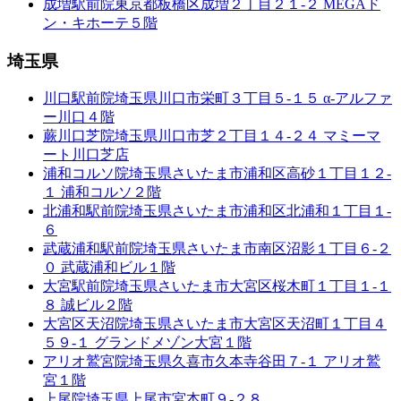
成増駅前院
東京都板橋区成増２丁目２１-２ MEGAド
ン・キホーテ５階
埼玉県
川口駅前院
埼玉県川口市栄町３丁目５-１５ α-アルファ
ー川口４階
蕨川口芝院
埼玉県川口市芝２丁目１４-２４ マミーマ
ート川口芝店
浦和コルソ院
埼玉県さいたま市浦和区高砂１丁目１２-
１ 浦和コルソ２階
北浦和駅前院
埼玉県さいたま市浦和区北浦和１丁目１-
６
武蔵浦和駅前院
埼玉県さいたま市南区沼影１丁目６-２
０ 武蔵浦和ビル１階
大宮駅前院
埼玉県さいたま市大宮区桜木町１丁目１-１
８ 誠ビル２階
大宮区天沼院
埼玉県さいたま市大宮区天沼町１丁目４
５９-１ グランドメゾン大宮１階
アリオ鷲宮院
埼玉県久喜市久本寺谷田７-１ アリオ鷲
宮１階
上尾院
埼玉県上尾市宮本町９-２８