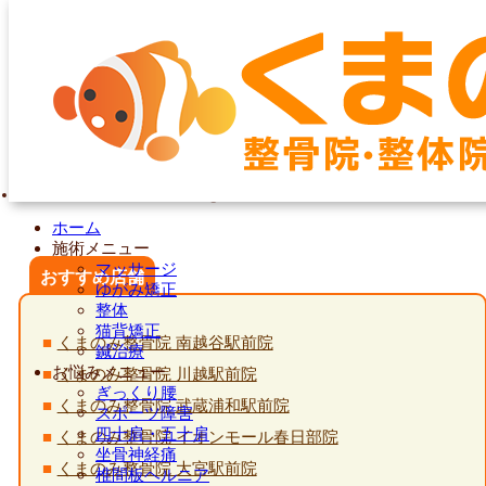
HOME
>
>
Woman,Suffering,From,Back,Pain
ホーム
施術メニュー
マッサージ
おすすめ店舗
ゆがみ矯正
整体
猫背矯正
くまのみ整骨院 南越谷駅前院
鍼治療
お悩みメニュー
くまのみ整骨院 川越駅前院
ぎっくり腰
くまのみ整骨院 武蔵浦和駅前院
スポーツ障害
四十肩・五十肩
くまのみ整骨院 イオンモール春日部院
坐骨神経痛
くまのみ整骨院 大宮駅前院
椎間板ヘルニア