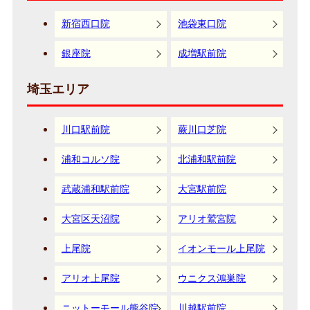
新宿西口院
池袋東口院
銀座院
成増駅前院
埼玉エリア
川口駅前院
蕨川口芝院
浦和コルソ院
北浦和駅前院
武蔵浦和駅前院
大宮駅前院
大宮区天沼院
アリオ鷲宮院
上尾院
イオンモール上尾院
アリオ上尾院
ウニクス鴻巣院
ニットーモール熊谷院
川越駅前院