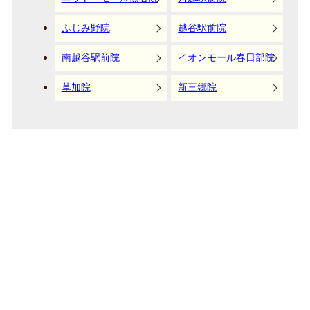
ふじみ野院
越谷駅前院
南越谷駅前院
イオンモール春日部院
草加院
新三郷院