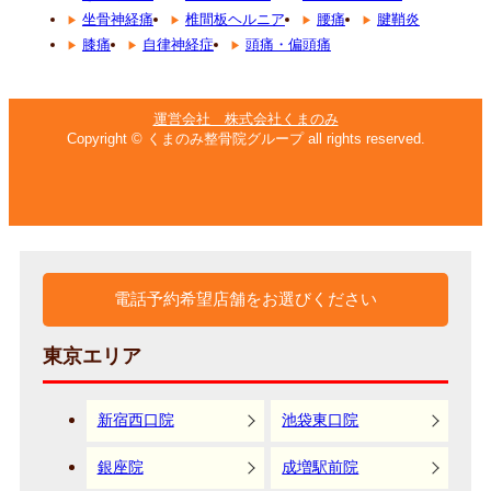
坐骨神経痛
椎間板ヘルニア
腰痛
腱鞘炎
膝痛
自律神経症
頭痛・偏頭痛
運営会社 株式会社くまのみ
Copyright © くまのみ整骨院グループ all rights reserved.
電話予約希望店舗をお選びください
東京エリア
新宿西口院
池袋東口院
銀座院
成増駅前院