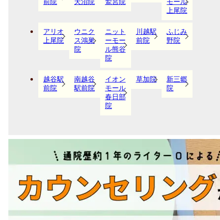
前院
天沼院
鷲宮院
モール
上尾院
アリオ
ウニク
ニット
川越駅
ふじみ
上尾院
ス鴻巣
ーモー
前院
野院
院
ル熊谷
院
越谷駅
南越谷
イオン
草加院
新三郷
前院
駅前院
モール
院
春日部
院