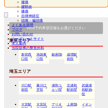
腰痛
腱鞘炎
膝痛
自律神経症
頭痛・偏頭痛
よくある質問
WEB予約希望店舗をお選びください
ブログ
お問い合わせ
コーポレートサイト
東京エリア
求人案内
当院提携の整形外科
新宿西
池袋東
銀座院
成増駅
口院
口院
前院
埼玉エリア
川口駅
蕨川口
浦和コ
北浦和
武蔵浦
前院
芝院
ルソ院
駅前院
和駅前
院
大宮駅
大宮区
アリオ
上尾院
イオン