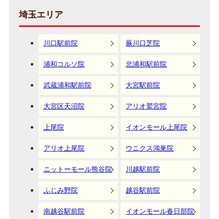
埼玉エリア
川口駅前院
蕨川口芝院
浦和コルソ院
北浦和駅前院
武蔵浦和駅前院
大宮駅前院
大宮区天沼院
アリオ鷲宮院
上尾院
イオンモール上尾院
アリオ上尾院
ウニクス鴻巣院
ニットーモール熊谷院
川越駅前院
ふじみ野院
越谷駅前院
南越谷駅前院
イオンモール春日部院