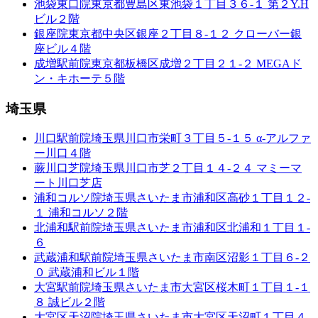
池袋東口院
東京都豊島区東池袋１丁目３６-１ 第２Y.H
ビル２階
銀座院
東京都中央区銀座２丁目８-１２ クローバー銀
座ビル４階
成増駅前院
東京都板橋区成増２丁目２１-２ MEGAド
ン・キホーテ５階
埼玉県
川口駅前院
埼玉県川口市栄町３丁目５-１５ α-アルファ
ー川口４階
蕨川口芝院
埼玉県川口市芝２丁目１４-２４ マミーマ
ート川口芝店
浦和コルソ院
埼玉県さいたま市浦和区高砂１丁目１２-
１ 浦和コルソ２階
北浦和駅前院
埼玉県さいたま市浦和区北浦和１丁目１-
６
武蔵浦和駅前院
埼玉県さいたま市南区沼影１丁目６-２
０ 武蔵浦和ビル１階
大宮駅前院
埼玉県さいたま市大宮区桜木町１丁目１-１
８ 誠ビル２階
大宮区天沼院
埼玉県さいたま市大宮区天沼町１丁目４