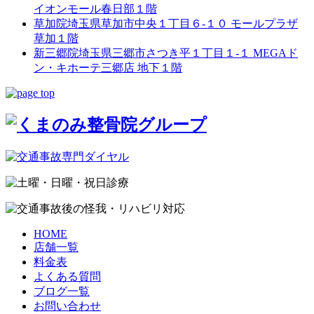
イオンモール春日部１階
草加院
埼玉県草加市中央１丁目６-１０ モールプラザ
草加１階
新三郷院
埼玉県三郷市さつき平１丁目１-１ MEGAド
ン・キホーテ三郷店 地下１階
HOME
店舗一覧
料金表
よくある質問
ブログ一覧
お問い合わせ