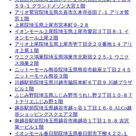
５９-１ グランドメゾン大宮１階
アリオ鷲宮院
埼玉県久喜市久本寺谷田７-１ アリオ鷲
宮１階
上尾院
埼玉県上尾市宮本町９-２８
イオンモール上尾院
埼玉県上尾市愛宕３丁目８-１ イ
オンモール上尾２階
アリオ上尾院
埼玉県上尾市壱丁目北２９番地１４ アリ
オ上尾１階
ウニクス鴻巣院
埼玉県鴻巣市北新宿２２５-１ ウニク
ス鴻巣２階
ニットーモール熊谷院
埼玉県熊谷市銀座２丁目２４５
ニットーモール熊谷３階
川越駅前院
埼玉県川越市脇田本町６丁目９ 川越プラザ
ビル１階
ふじみ野院
埼玉県ふじみ野市うれし野２丁目１０-８７
トナリエふじみ野１階
越谷駅前院
埼玉県越谷市越ヶ谷１丁目１６-６ ALCo越
谷ショッピングスクエア２階
南越谷駅前院
埼玉県越谷市南越谷１丁目１９-８ 吉沢
第一ビル１階
イオンモール春日部院
埼玉県春日部市下柳４２０-１