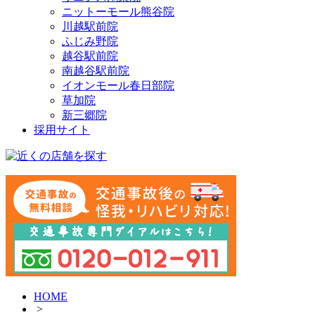
ニットーモール熊谷院
川越駅前院
ふじみ野院
越谷駅前院
南越谷駅前院
イオンモール春日部院
草加院
新三郷院
採用サイト
HOME
>