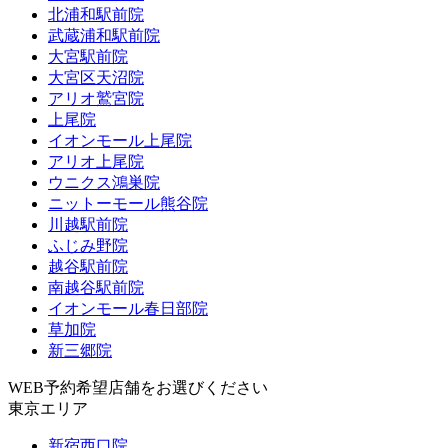
北浦和駅前院
武蔵浦和駅前院
大宮駅前院
大宮区天沼院
アリオ鷲宮院
上尾院
イオンモール上尾院
アリオ上尾院
ウニクス鴻巣院
ニットーモール熊谷院
川越駅前院
ふじみ野院
越谷駅前院
南越谷駅前院
イオンモール春日部院
草加院
新三郷院
WEB予約希望店舗をお選びください
東京エリア
新宿西口院