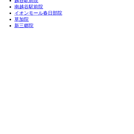
越谷駅前院
南越谷駅前院
イオンモール春日部院
草加院
新三郷院