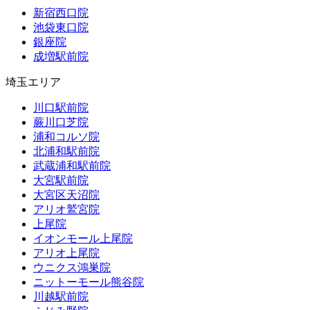
新宿西口院
池袋東口院
銀座院
成増駅前院
埼玉エリア
川口駅前院
蕨川口芝院
浦和コルソ院
北浦和駅前院
武蔵浦和駅前院
大宮駅前院
大宮区天沼院
アリオ鷲宮院
上尾院
イオンモール上尾院
アリオ上尾院
ウニクス鴻巣院
ニットーモール熊谷院
川越駅前院