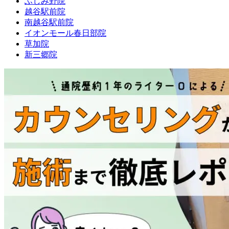
ふじみ野院
越谷駅前院
南越谷駅前院
イオンモール春日部院
草加院
新三郷院