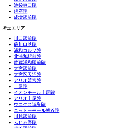
池袋東口院
銀座院
成増駅前院
埼玉エリア
川口駅前院
蕨川口芝院
浦和コルソ院
北浦和駅前院
武蔵浦和駅前院
大宮駅前院
大宮区天沼院
アリオ鷲宮院
上尾院
イオンモール上尾院
アリオ上尾院
ウニクス鴻巣院
ニットーモール熊谷院
川越駅前院
ふじみ野院