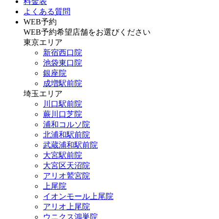
料金表
よくある質問
WEB予約
WEB予約希望店舗をお選びください
東京エリア
新宿西口院
池袋東口院
銀座院
成増駅前院
埼玉エリア
川口駅前院
蕨川口芝院
浦和コルソ院
北浦和駅前院
武蔵浦和駅前院
大宮駅前院
大宮区天沼院
アリオ鷲宮院
上尾院
イオンモール上尾院
アリオ上尾院
ウニクス鴻巣院