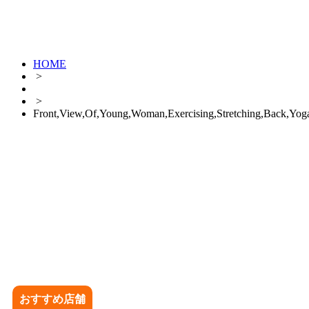
HOME
>
>
Front,View,Of,Young,Woman,Exercising,Stretching,Back,Yog
おすすめ店舗