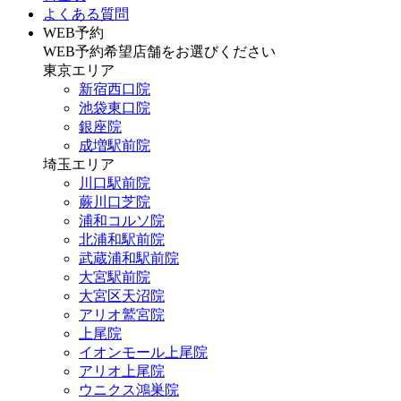
よくある質問
WEB予約
WEB予約希望店舗をお選びください
東京エリア
新宿西口院
池袋東口院
銀座院
成増駅前院
埼玉エリア
川口駅前院
蕨川口芝院
浦和コルソ院
北浦和駅前院
武蔵浦和駅前院
大宮駅前院
大宮区天沼院
アリオ鷲宮院
上尾院
イオンモール上尾院
アリオ上尾院
ウニクス鴻巣院