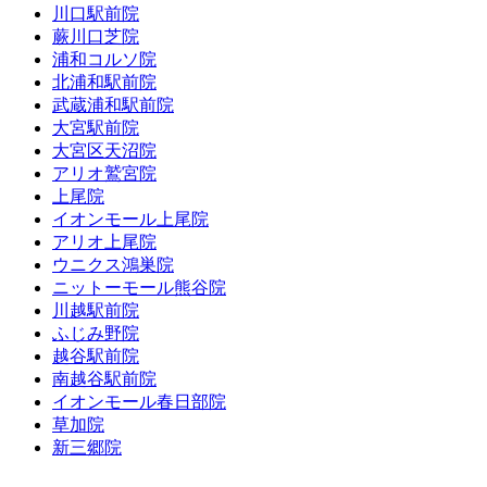
川口駅前院
蕨川口芝院
浦和コルソ院
北浦和駅前院
武蔵浦和駅前院
大宮駅前院
大宮区天沼院
アリオ鷲宮院
上尾院
イオンモール上尾院
アリオ上尾院
ウニクス鴻巣院
ニットーモール熊谷院
川越駅前院
ふじみ野院
越谷駅前院
南越谷駅前院
イオンモール春日部院
草加院
新三郷院