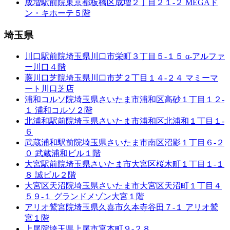
成増駅前院
東京都板橋区成増２丁目２１-２ MEGAド
ン・キホーテ５階
埼玉県
川口駅前院
埼玉県川口市栄町３丁目５-１５ α-アルファ
ー川口４階
蕨川口芝院
埼玉県川口市芝２丁目１４-２４ マミーマ
ート川口芝店
浦和コルソ院
埼玉県さいたま市浦和区高砂１丁目１２-
１ 浦和コルソ２階
北浦和駅前院
埼玉県さいたま市浦和区北浦和１丁目１-
６
武蔵浦和駅前院
埼玉県さいたま市南区沼影１丁目６-２
０ 武蔵浦和ビル１階
大宮駅前院
埼玉県さいたま市大宮区桜木町１丁目１-１
８ 誠ビル２階
大宮区天沼院
埼玉県さいたま市大宮区天沼町１丁目４
５９-１ グランドメゾン大宮１階
アリオ鷲宮院
埼玉県久喜市久本寺谷田７-１ アリオ鷲
宮１階
上尾院
埼玉県上尾市宮本町９-２８