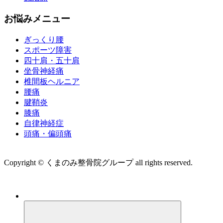
お悩みメニュー
ぎっくり腰
スポーツ障害
四十肩・五十肩
坐骨神経痛
椎間板ヘルニア
腰痛
腱鞘炎
膝痛
自律神経症
頭痛・偏頭痛
運営会社 株式会社くまのみ
Copyright © くまのみ整骨院グループ all rights reserved.