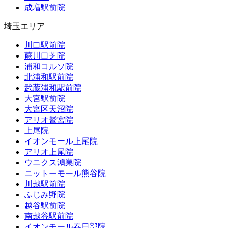
成増駅前院
埼玉エリア
川口駅前院
蕨川口芝院
浦和コルソ院
北浦和駅前院
武蔵浦和駅前院
大宮駅前院
大宮区天沼院
アリオ鷲宮院
上尾院
イオンモール上尾院
アリオ上尾院
ウニクス鴻巣院
ニットーモール熊谷院
川越駅前院
ふじみ野院
越谷駅前院
南越谷駅前院
イオンモール春日部院