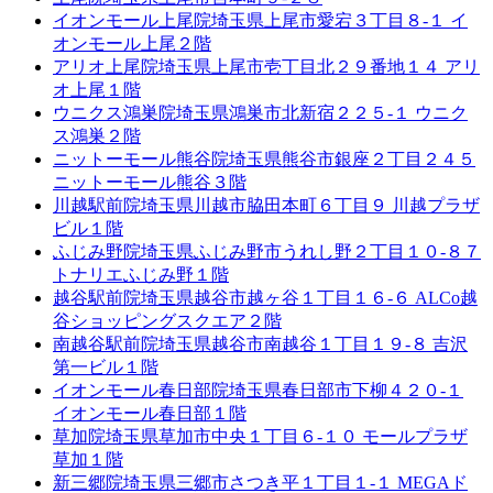
イオンモール上尾院
埼玉県上尾市愛宕３丁目８-１ イ
オンモール上尾２階
アリオ上尾院
埼玉県上尾市壱丁目北２９番地１４ アリ
オ上尾１階
ウニクス鴻巣院
埼玉県鴻巣市北新宿２２５-１ ウニク
ス鴻巣２階
ニットーモール熊谷院
埼玉県熊谷市銀座２丁目２４５
ニットーモール熊谷３階
川越駅前院
埼玉県川越市脇田本町６丁目９ 川越プラザ
ビル１階
ふじみ野院
埼玉県ふじみ野市うれし野２丁目１０-８７
トナリエふじみ野１階
越谷駅前院
埼玉県越谷市越ヶ谷１丁目１６-６ ALCo越
谷ショッピングスクエア２階
南越谷駅前院
埼玉県越谷市南越谷１丁目１９-８ 吉沢
第一ビル１階
イオンモール春日部院
埼玉県春日部市下柳４２０-１
イオンモール春日部１階
草加院
埼玉県草加市中央１丁目６-１０ モールプラザ
草加１階
新三郷院
埼玉県三郷市さつき平１丁目１-１ MEGAド