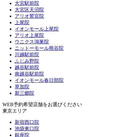
大宮駅前院
大宮区天沼院
アリオ鷲宮院
上尾院
イオンモール上尾院
アリオ上尾院
ウニクス鴻巣院
ニットーモール熊谷院
川越駅前院
ふじみ野院
越谷駅前院
南越谷駅前院
イオンモール春日部院
草加院
新三郷院
WEB予約希望店舗をお選びください
東京エリア
新宿西口院
池袋東口院
銀座院