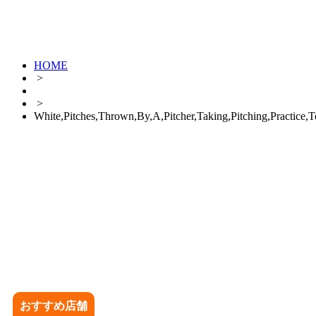
HOME
>
>
White,Pitches,Thrown,By,A,Pitcher,Taking,Pitching,Practice,T
おすすめ店舗