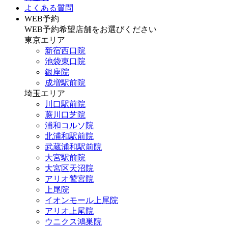
よくある質問
WEB予約
WEB予約希望店舗をお選びください
東京エリア
新宿西口院
池袋東口院
銀座院
成増駅前院
埼玉エリア
川口駅前院
蕨川口芝院
浦和コルソ院
北浦和駅前院
武蔵浦和駅前院
大宮駅前院
大宮区天沼院
アリオ鷲宮院
上尾院
イオンモール上尾院
アリオ上尾院
ウニクス鴻巣院