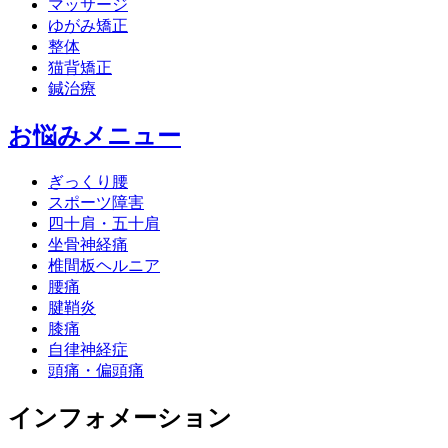
マッサージ
ゆがみ矯正
整体
猫背矯正
鍼治療
お悩みメニュー
ぎっくり腰
スポーツ障害
四十肩・五十肩
坐骨神経痛
椎間板ヘルニア
腰痛
腱鞘炎
膝痛
自律神経症
頭痛・偏頭痛
インフォメーション