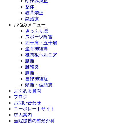
ゆがみ矯正
整体
猫背矯正
鍼治療
お悩みメニュー
ぎっくり腰
スポーツ障害
四十肩・五十肩
坐骨神経痛
椎間板ヘルニア
腰痛
腱鞘炎
膝痛
自律神経症
頭痛・偏頭痛
よくある質問
ブログ
お問い合わせ
コーポレートサイト
求人案内
当院提携の整形外科