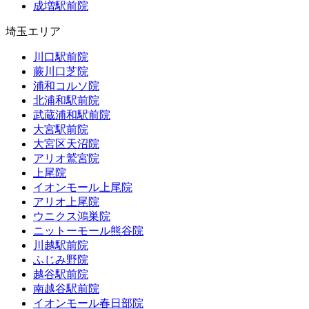
成増駅前院
埼玉エリア
川口駅前院
蕨川口芝院
浦和コルソ院
北浦和駅前院
武蔵浦和駅前院
大宮駅前院
大宮区天沼院
アリオ鷲宮院
上尾院
イオンモール上尾院
アリオ上尾院
ウニクス鴻巣院
ニットーモール熊谷院
川越駅前院
ふじみ野院
越谷駅前院
南越谷駅前院
イオンモール春日部院