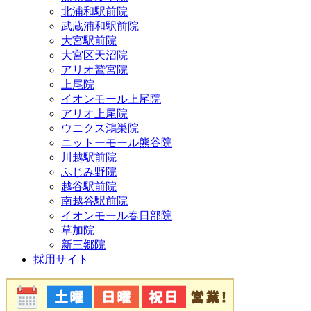
北浦和駅前院
武蔵浦和駅前院
大宮駅前院
大宮区天沼院
アリオ鷲宮院
上尾院
イオンモール上尾院
アリオ上尾院
ウニクス鴻巣院
ニットーモール熊谷院
川越駅前院
ふじみ野院
越谷駅前院
南越谷駅前院
イオンモール春日部院
草加院
新三郷院
採用サイト