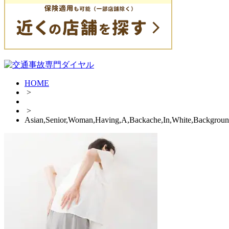
HOME
>
>
Asian,Senior,Woman,Having,A,Backache,In,White,Backgrou