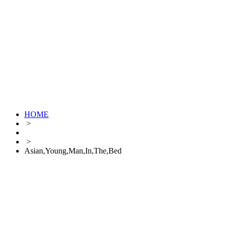
HOME
>
>
Asian,Young,Man,In,The,Bed