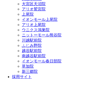
大宮区天沼院
アリオ鷲宮院
上尾院
イオンモール上尾院
アリオ上尾院
ウニクス鴻巣院
ニットーモール熊谷院
川越駅前院
ふじみ野院
越谷駅前院
南越谷駅前院
イオンモール春日部院
草加院
新三郷院
採用サイト