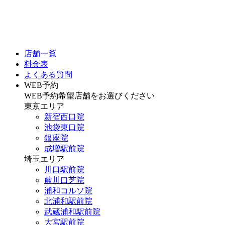
店舗一覧
料金表
よくある質問
WEB予約
WEB予約希望店舗をお選びください
東京エリア
新宿西口院
池袋東口院
銀座院
成増駅前院
埼玉エリア
川口駅前院
蕨川口芝院
浦和コルソ院
北浦和駅前院
武蔵浦和駅前院
大宮駅前院