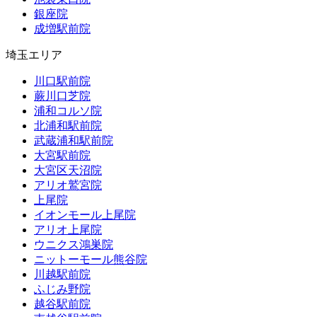
銀座院
成増駅前院
埼玉エリア
川口駅前院
蕨川口芝院
浦和コルソ院
北浦和駅前院
武蔵浦和駅前院
大宮駅前院
大宮区天沼院
アリオ鷲宮院
上尾院
イオンモール上尾院
アリオ上尾院
ウニクス鴻巣院
ニットーモール熊谷院
川越駅前院
ふじみ野院
越谷駅前院