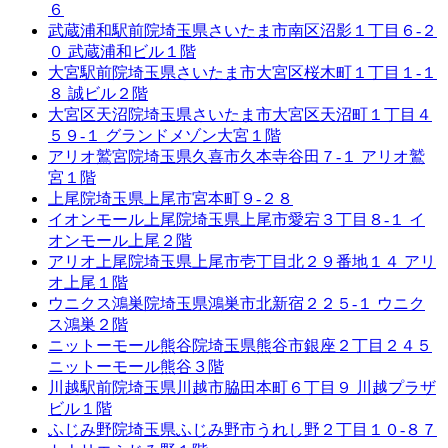
６
武蔵浦和駅前院
埼玉県さいたま市南区沼影１丁目６-２
０ 武蔵浦和ビル１階
大宮駅前院
埼玉県さいたま市大宮区桜木町１丁目１-１
８ 誠ビル２階
大宮区天沼院
埼玉県さいたま市大宮区天沼町１丁目４
５９-１ グランドメゾン大宮１階
アリオ鷲宮院
埼玉県久喜市久本寺谷田７-１ アリオ鷲
宮１階
上尾院
埼玉県上尾市宮本町９-２８
イオンモール上尾院
埼玉県上尾市愛宕３丁目８-１ イ
オンモール上尾２階
アリオ上尾院
埼玉県上尾市壱丁目北２９番地１４ アリ
オ上尾１階
ウニクス鴻巣院
埼玉県鴻巣市北新宿２２５-１ ウニク
ス鴻巣２階
ニットーモール熊谷院
埼玉県熊谷市銀座２丁目２４５
ニットーモール熊谷３階
川越駅前院
埼玉県川越市脇田本町６丁目９ 川越プラザ
ビル１階
ふじみ野院
埼玉県ふじみ野市うれし野２丁目１０-８７