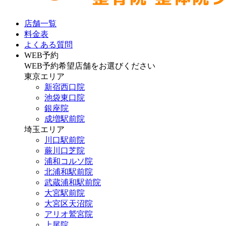
店舗一覧
料金表
よくある質問
WEB予約
WEB予約希望店舗をお選びください
東京エリア
新宿西口院
池袋東口院
銀座院
成増駅前院
埼玉エリア
川口駅前院
蕨川口芝院
浦和コルソ院
北浦和駅前院
武蔵浦和駅前院
大宮駅前院
大宮区天沼院
アリオ鷲宮院
上尾院