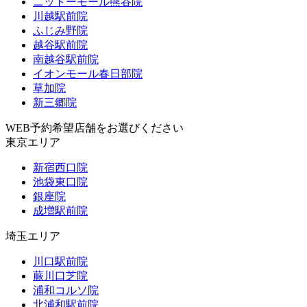
ニットーモール熊谷院
川越駅前院
ふじみ野院
越谷駅前院
南越谷駅前院
イオンモール春日部院
草加院
新三郷院
WEB予約希望店舗をお選びください
東京エリア
新宿西口院
池袋東口院
銀座院
成増駅前院
埼玉エリア
川口駅前院
蕨川口芝院
浦和コルソ院
北浦和駅前院