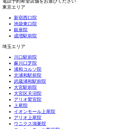
電話予約希望店舗をお選びください
東京エリア
新宿西口院
池袋東口院
銀座院
成増駅前院
埼玉エリア
川口駅前院
蕨川口芝院
浦和コルソ院
北浦和駅前院
武蔵浦和駅前院
大宮駅前院
大宮区天沼院
アリオ鷲宮院
上尾院
イオンモール上尾院
アリオ上尾院
ウニクス鴻巣院