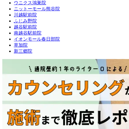
ウニクス鴻巣院
ニットーモール熊谷院
川越駅前院
ふじみ野院
越谷駅前院
南越谷駅前院
イオンモール春日部院
草加院
新三郷院