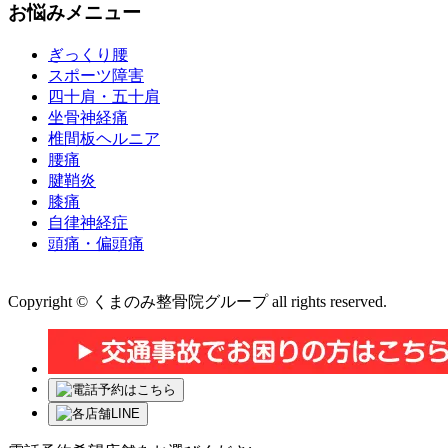
お悩みメニュー
ぎっくり腰
スポーツ障害
四十肩・五十肩
坐骨神経痛
椎間板ヘルニア
腰痛
腱鞘炎
膝痛
自律神経症
頭痛・偏頭痛
運営会社 株式会社くまのみ
Copyright © くまのみ整骨院グループ all rights reserved.