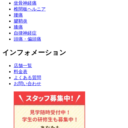
坐骨神経痛
椎間板ヘルニア
腰痛
腱鞘炎
膝痛
自律神経症
頭痛・偏頭痛
インフォメーション
店舗一覧
料金表
よくある質問
お問い合わせ