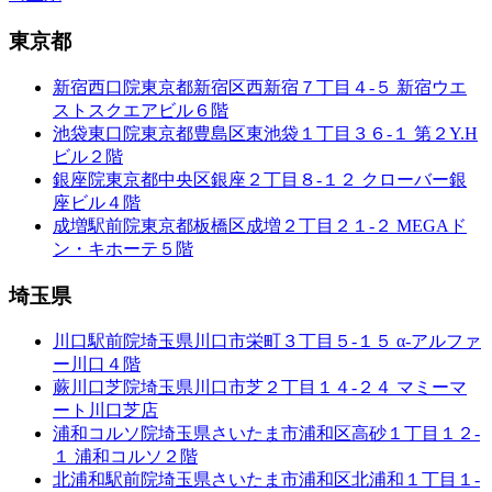
東京都
新宿西口院
東京都新宿区西新宿７丁目４-５ 新宿ウエ
ストスクエアビル６階
池袋東口院
東京都豊島区東池袋１丁目３６-１ 第２Y.H
ビル２階
銀座院
東京都中央区銀座２丁目８-１２ クローバー銀
座ビル４階
成増駅前院
東京都板橋区成増２丁目２１-２ MEGAド
ン・キホーテ５階
埼玉県
川口駅前院
埼玉県川口市栄町３丁目５-１５ α-アルファ
ー川口４階
蕨川口芝院
埼玉県川口市芝２丁目１４-２４ マミーマ
ート川口芝店
浦和コルソ院
埼玉県さいたま市浦和区高砂１丁目１２-
１ 浦和コルソ２階
北浦和駅前院
埼玉県さいたま市浦和区北浦和１丁目１-