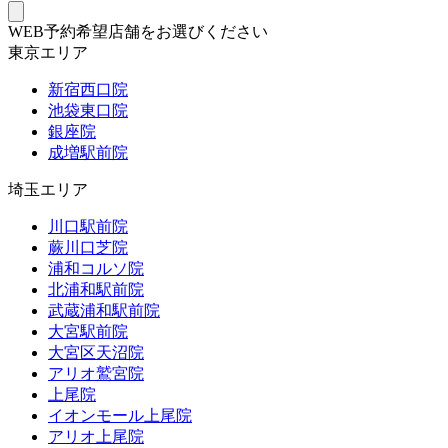
WEB予約希望店舗をお選びください
東京エリア
新宿西口院
池袋東口院
銀座院
成増駅前院
埼玉エリア
川口駅前院
蕨川口芝院
浦和コルソ院
北浦和駅前院
武蔵浦和駅前院
大宮駅前院
大宮区天沼院
アリオ鷲宮院
上尾院
イオンモール上尾院
アリオ上尾院