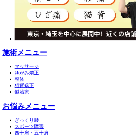
施術メニュー
マッサージ
ゆがみ矯正
整体
猫背矯正
鍼治療
お悩みメニュー
ぎっくり腰
スポーツ障害
四十肩・五十肩